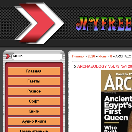
Меню
Главная
»
2026
»
Июнь
»
8
» ARCHAEOL
ARCHAEOLOGY Vol.79 №4 20
Главная
Газеты
Разное
Софт
Книги
Аудио Книги
Гуманитарные