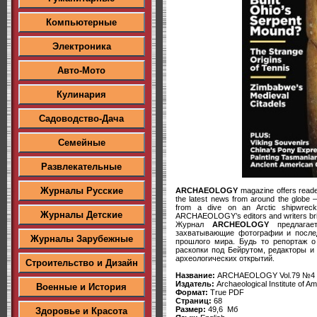
Компьютерные
Электроника
Авто-Мото
Кулинария
Садоводство-Дача
Семейные
Развлекательные
Журналы Русские
ARCHAEOLOGY
magazine offers reader
the latest news from around the globe – 
from a dive on an Arctic shipwreck, 
Журналы Детские
ARCHAEOLOGY’s editors and writers bring
Журнал
ARCHEOLOGY
предлагает
захватывающие фотографии и послед
Журналы Зарубежные
прошлого мира. Будь то репортаж о
раскопки под Бейрутом, редакторы 
археологических открытий.
Строительство и Дизайн
Название:
ARCHAEOLOGY Vol.79 №4 J
Издатель:
Archaeological Institute of Am
Военные и История
Формат:
True PDF
Страниц:
68
Размер:
49,6 Мб
Здоровье и Красота