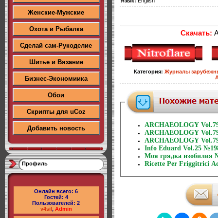
Язык:
English
Женские-Мужские
Охота и Рыбалка
Скачать:
A
Сделай сам-Рукоделие
Шитье и Вязание
Категория
:
Журналы зарубежн
Бизнес-Экономиика
Обои
Скрипты для uCoz
ARCHAEOLOGY Vol.79
Добавить новость
ARCHAEOLOGY Vol.79
ARCHAEOLOGY Vol.79
Info Eduard Vol.25 №19
Моя грядка изобилия 
Ricette Per Friggitrici 
Профиль
Онлайн всего:
6
Гостей:
4
Пользователей:
2
v4sil
,
Admin