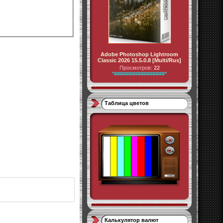
Adobe Photoshop Lightroom
Classic 2026 15.5.0.8 [Multi/Rus]
Просмотров:
22
*#################*
Таблица цветов
Калькулятор валют