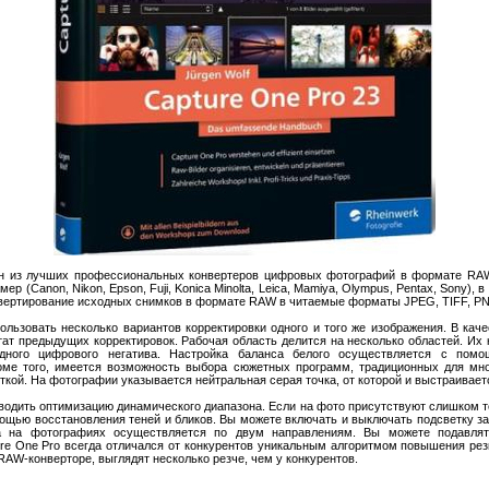
 из лучших профессиональных конвертеров цифровых фотографий в формате RAW
р (Canon, Nikon, Epson, Fuji, Konica Minolta, Leica, Mamiya, Olympus, Pentax, Sony),
нвертирование исходных снимков в формате RAW в читаемые форматы JPEG, TIFF, PN
ользовать несколько вариантов корректировки одного и того же изображения. В кач
тат предыдущих корректировок. Рабочая область делится на несколько областей. Их 
одного цифрового негатива. Настройка баланса белого осуществляется с помо
роме того, имеется возможность выбора сюжетных программ, традиционных для мн
ткой. На фотографии указывается нейтральная серая точка, от которой и выстраивает
водить оптимизацию динамического диапазона. Если на фото присутствуют слишком т
мощью восстановления теней и бликов. Вы можете включать и выключать подсветку з
а на фотографиях осуществляется по двум направлениям. Вы можете подавлят
e One Pro всегда отличался от конкурентов уникальным алгоритмом повышения рез
AW-конверторе, выглядят несколько резче, чем у конкурентов.