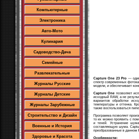
Компьютерные
Электроника
Авто-Мото
Кулинария
Садоводство-Дача
Семейные
Развлекательные
Capture One 23 Pro
— один
спектр современных фотокаме
Журналы Русские
модели, и обеспечивает ко
Capture One
позволяет исп
Журналы Детские
исходный RAW, а не резуль
вариантов обработки исх
температуры и оттенка. К
Журналы Зарубежные
также воспользоваться пипе
Строительство и Дизайн
Программа позволяет произ
то их можно проявить с по
и теней. Устранение шум
Военные и История
составляющую шума. Captur
преобразованные в данном R
Здоровье и Красота
Особенности: