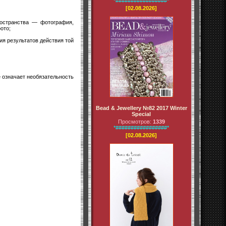
*#################*
[02.08.2026]
ространства — фотография,
ото;
ия результатов действия той
е означает необязательность
Bead & Jewellery №82 2017 Winter
Special
Просмотров:
1339
*#################*
[02.08.2026]