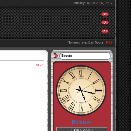
Пятница, 07.08.2026, 05:17
Приветствую Вас
Гость
|
RSS
Время
18:27
«
Июнь 2026
»