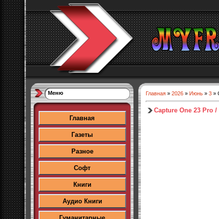
Меню
Главная
»
2026
»
Июнь
»
3
» C
Capture One 23 Pro / 
Главная
Газеты
Разное
Софт
Книги
Аудио Книги
Гуманитарные