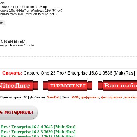
ace
×800, 24-bit resolution at 96 dpi
dows 10® 64-bit* or Windows 11® (64-bit)
builds from 1607 through to build 22H2.
/10 (64-bit only)
uage / Русский / English
Скачать:
Capture One 23 Pro / Enterprise 16.8.1.3586 [Multi/Rus]
|
Просмотров
:
40
|
Добавил
:
SamDel
|
Теги
:
RAW
,
цифровых
,
фотографий
,
конвер
Pro / Enterprise 16.8.4.3645 [Multi/Rus]
Pro / Enterprise 16.8.3.3630 [Multi/Rus]
Pro / Enterprise 16.8.2.3615 [Multi/Rus]