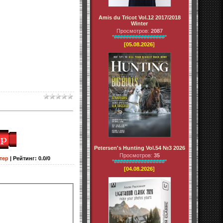
Amis du Tricot Vol.12 2017/2018
Winter
Просмотров:
2087
*#################*
[05.08.2026]
Petersen's Hunting Vol.54 №3 2026
Просмотров:
35
тер
|
Рейтинг
:
0.0
/
0
*#################*
[04.08.2026]