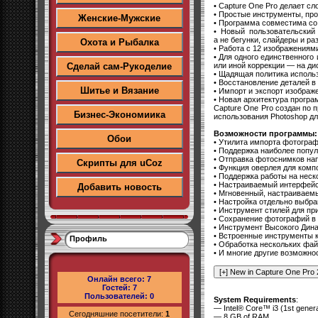
• Capture One Pro делает 
• Простые инструменты, про
Женские-Мужские
• Программа совместима со
• Новый пользовательский
а не бегунки, слайдеры и р
Охота и Рыбалка
• Работа с 12 изображения
• Для одного единственного
или иной коррекции — на ди
Сделай сам-Рукоделие
• Щадящая политика использ
• Восстановление деталей в
Шитье и Вязание
• Импорт и экспорт изобра
• Новая архитектура програ
Capture One Pro создан по 
Бизнес-Экономиика
использования Photoshop для
Возможности программы:
Обои
• Утилита импорта фотогра
• Поддержка наиболее попу
• Отправка фотоснимков на
Скрипты для uCoz
• Функция оверлея для комп
• Поддержка работы на неск
• Настраиваемый интерфейс,
Добавить новость
• Мгновенный, настраиваемы
• Настройка отдельно выбр
• Инструмент стилей для п
• Сохранение фотографий в
• Инструмент Высокого Дина
• Встроенные инструменты к
Профиль
• Обработка нескольких фа
• И многие другие возможн
Онлайн всего:
7
Гостей:
7
Пользователей:
0
System Requirements
:
— Intel® Core™ i3 (1st genera
Сегодняшние посетители:
1
— 8 GB of RAM