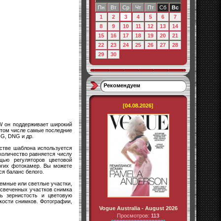
Пн
Вт
Ср
Чт
Пт
Сб
Вс
1
2
3
4
5
6
7
8
9
10
11
12
13
14
15
16
17
18
19
20
21
22
23
24
25
26
27
28
29
30
Рекомендуем
[04.08.2026]
 он поддерживает широкий
 в том числе самые последние
G, DNG и др.
естве шаблона используется
количество равняется числу
щью регуляторов цветовой
огих фотокамер. Вы можете
ся баланс белого.
емные или светлые участки,
асвеченных участков снимка
ь зернистость и цветовую
кости снимков. Фотографии,
Vogue Australia - August 2026
Просмотров:
113