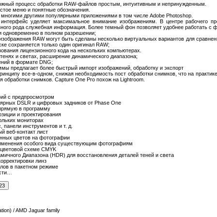
сложный процесс обработки RAW-файлов простым, интуитивным и непринужденным.
стое меню и понятные обозначения.
 многими другими популярными приложениями в том числе Adobe Photoshop.
 интерфейс уделяет максимальное внимание изображениям. В центре рабочего п
азного рода служебная информация. Более темный фон позволяет удобнее работать с ф
ми одновременно в полном разрешении;
 изображения RAW могут быть сделаны несколько виртуальных вариантов для сравнен
ске сохраняется только один оригинал RAW;
ования лицензионного кода на нескольких компьютерах.
 тенях и светах, расширение динамического диапазона;
жений в формате DNG;
ммы предлагает более быстрый импорт изображений, обработку и экспорт
принципу все-в-одном, снижая необходимость пост обработки снимков, что на практик
 обработки снимков. Capture One Pro похож на Lightroom.
фий с предпросмотром
лярных DSLR и цифровых задников от Phase One
прямую в программу
озиции и проектирования
ольких мониторах
 панели инструментов и т. д.
й веб-контакт лист
анных цветов на фотографии
рименения особого вида существующим фотографиям
 цветовой схеме CMYK
мичного Диапазона (HDR) для восстановления деталей теней и света
орректировки линз
йлов в пакетном режиме
ости…
tion) / AMD Jaguar family