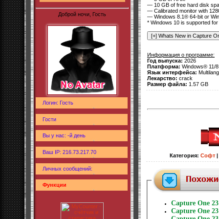
— 10 GB of free hard disk sp
— Calibrated monitor with 1280
Доброй ночи, Гость
— Windows 8.1® 64-bit or Win
* Windows 10 is supported for 
Информация о программе:
Год выпуска:
2026
Платформа:
Windows® 11/8.1
Язык интерфейса:
Multilang
Лекарство:
crack
Размер файла:
1.57 GB
Логин: Гость
Гости
Вы у нас: -й день
Ваш IP: 216.73.217.70
Категория
:
Софт
Личных сообщений:
Функции
Capture One 23 
Capture One 23 
Capture One 23 