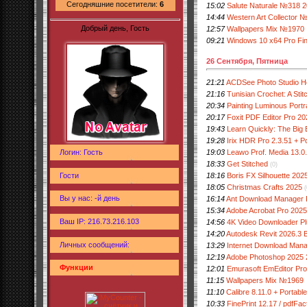
Сегодняшние посетители:
6
15:02
Salute Naturale №318 
14:44
Western Art Collector 
Добрый день, Гость
12:57
Wallpapers Mix №1970
09:21
Windows 10 x64 Pro Fin
26 Сентября, Пятница
21:21
ACDSee Photo Studio H
21:16
Tunisian Crochet: A Stit
20:34
Painting Luminous Portrai
20:17
Foxit PDF Editor Pro 2
19:43
Learn Quickly: The Big 
19:28
Irix HDR Pro 2.3.51 + 
19:03
Leawo Prof. Media 13.0
Логин: Гость
18:33
Get Stitched
(0)
Гости
18:16
Boris FX Silhouette 202
18:05
Christmas Crafts 2025
(
Вы у нас: -й день
16:14
Ant Download Manager Pr
15:34
Adobe Acrobat Pro 202
Ваш IP: 216.73.216.103
14:56
4K Video Downloader Plu
14:20
Autodesk Revit 2026.3 
Личных сообщений:
13:29
Internet Download Manag
12:19
Adobe Photoshop 2025 
Функции
12:01
Emurasoft EmEditor Prof
11:15
Wallpapers Mix №1969
11:10
Calibre 8.11.0 + Portable
10:33
FinePrint 12.17 / pdfFac