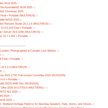
rden №10 2025
(0)
l You Australia/NZ №38 2025
(0)
3 №5 Christmas 2025
4 Final + Portable (MULTi/RUS)
(0)
 Italia №519 2025
(0)
nci Resolve Studio 20.2.1.6 (MULTi/RUS)
(0)
 13.0.0.143 Final + Portable
(0)
l / Server 30.0.1056 (MULTi/RUS)
(0)
s 10.7.3.401 + Portable
(0)
к
 in London: Photographed at Camden Lock Market
(0)
5
(0)
 Final + Portable
(0)
0)
5 25.5.0.4 (MULTi/RUS)
(0)
25
(0)
rise 2021 LTSC Full version Сентябрь 2025 (RUS/2025)
.4.4 + Portable
(0)
uild 26220.6690 Dev (RUS/2025)
r Ultra 2026 16.0.5703.0 (MULTi/ENG)
(0)
 KNITS №1 2025
(0)
 №6 2024
(0)
i №26 2024
(0)
tion: Shetland Heritage Patterns for Stunning Sweaters, Hats, Socks, and Gloves
(0)
hristmas Gnomes: Miniatures for the Mischievous Gnome in Your Home