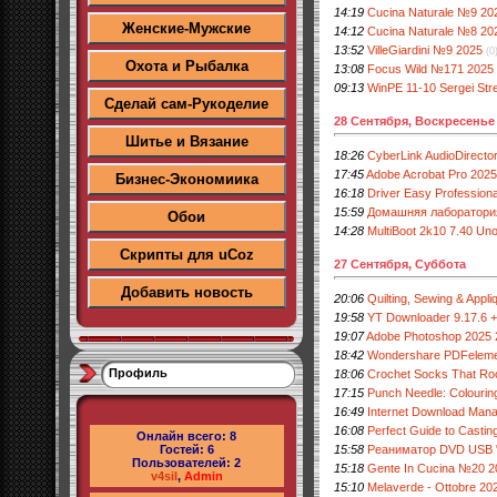
14:19
Cucina Naturale №9 20
Женские-Мужские
14:12
Cucina Naturale №8 20
13:52
VilleGiardini №9 2025
(0
Охота и Рыбалка
13:08
Focus Wild №171 2025
09:13
WinPE 11-10 Sergei Str
Сделай сам-Рукоделие
28 Сентября, Воскресенье
Шитье и Вязание
18:26
CyberLink AudioDirector
17:45
Adobe Acrobat Pro 2025
Бизнес-Экономиика
16:18
Driver Easy Professiona
15:59
Домашняя лаборатори
Обои
14:28
MultiBoot 2k10 7.40 Uno
Скрипты для uCoz
27 Сентября, Суббота
Добавить новость
20:06
Quilting, Sewing & Appli
19:58
YT Downloader 9.17.6 +
19:07
Adobe Photoshop 2025 2
18:42
Wondershare PDFelemen
Профиль
18:06
Crochet Socks That Rock
17:15
Punch Needle: Colourin
16:49
Internet Download Manag
16:08
Perfect Guide to Castin
Онлайн всего:
8
15:58
Реаниматор DVD USB "
Гостей:
6
Пользователей:
2
15:18
Gente In Cucina №20 2
v4sil
,
Admin
15:10
Melaverde - Ottobre 20