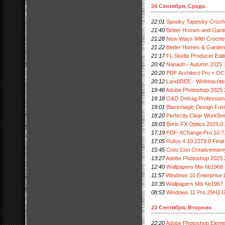
24 Сентября, Среда
22:01
Spooky Tapestry Croch
21:40
Better Homes and Gard
21:28
New Ways With Crochet: 
21:22
Better Homes & Garden
21:17
FL Studio Producer Edit
20:42
Nanaoh - Autumn 2025
20:20
PDF Architect Pro + O
20:12
LandIDEE - Weihnachte
19:46
Adobe Photoshop 2025 2
19:18
O&O Defrag Professiona
19:01
Blackmagic Design Fusi
18:20
Perfectly Clear WorkBen
18:03
Boris FX Optics 2025.0.
17:19
PDF-XChange Pro 10.7
17:05
Rufus 4.10.2279.0 Final
15:45
Creo Con Creativemamy
13:27
Adobe Photoshop 2025 
12:40
Wallpapers Mix №1968
11:57
Windows 10 Enterprise 
10:35
Wallpapers Mix №1967
08:53
Windows 11 Pro 25H2 G
23 Сентября, Вторник
22:20
Adobe Photoshop Eleme