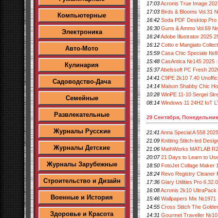
17:03
Acronis True Image 202
17:03
Birds & Blooms Vol.31 
Компьютерные
16:42
Soda PDF Desktop Pro 
16:30
Guns & Ammo Vol.69 №
Электроника
16:24
Adobe Illustrator 2025 
16:12
Cotto e Mangiato Collect
Авто-Мото
15:59
Casa Chic Speciale №8
15:48
CasAntica №145 2025
(
Кулинария
15:37
Abelssoft PC Fresh 202
14:41
C9PE 2k10 7.40 Unoffi
Садоводство-Дача
14:14
Maison Shabby Chic Ho
10:28
WinPE 11-10 Sergei Stre
Семейные
08:14
Windows 11 24H2 IoT L
Развлекательные
29 Сентября, Понедельни
Журналы Русские
21:41
Anna Special A 558 202
21:09
Knitting Stitch-led Desig
Журналы Детские
21:06
MathWorks MATLAB R20
20:07
21 Days to Learn to Us
Журналы Зарубежные
18:50
FotoJet Collage Maker 1
18:24
Revo Registry Cleaner P
Строительство и Дизайн
17:36
Glary Utilities Pro 6.32.
16:08
Acronis 2k10 UltraPac
Военные и История
15:46
Wallpapers Mix №1971
14:55
Cross Stitch The Golden
Здоровье и Красота
14:31
Gourmet Traveller №10