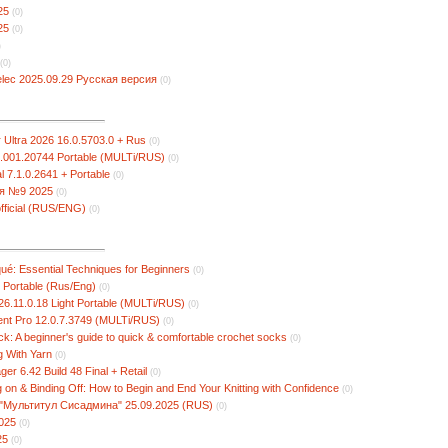
25
(0)
25
(0)
)
(0)
elec 2025.09.29 Русская версия
(0)
 Ultra 2026 16.0.5703.0 + Rus
(0)
.001.20744 Portable (MULTi/RUS)
(0)
l 7.1.0.2641 + Portable
(0)
я №9 2025
(0)
fficial (RUS/ENG)
(0)
qué: Essential Techniques for Beginners
(0)
 Portable (Rus/Eng)
(0)
6.11.0.18 Light Portable (MULTi/RUS)
(0)
t Pro 12.0.7.3749 (MULTi/RUS)
(0)
: A beginner's guide to quick & comfortable crochet socks
(0)
g With Yarn
(0)
er 6.42 Build 48 Final + Retail
(0)
g on & Binding Off: How to Begin and End Your Knitting with Confidence
(0)
Мультитул Сисадмина" 25.09.2025 (RUS)
(0)
025
(0)
25
(0)