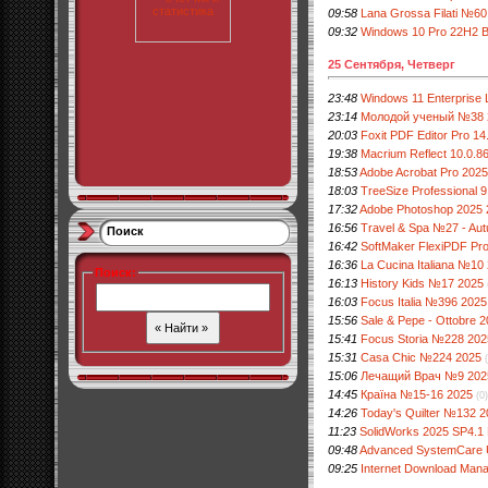
09:58
Lana Grossa Filati №60
09:32
Windows 10 Pro 22H2 B
25 Сентября, Четверг
23:48
Windows 11 Enterprise
23:14
Молодой ученый №38 
20:03
Foxit PDF Editor Pro 1
19:38
Macrium Reflect 10.0.8
18:53
Adobe Acrobat Pro 202
18:03
TreeSize Professional 9
17:32
Adobe Photoshop 2025 
16:56
Travel & Spa №27 - Au
Поиск
16:42
SoftMaker FlexiPDF Pro
16:36
La Cucina Italiana №10
Поиск
:
16:13
History Kids №17 2025
16:03
Focus Italia №396 2025
15:56
Sale & Pepe - Ottobre 
15:41
Focus Storia №228 202
15:31
Casa Chic №224 2025
15:06
Лечащий Врач №9 202
14:45
Країна №15-16 2025
(0)
14:26
Today's Quilter №132 
11:23
SolidWorks 2025 SP4.1
09:48
Advanced SystemCare Ult
09:25
Internet Download Manag