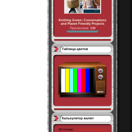
Knitting Green: Conversations
and Planet Friendly Projects
Просмотров:
149
*#################*
Таблица цветов
Калькулятор валют
Источник:
ru.exchange-rates.org