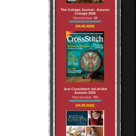
The Cottage Journal - Autumn
Cottage 2026
Просмотров:
26
*#################*
[04.08.2026]
Just CrossStitch Vol.44 №4
Autumn 2026
Просмотров:
701
*#################*
[04.08.2026]