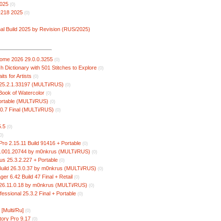
2025
(0)
№218 2025
(0)
al Build 2025 by Revision (RUS/2025)
ome 2026 29.0.0.3255
(0)
ch Dictionary with 501 Stitches to Explore
(0)
ts for Artists
(0)
025.2.1.33197 (MULTi/RUS)
(0)
Book of Watercolor
(0)
Portable (MULTi/RUS)
(0)
.0.7 Final (MULTi/RUS)
(0)
5.5
(0)
0)
o 2.15.11 Build 91416 + Portable
(0)
5.001.20744 by m0nkrus (MULTi/RUS)
(0)
s 25.3.2.227 + Portable
(0)
Build 26.3.0.37 by m0nkrus (MULTi/RUS)
(0)
er 6.42 Build 47 Final + Retail
(0)
26.11.0.18 by m0nkrus (MULTi/RUS)
(0)
essional 25.3.2 Final + Portable
(0)
 [Multi/Ru]
(0)
tory Pro 9.17
(0)