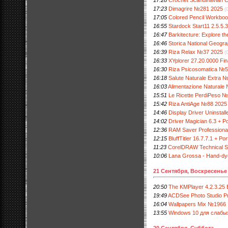
17:23
Dimagrire №281 2025
(
17:05
Colored Pencil Workboo
16:55
Stardock Start11 2.5.5.3
16:47
Barkitecture: Explore th
16:46
Storica National Geogr
16:39
Riza Relax №37 2025
(
16:33
XYplorer 27.20.0000 Fin
16:30
Riza Psicosomatica №5
16:18
Salute Naturale Extra 
16:03
Alimentazione Naturale
15:51
Le Ricette PerdiPeso 
15:42
Riza AntiAge №88 2025
14:46
Display Driver Uninstalle
14:02
Driver Magician 6.3 + Po
12:36
RAM Saver Professional 
12:15
BluffTitler 16.7.7.1 + Po
11:23
CorelDRAW Technical S
10:06
Lana Grossa - Hand-d
21 Сентября, Воскресенье
20:50
The KMPlayer 4.2.3.25 B
19:49
ACDSee Photo Studio Pr
16:04
Wallpapers Mix №1966
13:55
Windows 10 для слабых
20 Сентября, Суббота