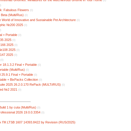
(0)
0)
k: Fabulous Flowers
(0)
 Beta (Multi/Rus)
(0)
e World of Innovative and Sustainable Pet Architecture
(0)
aphic №200 2025
(0)
0)
al + Portable
(0)
35 2025
(0)
№166 2025
(0)
 №108 2025
(0)
№147 2025
(0)
(0)
r 18.1.3.2 Final + Portable
(0)
rtable (Multi/Rus)
(0)
25.9.1 Final + Portable
(0)
rtable + BixPacks Collection
(0)
uite 2025 26.2.0.170 RePack (MULTi/RUS)
(0)
yed №2 2021
(0)
uild 1 by cuta (Multi/Rus)
(0)
ofessional 2026 19.0.0.3354
(0)
 ПК LTSB 1607 14393.8422 by Revision (RUS/2025)