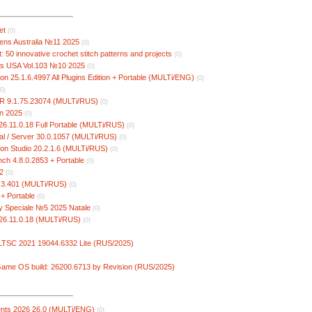
et
(0)
ens Australia №11 2025
(0)
50 innovative crochet stitch patterns and projects
(0)
s USA Vol.103 №10 2025
(0)
ion 25.1.6.4997 All Plugins Edition + Portable (MULTi/ENG)
(0)
(0)
CR 9.1.75.23074 (MULTi/RUS)
(0)
n 2025
(0)
6.11.0.18 Full Portable (MULTi/RUS)
(0)
l / Server 30.0.1057 (MULTi/RUS)
(0)
on Studio 20.2.1.6 (MULTi/RUS)
(0)
ch 4.8.0.2853 + Portable
(0)
2
(0)
.3.401 (MULTi/RUS)
(0)
 + Portable
(0)
 Speciale №5 2025 Natale
(0)
26.11.0.18 (MULTi/RUS)
(0)
LTSC 2021 19044.6332 Lite (RUS/2025)
ame OS build: 26200.6713 by Revision (RUS/2025)
nts 2026 26.0 (MULTi/ENG)
(0)