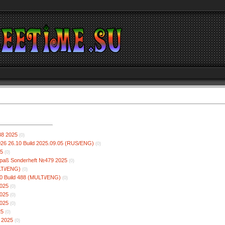
88 2025
(0)
26 26.10 Build 2025.09.05 (RUS/ENG)
(0)
25
(0)
spaß Sonderheft №479 2025
(0)
LTi/ENG)
(0)
.0 Build 488 (MULTi/ENG)
(0)
2025
(0)
2025
(0)
2025
(0)
25
(0)
7 2025
(0)