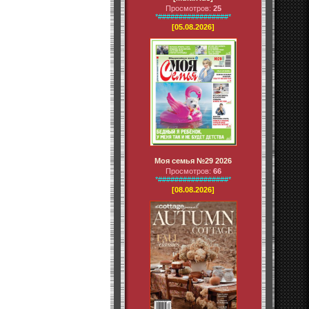
Просмотров:
25
*#################*
[05.08.2026]
Моя семья №29 2026
Просмотров:
66
*#################*
[08.08.2026]