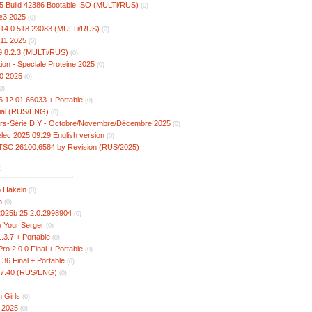
5 Build 42386 Bootable ISO (MULTi/RUS)
(0)
№3 2025
(0)
14.0.518.23083 (MULTi/RUS)
(0)
11 2025
(0)
29.8.2.3 (MULTi/RUS)
(0)
ion - Speciale Proteine 2025
(0)
0 2025
(0)
0)
6 12.01.66033 + Portable
(0)
cial (RUS/ENG)
(0)
rs-Série DIY - Octobre/Novembre/Décembre 2025
(0)
lec 2025.09.29 English version
(0)
TSC 26100.6584 by Revision (RUS/2025)
к
5 Hakeln
(0)
n
(0)
25b 25.2.0.2998904
(0)
e Your Serger
(0)
.3.7 + Portable
(0)
ro 2.0.0 Final + Portable
(0)
0.36 Final + Portable
(0)
k 7.40 (RUS/ENG)
(0)
 Girls
(0)
 2025
(0)