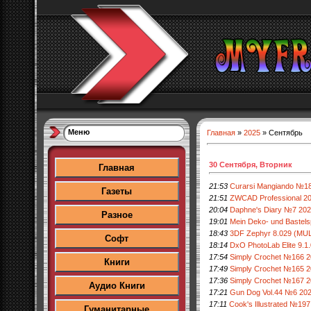
Меню
Главная
»
2025
»
Сентябрь
30 Сентября, Вторник
Главная
21:53
Curarsi Mangiando №1
Газеты
21:51
ZWCAD Professional 20
20:04
Daphne's Diary №7 20
Разное
19:01
Mein Deko- und Bastel
18:43
3DF Zephyr 8.029 (MU
Софт
18:14
DxO PhotoLab Elite 9.1
17:54
Simply Crochet №166 
Книги
17:49
Simply Crochet №165 
17:36
Simply Crochet №167 
Аудио Книги
17:21
Gun Dog Vol.44 №6 20
17:11
Cook's Illustrated №19
Гуманитарные