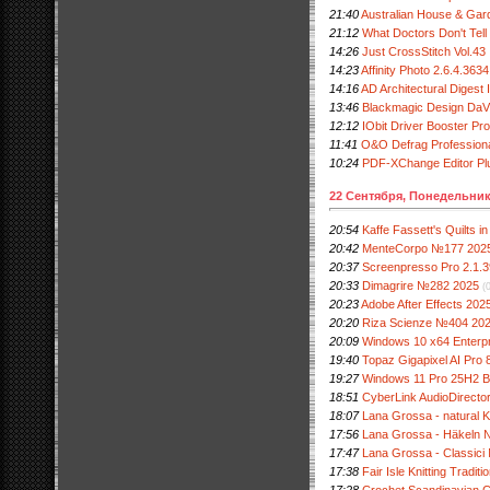
21:40
Australian House & Ga
21:12
What Doctors Don't Tel
14:26
Just CrossStitch Vol.4
14:23
Affinity Photo 2.6.4.363
14:16
AD Architectural Digest
13:46
Blackmagic Design DaVi
12:12
IObit Driver Booster Pro
11:41
O&O Defrag Professiona
10:24
PDF-XChange Editor Plu
22 Сентября, Понедельни
20:54
Kaffe Fassett's Quilts
20:42
MenteCorpo №177 202
20:37
Screenpresso Pro 2.1.39
20:33
Dimagrire №282 2025
(
20:23
Adobe After Effects 202
20:20
Riza Scienze №404 20
20:09
Windows 10 x64 Enterp
19:40
Topaz Gigapixel AI Pro 8
19:27
Windows 11 Pro 25H2 B
18:51
CyberLink AudioDirecto
18:07
Lana Grossa - natural
17:56
Lana Grossa - Häkeln
17:47
Lana Grossa - Classic
17:38
Fair Isle Knitting Tradi
17:28
Crochet Scandinavian C