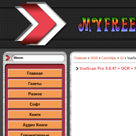
Меню
Главная
»
2025
»
Сентябрь
»
10
» VueSc
VueScan Pro 9.8.47 + OCR + 
Главная
Газеты
Разное
Софт
Книги
Аудио Книги
Гуманитарные