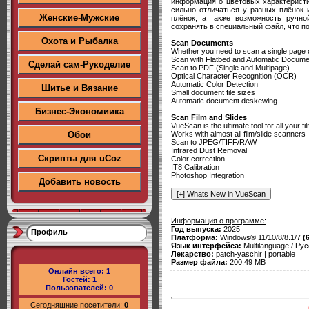
информация о цветовых характеристик
сильно отличаться у разных плёнок 
Женские-Мужские
плёнок, а также возможность ручно
сохранять в специальный файл, что п
Охота и Рыбалка
Scan Documents
Whether you need to scan a single page 
Scan with Flatbed and Automatic Docum
Сделай сам-Рукоделие
Scan to PDF (Single and Multipage)
Optical Character Recognition (OCR)
Automatic Color Detection
Шитье и Вязание
Small document file sizes
Automatic document deskewing
Бизнес-Экономиика
Scan Film and Slides
VueScan is the ultimate tool for all your 
Works with almost all film/slide scanners
Обои
Scan to JPEG/TIFF/RAW
Infrared Dust Removal
Скрипты для uCoz
Color correction
IT8 Calibration
Photoshop Integration
Добавить новость
Информация о программе:
Год выпуска:
2025
Профиль
Платформа:
Windows® 11/10/8/8.1/7
(
Язык интерфейса:
Multilanguage / Рус
Лекарство:
patch-yaschir | portable
Размер файла:
200.49 MB
Онлайн всего:
1
Гостей:
1
Пользователей:
0
Сегодняшние посетители:
0