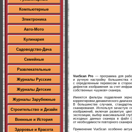
Компьютерные
Электроника
Авто-Мото
Кулинария
Садоводство-Дача
Семейные
Развлекательные
VueScan Pro
— программа для работ
Журналы Русские
и ручную настройку большинства п
с определенным перевесом в сторону 
дефектов изображения за счет инфра
Журналы Детские
собственных «шумов» сканера.
Имеются фильтры подавления зерна,
Журналы Зарубежные
корректировки динамического диапазон
В большинстве случаев, стандартн
сканирования. Используя зачастую с
Строительство и Дизайн
изображений, включая развитую цвет
экспозиции, выбор максимальной глу
исходных данных сканера в файл (r
Военные и История
от необходимости повторного сканиро
Применение VueScan особенно актуал
Здоровье и Красота