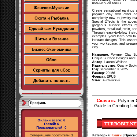
полимерной глины.
Женские-Мужские
Create sensational earrings 
polymer clay with other ea
completely new to jewelry ma
Охота и Рыбалка
Special Effects is the acce
gorgeous surface effects b
Сделай сам-Рукоделие
powders, metal leaf, resin, an
Through easy-to-follow instru
examples, you’ll learn how to
Шитье и Вязание
intricate designs. This essent
your workspace, and prepare
clay.
Бизнес-Экономиика
Название
: Polymer Clay Spe
Unique Surface Designs and B
Обои
Автор
: Lauren Wallace
Издательство
: Quarry Book
Год
: September 9, 2025
Скрипты для uCoz
Размер
: 20 Мб
Формат
: EPUB
Язык
: Английский
Добавить новость
Скачать:
Polymer C
Профиль
Guide to Creating Un
Онлайн всего:
6
Гостей:
6
Пользователей:
0
Сегодняшние посетители:
1
Категория
:
Книги
|
Просм