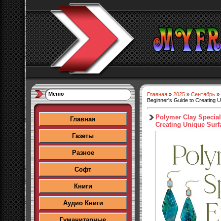
Меню
Главная
»
2025
»
Сентябрь
»
Beginner's Guide to Creating 
Polymer Clay Special 
Главная
Creating Unique Surf
Газеты
Разное
Софт
Книги
Аудио Книги
Гуманитарные