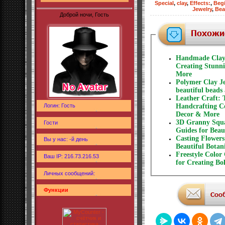
Special
,
clay
,
Effects:
,
Begi
Jewelry
,
Bea
Доброй ночи, Гость
Handmade Clay 
Creating Stunni
More
Polymer Clay Je
beautiful beads
Leather Craft: 
Логин: Гость
Handcrafting C
Decor & More
3D Granny Squar
Гости
Guides for Beau
Casting Flowers
Вы у нас: -й день
Beautiful Botan
Freestyle Color
Ваш IP: 216.73.216.53
for Creating Bo
Личных сообщений:
Функции