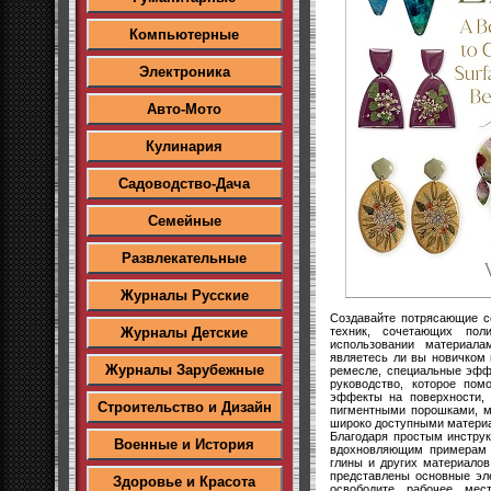
Компьютерные
Электроника
Авто-Мото
Кулинария
Садоводство-Дача
Семейные
Развлекательные
Журналы Русские
Создавайте потрясающие с
техник, сочетающих по
Журналы Детские
использовании материала
являетесь ли вы новичком
Журналы Зарубежные
ремесле, специальные эфф
руководство, которое пом
эффекты на поверхности, 
Строительство и Дизайн
пигментными порошками, м
широко доступными материа
Благодаря простым инстру
Военные и История
вдохновляющим примерам в
глины и других материало
представлены основные эл
Здоровье и Красота
освободите рабочее мес