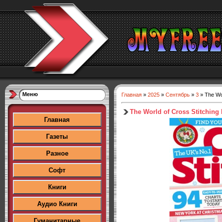
Меню
Главная
»
2025
»
Сентябрь
»
3
» The Wo
The World of Cross Stitching
Главная
Газеты
Разное
Софт
Книги
Аудио Книги
Гуманитарные