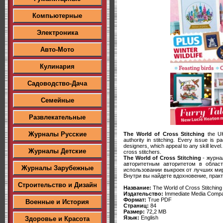
Компьютерные
Электроника
Авто-Мото
Кулинария
Садоводство-Дача
Семейные
Развлекательные
Журналы Русские
The World of Cross Stitching
the UK
authority in stitching. Every issue is 
designers, which appeal to any skill level. 
Журналы Детские
cross stitchers.
The World of Cross Stitching
- журна
авторитетным авторитетом в облас
Журналы Зарубежные
использовании выкроек от лучших ми
Внутри вы найдете вдохновение, прак
Строительство и Дизайн
Название:
The World of Cross Stitchi
Издательство:
Immediate Media Compa
Формат:
True PDF
Военные и История
Страниц:
84
Размер:
72,2 MB
Язык:
English
Здоровье и Красота