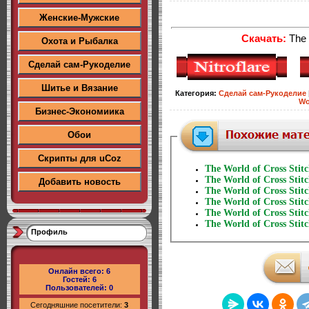
Женские-Мужские
Скачать:
The 
Охота и Рыбалка
Сделай сам-Рукоделие
Шитье и Вязание
Категория
:
Сделай сам-Рукоделие
Wo
Бизнес-Экономиика
Обои
Скрипты для uCoz
The World of Cross Stit
The World of Cross Stit
Добавить новость
The World of Cross Stit
The World of Cross Stit
The World of Cross Stit
The World of Cross Stit
Профиль
Онлайн всего:
6
Гостей:
6
Пользователей:
0
Сегодняшние посетители:
3