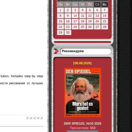
Пн
Вт
Ср
Чт
Пт
Сб
Вс
1
2
3
4
5
6
7
8
9
10
11
12
13
14
15
16
17
18
19
20
21
22
23
24
25
26
27
28
29
30
Рекомендуем
[06.08.2026]
tutors. Includes step by step
ности рисования от лучших
DER SPIEGEL №33 2026
Просмотров:
553
*#################*