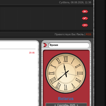
Суббота, 08.08.2026, 11:38
Приветствую Вас
Гость
|
RSS
Время
20:46
«
Сентябрь 2025
»