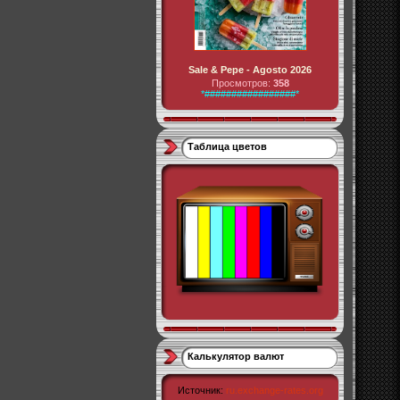
Sale & Pepe - Agosto 2026
Просмотров:
358
*#################*
Таблица цветов
Калькулятор валют
Источник:
ru.exchange-rates.org