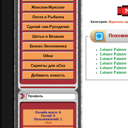
Женские-Мужские
Охота и Рыбалка
Категория
:
Журналы за
Сделай сам-Рукоделие
Шитье и Вязание
Бизнес-Экономиика
Leisure Painter
Leisure Painter
Обои
Leisure Painter
Leisure Painter
Скрипты для uCoz
Leisure Painter
Leisure Painter
Добавить новость
Профиль
Онлайн всего:
6
Гостей:
5
Пользователей:
1
v4sil