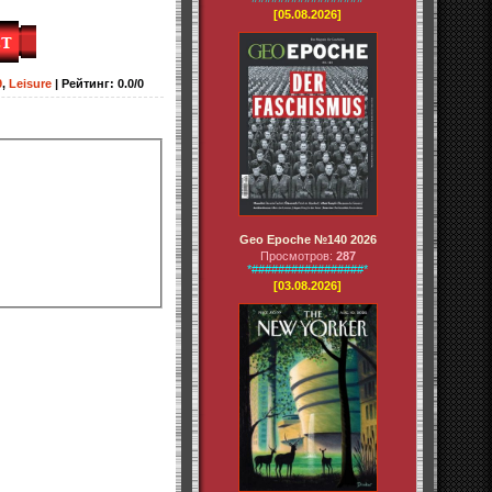
[05.08.2026]
9
,
Leisure
|
Рейтинг
:
0.0
/
0
Geo Epoche №140 2026
Просмотров:
287
*#################*
[03.08.2026]