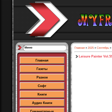
Меню
Главная
»
2025
»
Сентябрь
»
Leisure Painter Vol.
Главная
Газеты
Разное
Софт
Книги
Аудио Книги
Гуманитарные