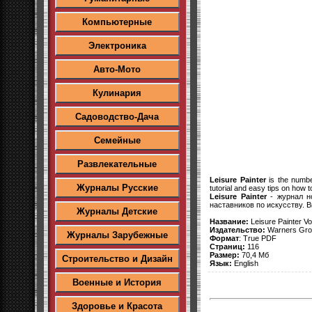
Компьютерные
Электроника
Авто-Мото
Кулинария
Садоводство-Дача
Семейные
Развлекательные
Leisure Painter
is the numbe
Журналы Русские
tutorial and easy tips on how t
Leisure Painter
- журнал н
наставников по искусству. 
Журналы Детские
Название:
Leisure Painter V
Издательство:
Warners Grou
Журналы Зарубежные
Формат
: True PDF
Страниц:
116
Размер:
70,4 Мб
Строительство и Дизайн
Язык:
English
Военные и История
Здоровье и Красота