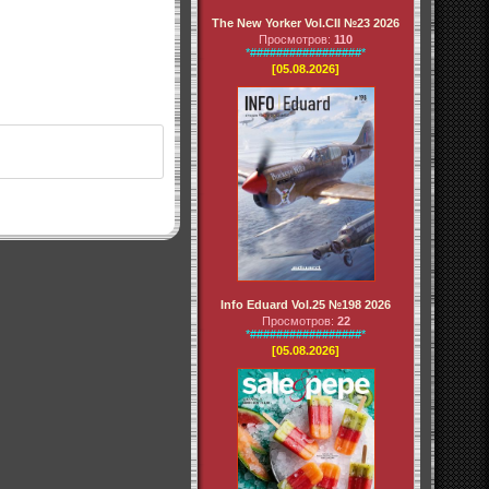
The New Yorker Vol.CII №23 2026
Просмотров:
110
*#################*
[05.08.2026]
Info Eduard Vol.25 №198 2026
Просмотров:
22
*#################*
[05.08.2026]