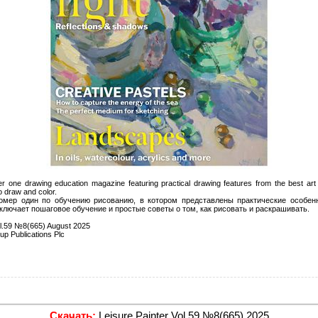
r one drawing education magazine featuring practical drawing features from the best art 
o draw and color.
омер один по обучению рисованию, в котором представлены практические особен
Включает пошаговое обучение и простые советы о том, как рисовать и раскрашивать.
ol.59 №8(665) August 2025
p Publications Plc
Скачать:
Leisure Painter Vol.59 №8(665) 2025