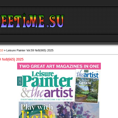
10
» Leisure Painter Vol.59 №8(665) 2025
59 №8(665) 2025