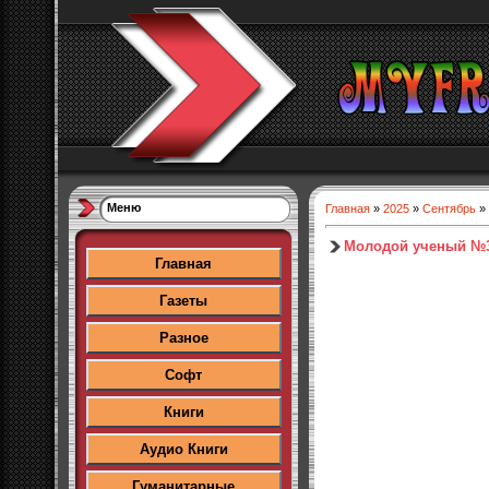
Меню
Главная
»
2025
»
Сентябрь
»
Молодой ученый №3
Главная
Газеты
Разное
Софт
Книги
Аудио Книги
Гуманитарные