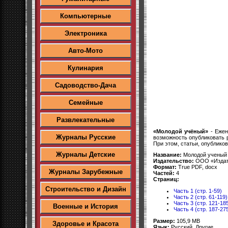
Компьютерные
Электроника
Авто-Мото
Кулинария
Садоводство-Дача
Семейные
Развлекательные
«Молодой учёный»
- Ежен
Журналы Русские
возможность опубликовать 
При этом, статьи, опублико
Журналы Детские
Название:
Молодой ученый 
Издательство:
ООО «Издат
Формат:
True PDF, docx
Журналы Зарубежные
Частей:
4
Страниц:
Строительство и Дизайн
Часть 1 (стр. 1-59)
Часть 2 (стр. 61-119)
Часть 3 (стр. 121-18
Военные и История
Часть 4 (стр. 187-27
Размер:
105,9 MB
Здоровье и Красота
Язык:
Русский, Другие