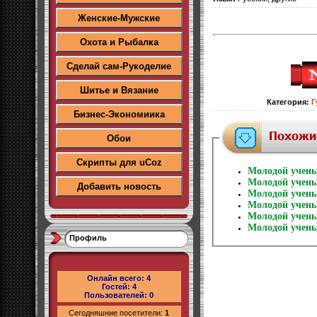
Женские-Мужские
Охота и Рыбалка
Сделай сам-Рукоделие
Шитье и Вязание
Категория
:
Г
Бизнес-Экономиика
Обои
Скрипты для uCoz
Молодой учены
Молодой учены
Добавить новость
Молодой учены
Молодой учены
Молодой учены
Молодой учены
Профиль
Онлайн всего:
4
Гостей:
4
Пользователей:
0
Сегодняшние посетители:
1