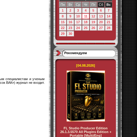
Пн
Вт
Ср
Чт
Пт
Сб
Вс
1
2
3
4
5
6
7
8
9
10
11
12
13
14
15
16
17
18
19
20
21
22
23
24
25
26
27
28
29
30
Рекомендуем
[04.08.2026]
дым специалистам и ученым
ок ВАК») журнал не входит.
FL Studio Producer Edition
26.1.3.5570 All Plugins Edition +
Portable [Multi/Eng]