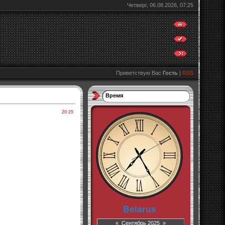
Четверг, 06.08.2026, 07:25
Приветствую Вас
Гость
|
RSS
Время
20:25
«
Сентябрь 2025
»