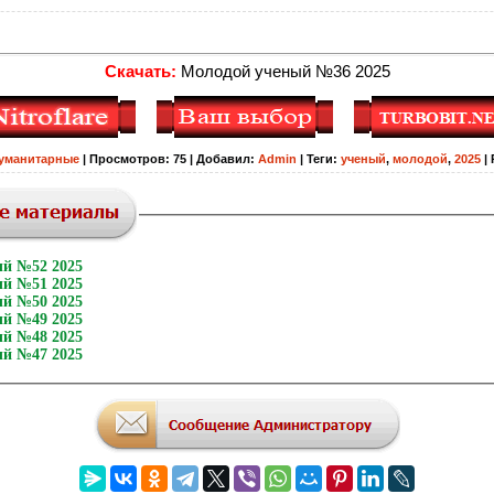
Скачать:
Молодой ученый №36 2025
уманитарные
|
Просмотров
:
75
|
Добавил
:
Admin
|
Теги
:
ученый
,
молодой
,
2025
|
й №52 2025
й №51 2025
й №50 2025
й №49 2025
й №48 2025
й №47 2025