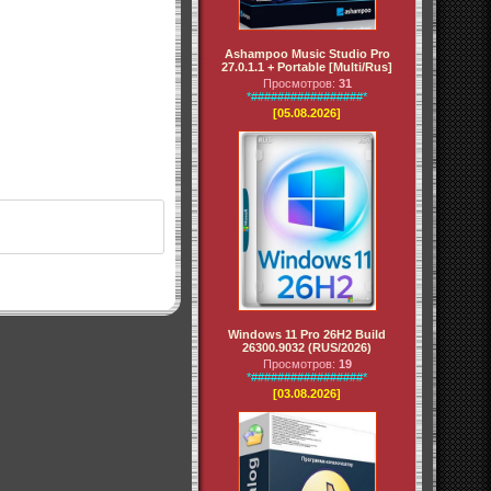
Ashampoo Music Studio Pro
27.0.1.1 + Portable [Multi/Rus]
Просмотров:
31
*#################*
[05.08.2026]
Windows 11 Pro 26H2 Build
26300.9032 (RUS/2026)
Просмотров:
19
*#################*
[03.08.2026]