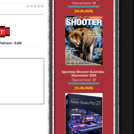
Просмотров:
15
*#################*
[04.08.2026]
Рейтинг
:
0.0
/
0
Sporting Shooter Australia -
September 2026
Просмотров:
37
*#################*
[01.08.2026]