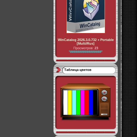
WinCatalog 2026.3.0.732 + Portable
[Multi/Rus]
Просмотров:
23
*#################*
Таблица цветов