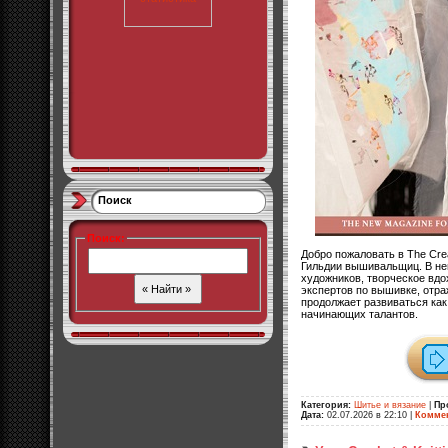
Поиск
Поиск
:
Добро пожаловать в The Cre
Гильдии вышивальщиц. В не
художников, творческое вдо
экспертов по вышивке, отра
продолжает развиваться как
начинающих талантов.
Категория:
Шитье и вязание
|
Пр
Дата:
02.07.2026 в 22:10
|
Коммен