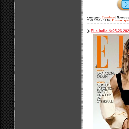
Категория:
Семейные
|
Просмот
02.07.2026 в 19:10
|
Комментари
Elle Italia №25-26 20