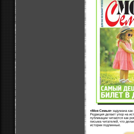
«Моя Семья»
задумана как 
Редакция делает упор на ис
публикации читаются как ро
письма читателей, что дела
истории подлинные.