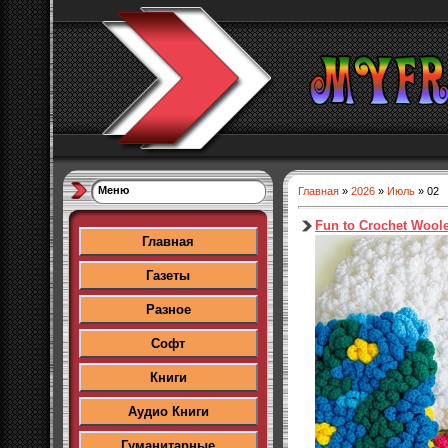
Меню
Главная
»
2026
»
Июль
»
02
Fun to Crochet Wool
Главная
Газеты
Разное
Софт
Книги
Аудио Книги
Гуманитарные