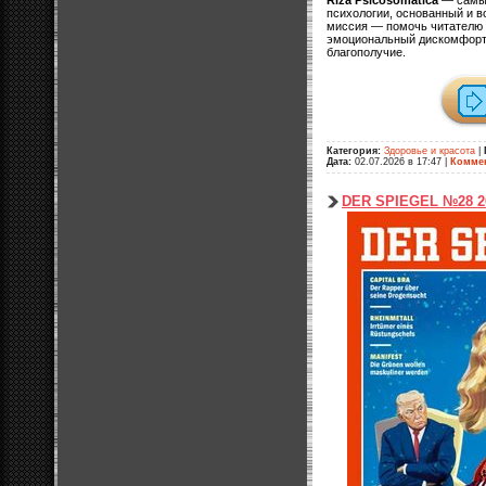
психологии, основанный и 
миссия — помочь читателю 
эмоциональный дискомфорт
благополучие.
Категория:
Здоровье и красота
|
Дата:
02.07.2026 в 17:47
|
Коммен
DER SPIEGEL №28 2