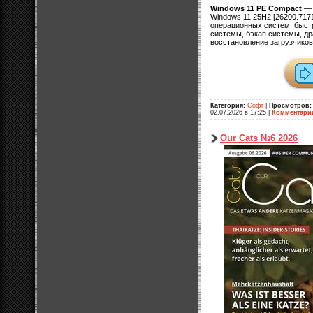
Windows 11 PE Compact
— 
Windows 11 25H2 [26200.717
операционных систем, быстр
системы, бэкап системы, др
восстановление загрузчиков,
Категория:
Софт
|
Просмотров:
02.07.2026 в 17:25
|
Комментари
Our Cats №6 2026