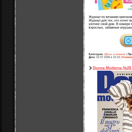
Журнал по вязанию крючком
Журнал для тех, кто хочет в
уютнее свой дом. В номере 
взрослых, забавные игрушки
Категория:
Шитье и вязание
|
Пр
Дата:
02.07.2026 в 22:10
|
Коммен
Donna Moderna №28 