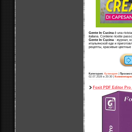
Gente In Cucina
è una rivista
italiana. Contiene ricette passo
Gente In Cucina
- журнал, 
итальянской еде и пригото
рецепты, красивые цветные 
Категория:
Кулинария
|
Просмот
02.07.2026 в 20:30
|
Комментари
Foxit PDF Editor Pro 