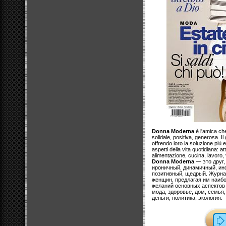
Donna Moderna
è l'amica che
solidale, positiva, generosa. Il 
offrendo loro la soluzione più ef
aspetti della vita quotidiana: a
alimentazione, cucina, lavoro, v
Donna Moderna
— это друг,
ироничный, динамичный, и
позитивный, щедрый. Журнал
женщин, предлагая им наиб
желаний основных аспектов 
мода, здоровье, дом, семья,
деньги, политика, экология.