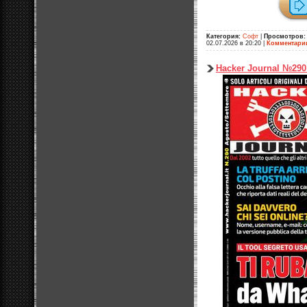
Категория:
Софт
|
Просмотров:
02.07.2026 в 20:20
|
Комментари
Hacker Journal №290