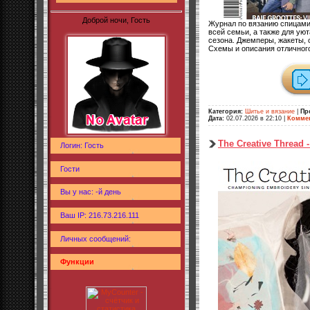
Доброй ночи, Гость
Журнал по вязанию спицами
всей семьи, а также для ую
сезона. Джемперы, жакеты, с
Схемы и описания отличного
Категория:
Шитье и вязание
|
Пр
Дата:
02.07.2026 в 22:10
|
Коммен
The Creative Thread
Логин: Гость
Гости
Вы у нас: -й день
Ваш IP: 216.73.216.111
Личных сообщений:
Функции