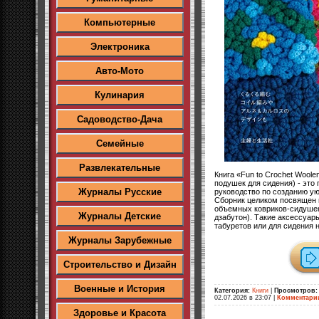
Компьютерные
Электроника
Авто-Мото
Кулинария
Садоводство-Дача
Семейные
Развлекательные
Книга «Fun to Crochet Wool
подушек для сидения) - это
Журналы Русские
руководство по созданию у
Сборник целиком посвящен 
объемных ковриков-сидушек
Журналы Детские
дзабутон). Такие аксессуар
табуретов или для сидения 
Журналы Зарубежные
Строительство и Дизайн
Военные и История
Категория:
Книги
|
Просмотров:
02.07.2026 в 23:07
|
Комментари
Здоровье и Красота