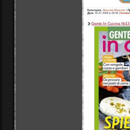
Категория:
Женские-Мужские
|
П
Дата:
02.07.2026 в 20:54
|
Коммен
Gente In Cucina №13