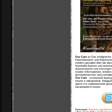
Our Cats
ist Das erfolgreiche
Katzenbesitzer und Katzenzüch
modern gestaltet über die ab
Namhafte Autoren und anerka
Autorenstamm und versorgen 
Insider-Informationen, breite
tiermedizinischen und verhal
Our Cats
- успешный журнал
кошек и заводчиков. Кажды
цвете и в современном диз
касающимся кошек.
Категория:
Журналы зарубежные
|
Дата:
02.07.2026 в 17:15
|
Комме