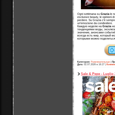
Ogni settimana su
Grazia
le n
esclusive beauty, le opinioni di
perdere. Su Grazia c'è sempre
un'emozione da condividere.
Каждую неделю на
Grazia
но
тенденциями моды, эксклюзи
значение, анонсами событий
всегда есть мир, который м
которыми можно поделиться
Категория:
Развлекательные
|
Пр
Дата:
02.07.2026 в 16:27
|
Коммен
Sale & Pepe - Luglio