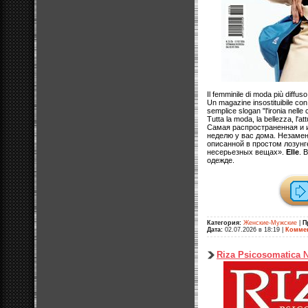
Il femminile di moda più diffu
Un magazine insostituibile con
semplice slogan "l'ironia nelle 
Tutta la moda, la bellezza, l'att
Самая распространенная и 
неделю у вас дома. Незаме
описанной в простом лозунг
несерьезных вещах».
Elle
. 
одежде.
Категория:
Женские-Мужские
|
П
Дата:
02.07.2026 в 18:19
|
Коммен
Riza Psicosomatica 