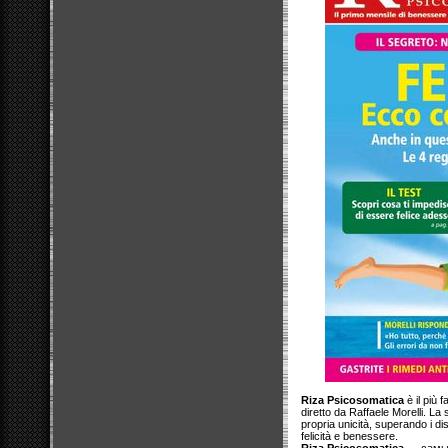
Riza Psicosomatica
è il più 
diretto da Raffaele Morelli. La 
propria unicità, superando i d
felicità e benessere.
Riza Psicosomatica
— самый