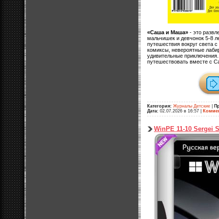
«Саша и Маша»
- это развл
мальчишек и девчонок 5-8 л
путешествия вокруг света с
комиксы, невероятные лаби
удивительные приключения.
путешествовать вместе с С
Категория:
Журналы Детские
|
П
Дата:
02.07.2026 в 16:57
|
Коммен
WinPE 11-10 Sergei S