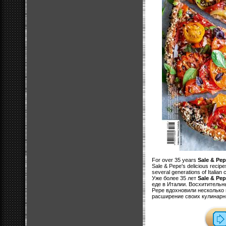
For over 35 years
Sale & Pe
Sale & Pepe's delicious recipe
several generations of Italian 
Уже более 35 лет
Sale & Pe
еде в Италии. Восхитительн
Pepe вдохновили несколько 
расширение своих кулинарн