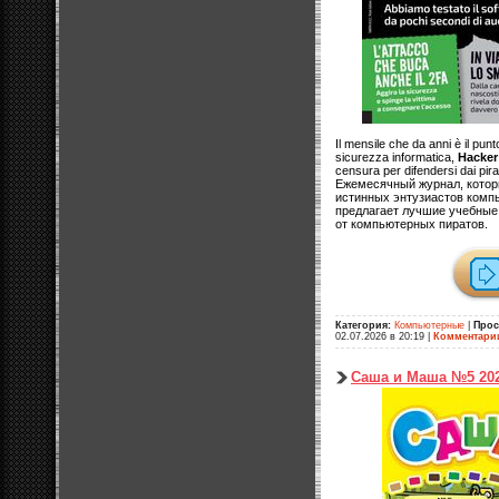
Il mensile che da anni è il punt
sicurezza informatica,
Hacker
censura per difendersi dai pirat
Ежемесячный журнал, котор
истинных энтузиастов комп
предлагает лучшие учебные 
от компьютерных пиратов.
Категория:
Компьютерные
|
Прос
02.07.2026 в 20:19
|
Комментари
Саша и Маша №5 20