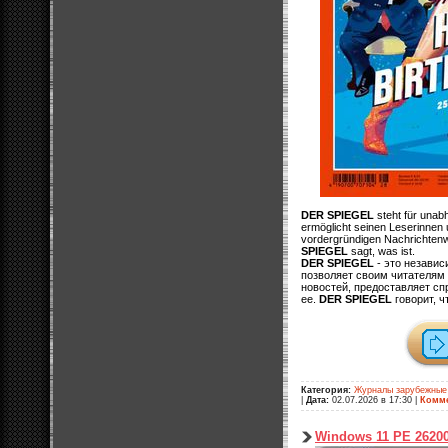
DER SPIEGEL
steht für unab
ermöglicht seinen Leserinnen 
vordergründigen Nachrichtenwel
SPIEGEL
sagt, was ist.
DER SPIEGEL
- это незави
позволяет своим читателям
новостей, предоставляет с
ее.
DER SPIEGEL
говорит, ч
Категория:
Журналы зарубежные
|
Дата:
02.07.2026 в 17:30
|
Комме
Windows 11 PE 26200