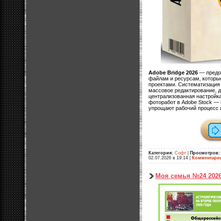
Adobe Bridge 2026
— предос
файлам и ресурсам, которы
проектами. Систематизация
массовое редактирование, д
централизованная настройка
фоторабот в Adobe Stock — 
упрощают рабочий процесс 
Категория:
Софт
|
Просмотров:
02.07.2026 в 19:14
|
Комментари
Моя семья №24 202