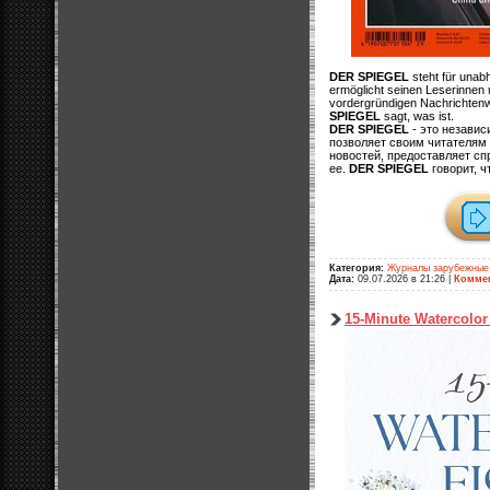
DER SPIEGEL
steht für unab
ermöglicht seinen Leserinnen 
vordergründigen Nachrichtenwel
SPIEGEL
sagt, was ist.
DER SPIEGEL
- это незави
позволяет своим читателям
новостей, предоставляет с
ее.
DER SPIEGEL
говорит, ч
Категория:
Журналы зарубежные
Дата:
09.07.2026 в 21:26
|
Коммен
15-Minute Watercolor