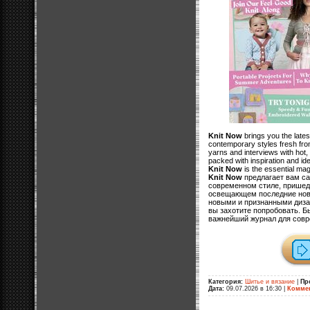
Knit Now
brings you the lates
contemporary styles fresh from
yarns and interviews with hot,
packed with inspiration and ide
Knit Now
is the essential mag
Knit Now
предлагает вам са
современном стиле, пришед
освещающем последние ново
новыми и признанными дизай
вы захотите попробовать. Б
важнейший журнал для сов
Категория:
Шитье и вязание
|
Пр
Дата:
09.07.2026 в 16:30
|
Коммен