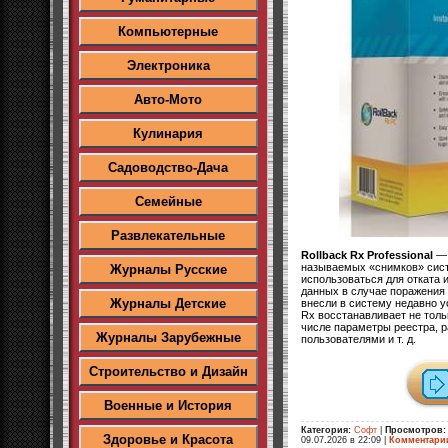
Компьютерные
Электроника
Авто-Мото
Кулинария
Садоводство-Дача
Семейные
Развлекательные
Rollback Rx Professional
— 
называемых «снимков» сист
Журналы Русские
использоваться для отката 
данных в случае поражения
Журналы Детские
внесли в систему недавно у
Rx восстанавливает не толь
числе параметры реестра, р
Журналы Зарубежные
пользователями и т. д.
Строительство и Дизайн
Военные и История
Категория:
Софт
|
Просмотров:
Здоровье и Красота
09.07.2026 в 22:09
|
Комментари