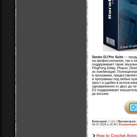
Serato DJ Pro Suite
— проду
на профессионалов, так и 
поддерживает такие звуковые
PingPong Delay, Phaser, Distor
их комбинации. Полноценна
в программе, предоставляе
и программы под любые нуж
прост и удобен в использов
одновременно от двух до че
DJ поддерживает внушитель
до восьми.
Категория:
Софт
|
Просмотров:
09.07.2026 в 18:46
|
Комментари
How to Crochet Anima