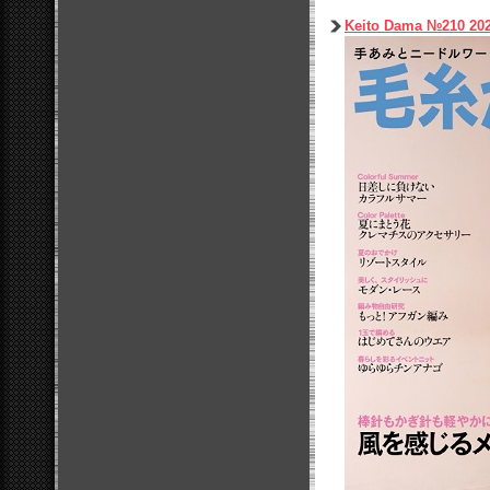
Keito Dama №210 20