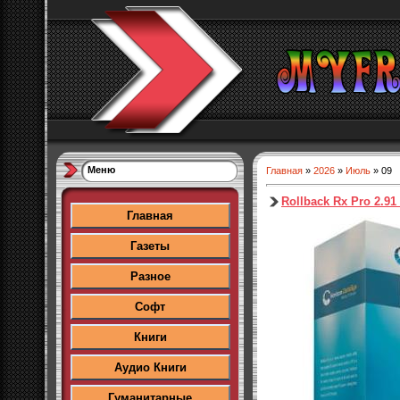
Меню
Главная
»
2026
»
Июль
»
09
Rollback Rx Pro 2.91
Главная
Газеты
Разное
Софт
Книги
Аудио Книги
Гуманитарные