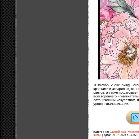
Illustration Studio: Inking F
красками и акварелью, осно
цветов, а также пошаговые 
всестороннего и увлекател
ботаническим искусством, 
уровня квалификации.
Категория:
Сделай сам-Рукодел
sun68
|
Дата:
09.07.2026 в 14:52
|