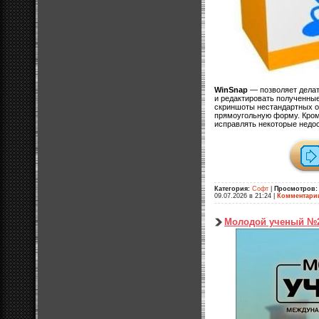
WinSnap
— позволяет делат
и редактировать полученны
скриншоты нестандартных ок
прямоугольную форму. Кром
исправлять некоторые недос
Категория:
Софт
|
Просмотров:
09.07.2026 в 21:24
|
Комментари
Молодой ученый №2