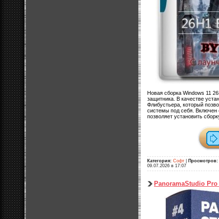
Новая сборка Windows 11 26
защитника. В качестве уста
Флибустьера, который позво
системы под себя. Включен 
позволяет установить сборк
Категория:
Софт
|
Просмотров:
09.07.2026 в 17:07
PanoramaStudio Pro 4