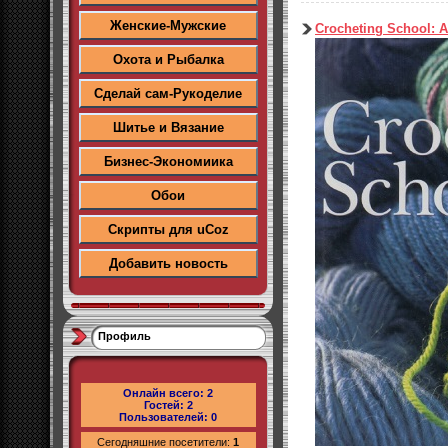
Женские-Мужские
Crocheting School: 
Охота и Рыбалка
Сделай сам-Рукоделие
Шитье и Вязание
Бизнес-Экономиика
Обои
Скрипты для uCoz
Добавить новость
Профиль
Онлайн всего:
2
Гостей:
2
Пользователей:
0
Сегодняшние посетители:
1