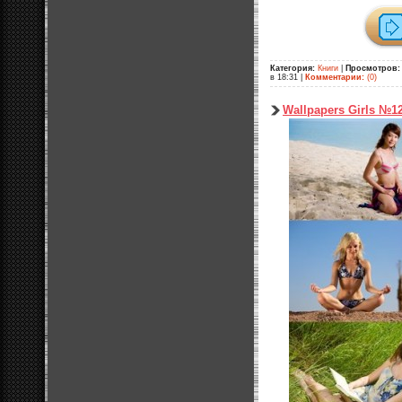
Категория:
Книги
|
Просмотров:
в 18:31
|
Комментарии:
(0)
Wallpapers Girls №1