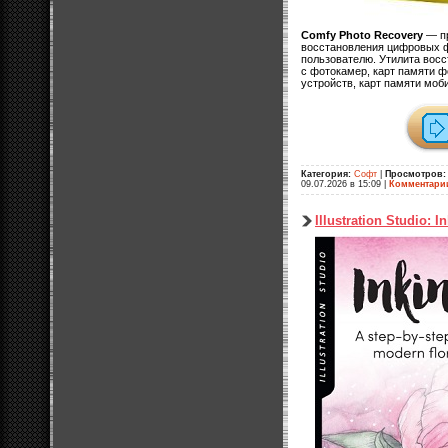
Comfy Photo Recovery
— пр
восстановления цифровых 
пользователю. Утилита вос
с фотокамер, карт памяти 
устройств, карт памяти моб
Категория:
Софт
|
Просмотров:
09.07.2026 в 15:09
|
Комментари
Illustration Studio: I