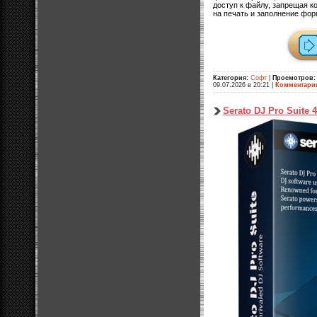
доступ к файлу, запрещая к
на печать и заполнение фор
Категория:
Софт
|
Просмотров:
09.07.2026 в 20:21
|
Комментари
Serato DJ Pro Suite 4