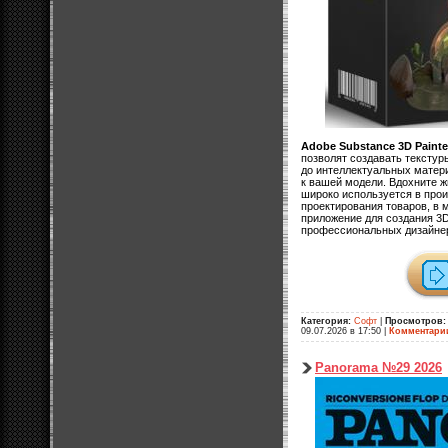
Adobe Substance 3D Painte
позволят создавать текстур
до интеллектуальных матер
к вашей модели. Вдохните жи
широко используется в прои
проектирования товаров, в 
приложение для создания 3D
профессиональных дизайнер
Категория:
Софт
|
Просмотров:
09.07.2026 в 17:50
|
Комментари
Panorama №29 2026