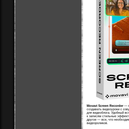
Movavi Screen Recorder
— п
создавать видеоуроки с озв
для видеоблога. Удобный вс
к записям стильные эффект
другое — все, что необход
видеороликов.