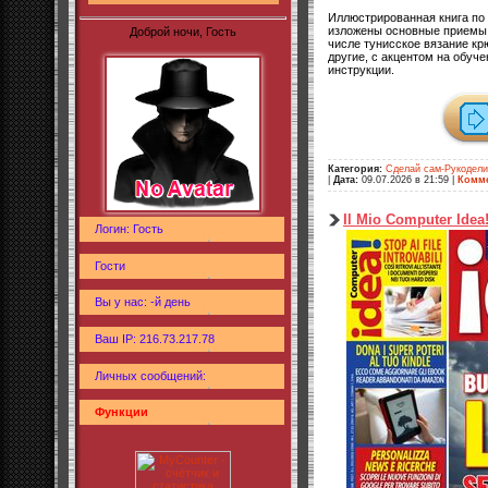
Иллюстрированная книга по 
изложены основные приемы в
Доброй ночи, Гость
числе тунисское вязание кр
другие, с акцентом на обуч
инструкции.
Категория:
Сделай сам-Рукодел
|
Дата:
09.07.2026 в 21:59
|
Комме
Il Mio Computer Idea
Логин: Гость
Гости
Вы у нас: -й день
Ваш IP: 216.73.217.78
Личных сообщений:
Функции