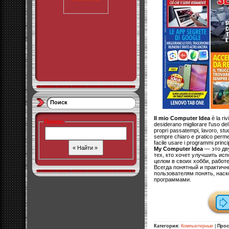
Поиск
Il mio Computer Idea
è la riv
Поиск
:
desiderano migliorare l'uso del
propri passatempi, lavoro, studi
sempre chiaro e pratico perme
facile usare i programmi princip
My Computer Idea
— это дв
тех, кто хочет улучшить ис
целом в своих хобби, работе
Всегда понятный и практич
пользователям понять, наск
программами.
Категория:
Компьютерные
|
Прос