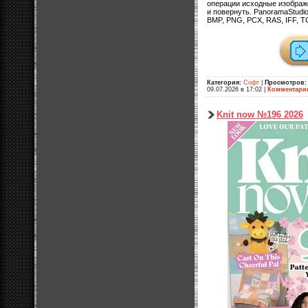
операции исходные изображ
и повернуть. PanoramaStudi
BMP, PNG, PCX, RAS, IFF, T
Категория:
Софт
|
Просмотров:
09.07.2026 в 17:02
|
Комментари
Knit now №196 2026