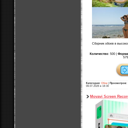
Сборник обоев в высоко
Количество
: 500 |
Форма
579
Категория:
Обои
|
Просмотров:
09.07.2026 в 18:30
Movavi Screen Record