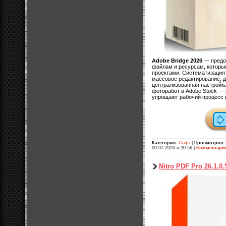
Adobe Bridge 2026
— предос
файлам и ресурсам, которы
проектами. Систематизация
массовое редактирование, д
централизованная настройка
фоторабот в Adobe Stock — 
упрощают рабочий процесс 
Категория:
Софт
|
Просмотров:
09.07.2026 в 20:56
|
Комментари
Nitro PDF Pro 26.1.0.