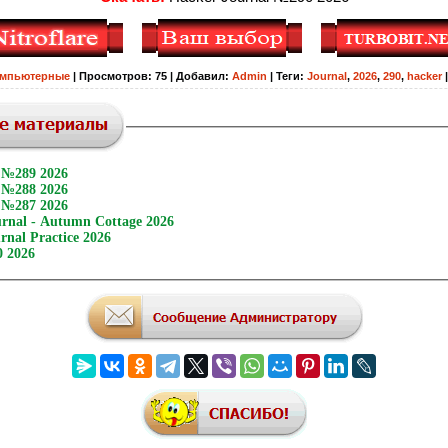
мпьютерные
|
Просмотров
:
75
|
Добавил
:
Admin
|
Теги
:
Journal
,
2026
,
290
,
hacker
 №289 2026
 №288 2026
 №287 2026
urnal - Autumn Cottage 2026
rnal Practice 2026
 2026