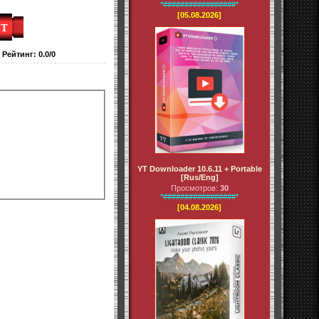
*#################*
[05.08.2026]
|
Рейтинг
:
0.0
/
0
YT Downloader 10.6.11 + Portable
[Rus/Eng]
Просмотров:
30
*#################*
[04.08.2026]