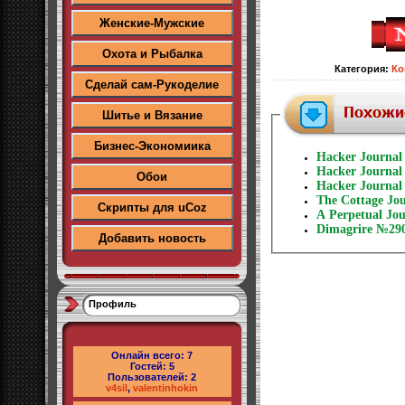
Женские-Мужские
Охота и Рыбалка
Категория
:
Ко
Сделай сам-Рукоделие
Шитье и Вязание
Бизнес-Экономиика
Hacker Journal
Hacker Journal
Обои
Hacker Journal
The Cottage Jo
Скрипты для uCoz
A Perpetual Jou
Dimagrire №290
Добавить новость
Профиль
Онлайн всего:
7
Гостей:
5
Пользователей:
2
v4sil
,
valentinhokin