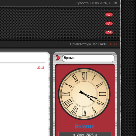
Суббота, 08.08.2026, 16:18
Приветствую Вас
Гость
|
RSS
Время
20:19
«
Июль 2026
»