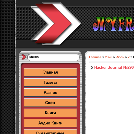
Меню
Главная
»
2026
»
Июль
»
2
» 
Hacker Journal №290
Главная
Газеты
Разное
Софт
Книги
Аудио Книги
Гуманитарные