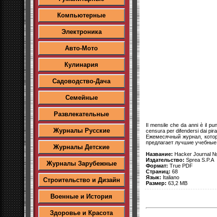
Компьютерные
Электроника
Авто-Мото
Кулинария
Садоводство-Дача
Семейные
Развлекательные
Il mensile che da anni è il pu
Журналы Русские
censura per difendersi dai pirat
Ежемесячный журнал, котор
предлагает лучшие учебные 
Журналы Детские
Название:
Hacker Journal №
Издательство:
Sprea S.P.A
Журналы Зарубежные
Формат:
True PDF
Страниц:
68
Язык:
Italiano
Строительство и Дизайн
Размер:
63,2 MB
Военные и История
Здоровье и Красота