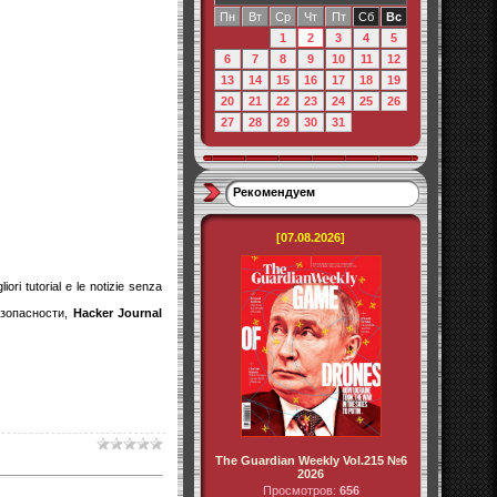
Пн
Вт
Ср
Чт
Пт
Сб
Вс
1
2
3
4
5
6
7
8
9
10
11
12
13
14
15
16
17
18
19
20
21
22
23
24
25
26
27
28
29
30
31
Рекомендуем
[07.08.2026]
liori tutorial e le notizie senza
езопасности,
Hacker Journal
The Guardian Weekly Vol.215 №6
2026
Просмотров:
656