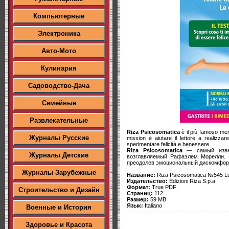
Компьютерные
Электроника
Авто-Мото
Кулинария
Садоводство-Дача
Семейные
Развлекательные
Riza Psicosomatica
è il più famoso mens
Журналы Русские
mission è aiutare il lettore a realizza
sperimentare felicità e benessere.
Riza Psicosomatica
— самый извест
Журналы Детские
возглавляемый Рафаэлем Морелли. 
преодолев эмоциональный дискомфорт
Журналы Зарубежные
Название:
Riza Psicosomatica №545 Lu
Издательство:
Edizioni Riza S.p.a.
Формат:
True PDF
Строительство и Дизайн
Страниц:
112
Размер:
59 MB
Язык:
Italiano
Военные и История
Здоровье и Красота