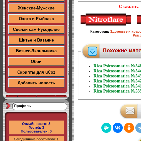
Скачать:
Женские-Мужские
Охота и Рыбалка
Сделай сам-Рукоделие
Категория
:
Здоровье и крас
Psic
Шитье и Вязание
Бизнес-Экономиика
Обои
Riza Psicosomatica №54
Riza Psicosomatica №54
Скрипты для uCoz
Riza Psicosomatica №54
Riza Psicosomatica №54
Добавить новость
Riza Psicosomatica №54
Riza Psicosomatica №53
Профиль
Онлайн всего:
3
Гостей:
3
Пользователей:
0
Сегодняшние посетители:
1