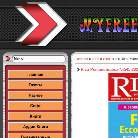
Меню
Главная
»
2026
»
Июль
»
2
» Riza Psico
Riza Psicosomatica №545 20
Главная
Газеты
Разное
Софт
Книги
Аудио Книги
Гуманитарные