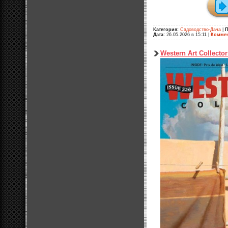
Категория:
Садоводство-Дача
|
П
Дата:
26.05.2026 в 15:11
|
Коммен
Western Art Collecto