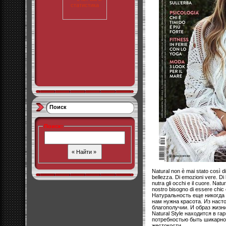
Поиск
Поиск
:
Natural non è mai stato così 
bellezza. Di emozioni vere. Di 
nutra gli occhi e il cuore. Natu
nostro bisogno di essere chic 
Натуральность еще никогда 
нам нужна красота. Из нас
благополучии. И образ жизни
Natural Style находится в г
потребностью быть шикарной
жестокости.