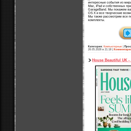
интересные события из мир
Mac, iPad и собственных прил
GarageBand. Мы покажем ва
OS X и все творческие возм
Мы также рассмотрим все п
комплекты.
Категория:
Компьютерные
|
Прос
26.05.2026 в 21:18
|
Комментари
House Beautiful UK - 