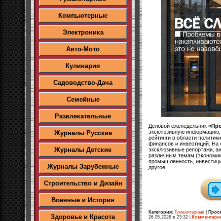
Компьютерные
Электроника
Авто-Мото
Кулинария
Садоводство-Дача
Семейные
Развлекательные
Деловой еженедельник
«Пр
эксклюзивную информацию, 
Журналы Русские
рейтинги в области политики
финансов и инвестиций. На 
Журналы Детские
эксклюзивные репортажи, ан
различным темам (экономика
промышленность, инвестици
Журналы Зарубежные
другое.
Строительство и Дизайн
Военные и История
Категория:
Гуманитарные
|
Прос
Здоровье и Красота
26.05.2026 в 23:32
|
Комментари