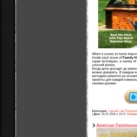
When it comes to home improv
Inside each issue of
Family 
repair techniques, a variety of
yourself photos.
Когда дело доходит до ремо
можно доверять. В каждом 
методики ремонта на основе
проекты для каждой комнат
своими руками.
Категория:
Сделай сам-Рукодел
|
Дата:
26.05.2026 в 16:07
|
Комме
American Farmhouse 