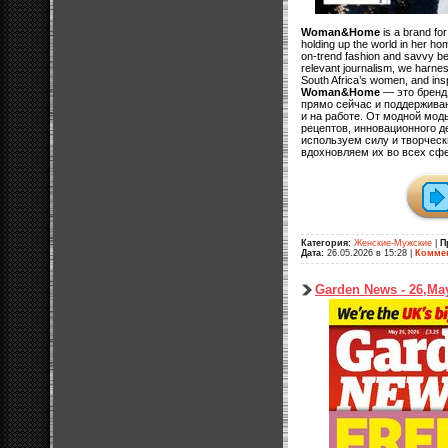
Woman&Home
is a brand for
holding up the world in her h
on-trend fashion and savvy be
relevant journalism, we harne
South Africa’s women, and inspir
Woman&Home
— это бренд
прямо сейчас и поддержива
и на работе. От модной мо
рецептов, инновационного д
используем силу и творчес
вдохновляем их во всех сфе
Категория:
Женские-Мужские
|
П
Дата:
26.05.2026 в 15:28
|
Коммен
Garden News - 26,Ma