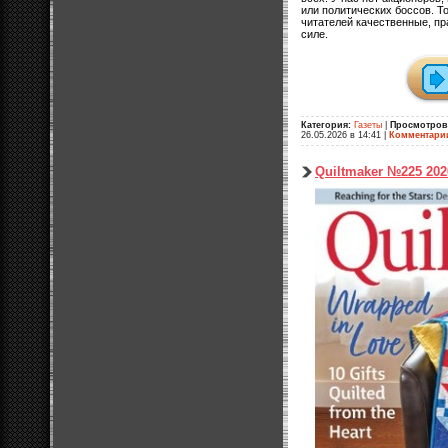
или политических боссов. Т
читателей качественные, пр
силе.
Категория:
Газеты
|
Просмотров
26.05.2026 в 14:41
|
Комментари
Quiltmaker №225 20