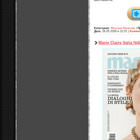
Категория:
Женские-Мужские
|
П
Дата:
26.05.2026 в 22:51
|
Коммен
Marie Claire Italia №