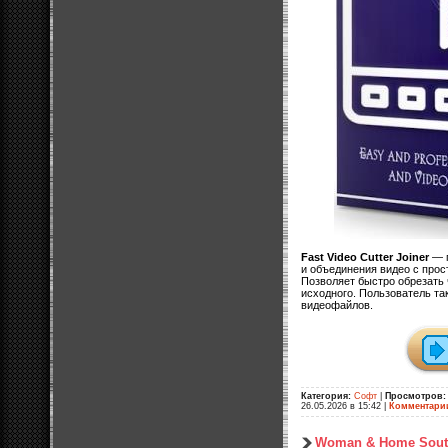
Fast Video Cutter Joiner
— п
и объединения видео с про
Позволяет быстро обрезать 
исходного. Пользователь та
видеофайлов.
Категория:
Софт
|
Просмотров:
26.05.2026 в 15:42
|
Комментари
Woman & Home South 