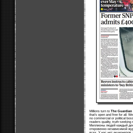
Millions turn to
The Guardian
that’s open and free for all. 
no commercial or political bos
readers quality, truth-seeking 
Миллионы людей каждый де
откровенно независимой жур
всех. У нас нет акционеров