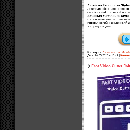
American Farmhouse Style
i
American décor and architectu
country estate or suburban h
American Farmhouse Style
гостеприимного американско
исторический фермерский д
загородный дом.
Категория:
Строительство-Дизай
Дата:
26.05.2026 в 15:47
|
Коммен
Fast Video Cutter Joi