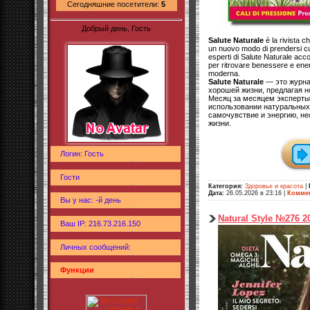
Сегодняшние посетители:
5
Добрый день, Гость
Salute Naturale
è la rivista c
un nuovo modo di prendersi cur
esperti di Salute Naturale accom
per ritrovare benessere e energi
moderna.
Salute Naturale
— это журнал
хорошей жизни, предлагая н
Месяц за месяцем эксперты 
использовании натуральных
самочувствие и энергию, н
жизни.
Логин: Гость
Гости
Категория:
Здоровье и красота
|
Дата:
26.05.2026 в 23:16
|
Коммен
Вы у нас: -й день
Natural Style №276 2
Ваш IP: 216.73.216.150
Личных сообщений:
Функции