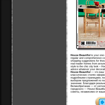
House Beautiful
is your one-
regular and comprehensive co
shopping suggestions for those
real reader homes from around
style to the chic city look – H
advice whatever your decorati
House Beautiful
— это ваш 
классических стилях оформ
подробными страницами, п
выбором предложений по по
значение. Благодаря реаль
Великобритании — от уютног
городского — House Beautifu
советы, независимо от ваш