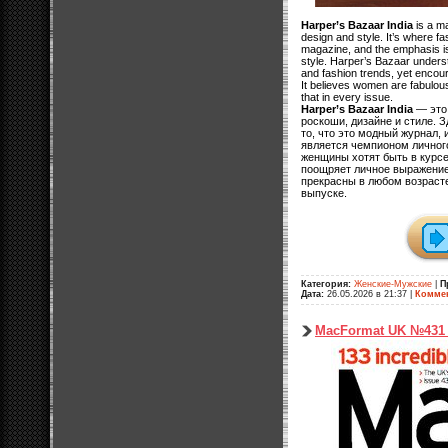
Harper’s Bazaar India
is a ma
design and style. It’s where fa
magazine, and the emphasis is 
style. Harper’s Bazaar unders
and fashion trends, yet encour
It believes women are fabulous
that in every issue.
Harper’s Bazaar India
— это 
роскоши, дизайне и стиле. 
то, что это модный журнал, 
является чемпионом личного 
женщины хотят быть в курсе
поощряет личное выражение 
прекрасны в любом возрасте
выпуске.
Категория:
Женские-Мужские
|
П
Дата:
26.05.2026 в 21:37
|
Коммен
MacFormat UK №431 