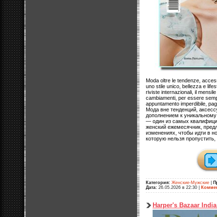
Moda oltre le tendenze, acce
uno stile unico, bellezza e lifes
riviste internazionali, il mensil
cambiamenti, per essere sempr
appuntamento imperdibile, pag
Мода вне тенденций, аксес
дополнением к уникальному 
— один из самых квалифиц
женский ежемесячник, пред
изменениях, чтобы идти в но
которую нельзя пропустить,
Категория:
Женские-Мужские
|
П
Дата:
26.05.2026 в 22:30
|
Коммен
Harper's Bazaar Indi