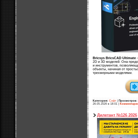
Bricsys BricsCAD Ultimate
—
2D и 3D моделей. Она пред
и инструментов, позволяющ
объекты, начиная от прост
трехмерными моделями.
Категория:
Софт
|
Просмотров:
26.05.2026 в 18:01
|
Комментари
Дилетант №126 2026