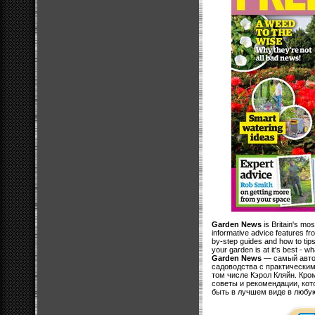
Garden News
is Britain's mos
informative advice features fro
by-step guides and how to tips
your garden is at it's best - w
Garden News
— самый автор
садоводства с практически
том числе Кэрол Кляйн. Кром
советы и рекомендации, кот
быть в лучшем виде в любую