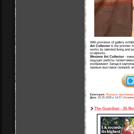
With previews of gallery exhi
Art Collector
is the premier m
works by talented living and p
sculptures.
Western Art Collector
- еже
ищущих работы талантливых
изображают Запад в картина
превью выставок галерей, м
Категория:
Журналы зарубежные
Дата:
26.05.2026 в 14:57
|
Коммен
The Guardian - 26,Ma