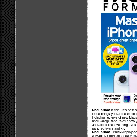
MacFormat
is the UK’s best 
issue brings you all the excit
including reviews of new Macs
and GarageBand. We’ll show 
and all the creative things you 
party software and kit.
MacFormat
- самый продава
домашних пользователей Ma