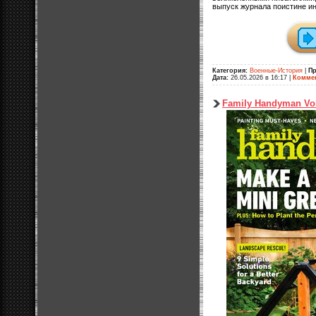
выпуск журнала поистине ин
Категория:
Военные-История
|
П
Дата:
26.05.2026 в 16:17
|
Коммен
Family Handyman Vo