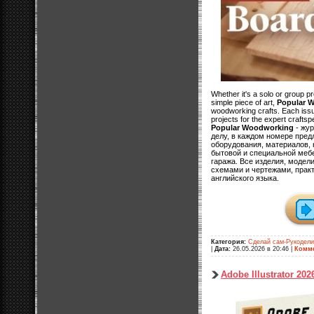
Whether it's a solo or group 
simple piece of art,
Popular 
woodworking crafts. Each iss
projects for the expert crafts
Popular Woodworking
- жу
делу, в каждом номере пред
оборудования, материалов, 
бытовой и специальной мебе
гаража. Все изделия, модел
схемами и чертежами, прак
английского языка.
Категория:
Сделай сам-Рукодел
|
Дата:
26.05.2026 в 20:46
|
Комме
Adobe Illustrator 202