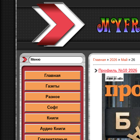
Меню
Главная
»
2026
»
Май
»
26
Профиль №10 2026
Главная
Газеты
Разное
Софт
Книги
Аудио Книги
Гуманитарные