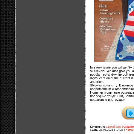
In every issue you will get 9+ b
skill levels. We also give you 
popular red-and-white quilt tr
digital version of the current i
and tricks.
Журнал по квилту. В номер
современных и классически
Новички и опытные рукодел
последние тенденции, новин
пошаговые инструкции.
Категория:
Сделай сам-Рукодел
|
Дата:
26.05.2026 в 14:25
|
Комме