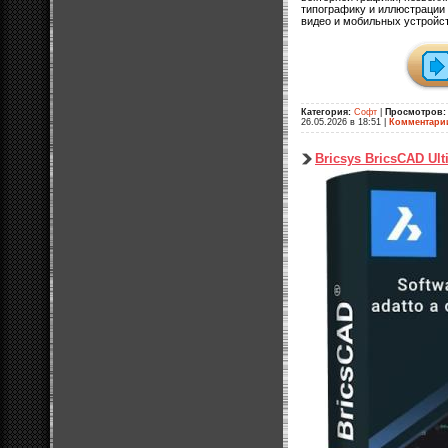
типографику и иллюстрации 
видео и мобильных устройст
Категория:
Софт
|
Просмотров:
26.05.2026 в 18:51
|
Комментари
Bricsys BricsCAD Ult