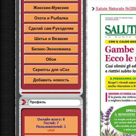
Женские-Мужские
Salute Naturale №326
Охота и Рыбалка
Сделай сам-Рукоделие
Шитье и Вязание
Бизнес-Экономиика
Обои
Скрипты для uCoz
Добавить новость
Профиль
Онлайн всего:
8
Гостей:
7
Пользователей:
1
v4sil