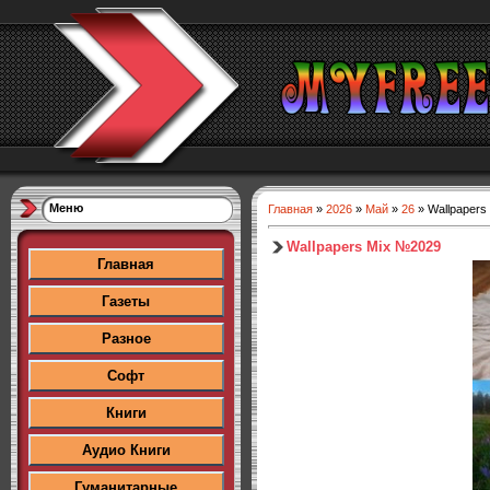
Меню
Главная
»
2026
»
Май
»
26
» Wallpapers
Wallpapers Mix №2029
Главная
Газеты
Разное
Софт
Книги
Аудио Книги
Гуманитарные