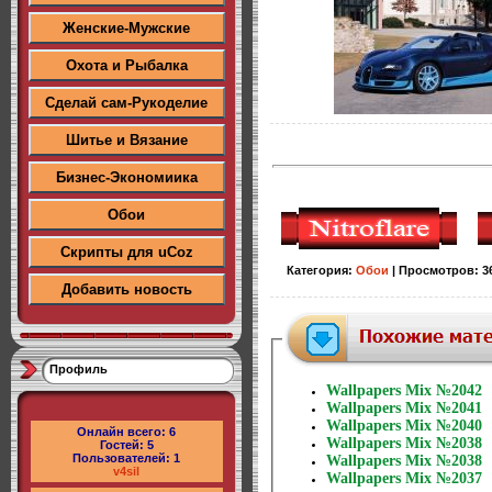
Женские-Мужские
Охота и Рыбалка
Сделай сам-Рукоделие
Шитье и Вязание
Бизнес-Экономиика
Обои
Скрипты для uCoz
Категория
:
Обои
|
Просмотров
:
3
Добавить новость
Профиль
Wallpapers Mix №2042
Wallpapers Mix №2041
Wallpapers Mix №2040
Онлайн всего:
6
Wallpapers Mix №2038
Гостей:
5
Пользователей:
1
Wallpapers Mix №2038
v4sil
Wallpapers Mix №2037