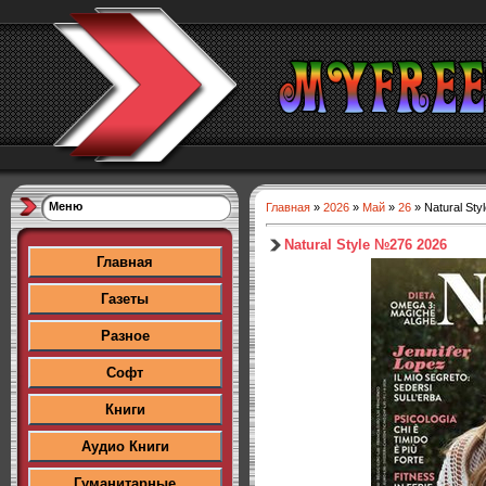
Меню
Главная
»
2026
»
Май
»
26
» Natural St
Natural Style №276 2026
Главная
Газеты
Разное
Софт
Книги
Аудио Книги
Гуманитарные