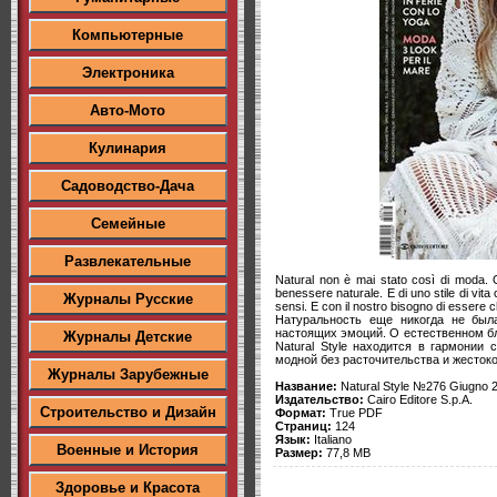
Компьютерные
Электроника
Авто-Мото
Кулинария
Садоводство-Дача
Семейные
Развлекательные
Natural non è mai stato così di moda. 
benessere naturale. E di uno stile di vita 
Журналы Русские
sensi. E con il nostro bisogno di essere 
Натуральность еще никогда не была
настоящих эмоций. О естественном бла
Журналы Детские
Natural Style находится в гармонии
модной без расточительства и жестоко
Журналы Зарубежные
Название:
Natural Style №276 Giugno 
Издательство:
Cairo Editore S.p.A.
Строительство и Дизайн
Формат:
True PDF
Страниц:
124
Язык:
Italiano
Военные и История
Размер:
77,8 MB
Здоровье и Красота