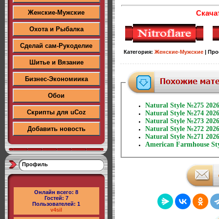
Скача
Женские-Мужские
Охота и Рыбалка
Сделай сам-Рукоделие
Категория
:
Женские-Мужские
|
Про
Шитье и Вязание
Бизнес-Экономиика
Обои
Natural Style №275 202
Скрипты для uCoz
Natural Style №274 202
Natural Style №273 202
Добавить новость
Natural Style №272 202
Natural Style №271 202
American Farmhouse Sty
Профиль
Онлайн всего:
8
Гостей:
7
Пользователей:
1
v4sil