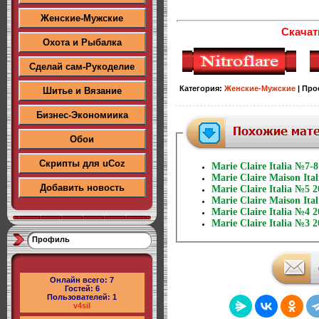
Женские-Мужские
Скачат
Охота и Рыбалка
Сделай сам-Рукоделие
Категория
:
Женские-Мужские
|
Про
Шитье и Вязание
Бизнес-Экономиика
Обои
Скрипты для uCoz
Marie Claire Italia №7-8
Marie Claire Maison Ita
Добавить новость
Marie Claire Italia №5 
Marie Claire Maison Ita
Marie Claire Italia №4 
Marie Claire Italia №3 
Профиль
Онлайн всего:
7
Гостей:
6
Пользователей:
1
v4sil