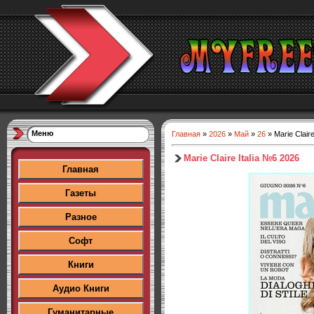
Меню
Главная
»
2026
»
Май
»
26
» Marie Clair
Marie Claire Italia №6 2026
Главная
Газеты
Разное
Софт
Книги
Аудио Книги
Гуманитарные