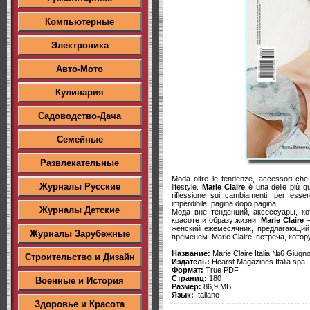
Компьютерные
Электроника
Авто-Мото
Кулинария
Садоводство-Дача
Семейные
Развлекательные
Moda oltre le tendenze, accessori che
Журналы Русские
lifestyle.
Marie Claire
è una delle più qua
riflessione sui cambiamenti, per ess
imperdibile, pagina dopo pagina.
Журналы Детские
Мода вне тенденций, аксессуары, к
красоте и образу жизни.
Marie Claire
—
женский ежемесячник, предлагающий
Журналы Зарубежные
временем. Marie Claire, встреча, кото
Название:
Marie Claire Italia №6 Giugn
Строительство и Дизайн
Издатель:
Hearst Magazines Italia spa
Формат:
True PDF
Страниц:
180
Военные и История
Размер:
86,9 MB
Язык:
Italiano
Здоровье и Красота