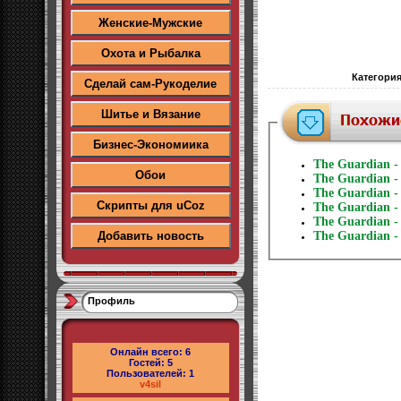
Женские-Мужские
Охота и Рыбалка
Категори
Сделай сам-Рукоделие
Шитье и Вязание
Бизнес-Экономиика
The Guardian -
Обои
The Guardian -
The Guardian -
Скрипты для uCoz
The Guardian -
The Guardian -
Добавить новость
The Guardian -
Профиль
Онлайн всего:
6
Гостей:
5
Пользователей:
1
v4sil