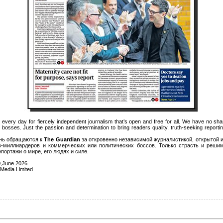
n
every day for fiercely independent journalism that’s open and free for all. We have no shar
 bosses. Just the passion and determination to bring readers quality, truth-seeking reportin
нь обращаются к
The Guardian
за откровенно независимой журналистикой, открытой и
в-миллиардеров и коммерческих или политических боссов. Только страсть и реши
портажи о мире, его людях и силе.
0,June 2026
Media Limited