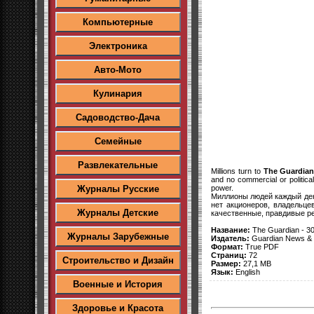
Компьютерные
Электроника
Авто-Мото
Кулинария
Садоводство-Дача
Семейные
Развлекательные
Millions turn to
The Guardia
and no commercial or political
power.
Журналы Русские
Миллионы людей каждый де
нет акционеров, владельце
Журналы Детские
качественные, правдивые ре
Название:
The Guardian - 3
Журналы Зарубежные
Издатель:
Guardian News & 
Формат:
True PDF
Страниц:
72
Строительство и Дизайн
Размер:
27,1 MB
Язык:
English
Военные и История
Здоровье и Красота