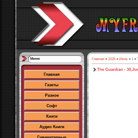
Меню
Главная
»
2026
»
Июль
»
1
» 
The Guardian - 30,Ju
Главная
Газеты
Разное
Софт
Книги
Аудио Книги
Гуманитарные