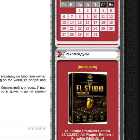
Пн
Вт
Ср
Чт
Пт
Сб
Вс
1
2
3
4
5
6
7
8
9
10
11
12
13
14
15
16
17
18
19
20
21
22
23
24
25
26
27
28
29
30
31
Рекомендуем
[04.08.2026]
eholders, no billionaire owner
g on the world, its people and
 бесплатной для всех. У нас
мость донести до читателей
FL Studio Producer Edition
26.1.3.5570 All Plugins Edition +
Portable [Multi/Eng]