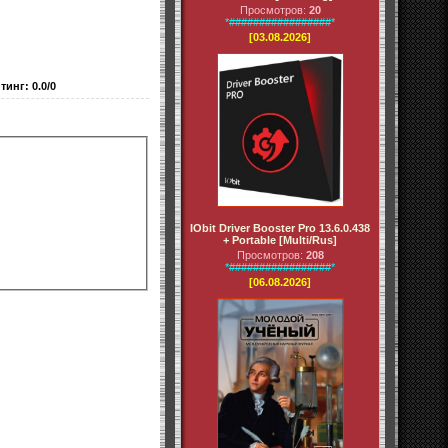
Просмотров:
20
*#################*
[03.08.2026]
тинг
:
0.0
/
0
IObit Driver Booster Pro 13.6.0.438
+ Portable [Multi/Rus]
Просмотров:
208
*#################*
[06.08.2026]