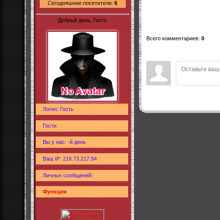
Сегодняшние посетители:
6
Добрый день, Гость
Всего комментариев
:
0
Логин: Гость
Гости
Вы у нас: -й день
Ваш IP: 216.73.217.94
Личных сообщений:
Функции