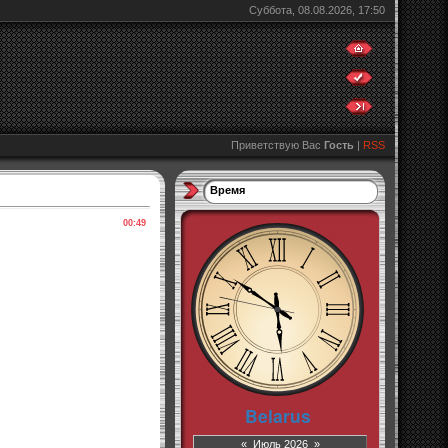
Суббота, 08.08.2026, 17:50
Приветствую Вас
Гость
|
RSS
Время
00:49
«
Июль 2026
»