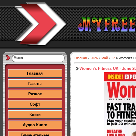
Меню
Главная
»
2026
»
Май
»
22
» Women's Fi
Women's Fitness UK - June 2
Главная
Газеты
Разное
Софт
Книги
Аудио Книги
Гуманитарные