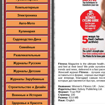
Компьютерные
Электроника
Авто-Мото
Кулинария
Садоводство-Дача
Семейные
Развлекательные
Журналы Русские
Fitness
Magazine is the ultimate health 
and feel at their best! We pride ourselv
trends and news, delivered in a fast pace
Журналы Детские
Женский журнал
Fitness
- лучшее изд
оставаться в форме, хорошо выглядеть
шаг впереди, благодаря самым посл
Журналы Зарубежные
которые доставляются быстро, оптими
Название:
Women's Fitness UK - June 
Строительство и Дизайн
Издательство:
Kelsey Publishing Ltd.
Формат:
True PDF
Страниц:
100
Военные и История
Размер:
63,6 MB
Язык:
English
Здоровье и Красота