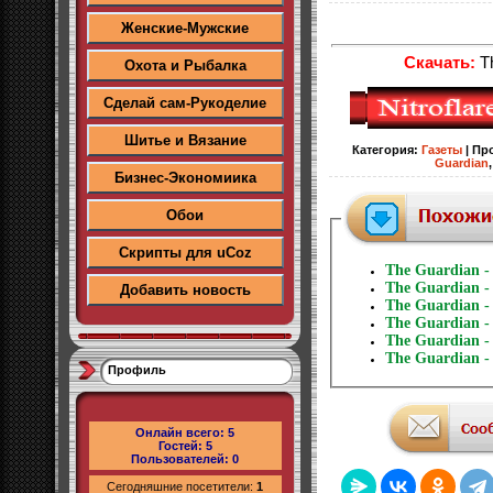
Женские-Мужские
Скачать:
Th
Охота и Рыбалка
Сделай сам-Рукоделие
Шитье и Вязание
Категория
:
Газеты
|
Пр
Guardian
Бизнес-Экономиика
Обои
Скрипты для uCoz
The Guardian - 
The Guardian - 
Добавить новость
The Guardian - 
The Guardian - 
The Guardian - 
The Guardian - 
Профиль
Онлайн всего:
5
Гостей:
5
Пользователей:
0
Сегодняшние посетители:
1