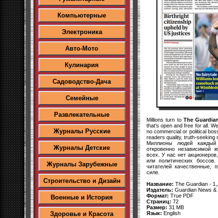
Компьютерные
Электроника
Авто-Мото
Кулинария
Садоводство-Дача
Семейные
Развлекательные
Millions turn to
The Guardia
that’s open and free for all. 
Журналы Русские
no commercial or political bos
readers quality, truth-seeking 
Миллионы людей кажды
Журналы Детские
откровенно независимой ж
всех. У нас нет акционеро
или политических боссов.
Журналы Зарубежные
читателей качественные, 
силе.
Строительство и Дизайн
Название:
The Guardian - 1,
Издатель:
Guardian News & 
Формат:
True PDF
Военные и История
Страниц:
72
Размер:
31 MB
Язык:
English
Здоровье и Красота