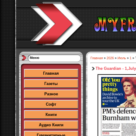
Меню
Главная
»
2026
»
Июль
»
1
» 
The Guardian - 1,Jul
Главная
Газеты
Разное
Софт
Книги
Аудио Книги
Гуманитарные