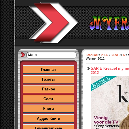
Меню
Главная
»
2026
»
Июль
»
6
» S
Wenner 2012
SARIE Kreatief my in
Главная
2012
Газеты
Разное
Софт
Книги
Аудио Книги
Гуманитарные