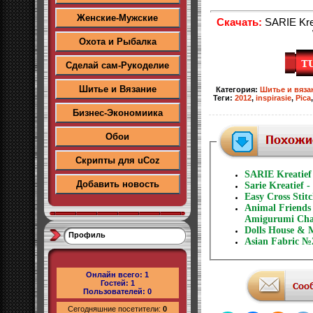
Женские-Мужские
Скачать:
SARIE Krea
Охота и Рыбалка
Сделай сам-Рукоделие
Шитье и Вязание
Категория
:
Шитье и вяза
Теги
:
2012
,
inspirasie
,
Pica
Бизнес-Экономиика
Обои
Скрипты для uCoz
SARIE Kreatief
Добавить новость
Sarie Kreatief 
Easy Cross Stit
Animal Friends 
Amigurumi Cha
Dolls House & 
Профиль
Asian Fabric №
Онлайн всего:
1
Гостей:
1
Пользователей:
0
Сегодняшние посетители:
0