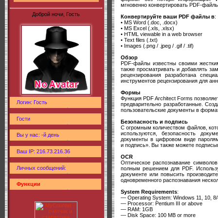
мгновенно конвертировать PDF-файлы
Доброй ночи, Гость
Конвертируйте ваши PDF файлы в
:
• MS Word (.doc, .docx)
• MS Excel (.xls, .xlsx)
• HTML viewable in a web browser
• Text files (.txt)
• Images (.png / .jpeg / .gif / .tif)
Обзор
PDF-файлы известны своими жестким
также просматривать и добавлять за
рецензирования разработана спец
инструментов рецензирования для ан
Формы
Функция PDF Architect Forms позволя
Логин: Гость
предварительно разработанные. Созд
пользовательские документы в форма
Гости
Безопасность и подпись
С огромным количеством файлов, кот
используются, безопасность докум
Вы у нас: -й день
документы в цифровом виде пароля
и подпись». Вы также можете подписы
Ваш IP: 216.73.216.36
OCR
Оптическое распознавание символов
Личных сообщений:
полным решением для PDF. Использу
документе или повысить производите
одновременного распознавания неско
Функции
System Requirements
:
— Operating System: Windows 11, 10, 8/8.
— Processor: Pentium III or above
— RAM: 1GB
— Disk Space: 100 MB or more