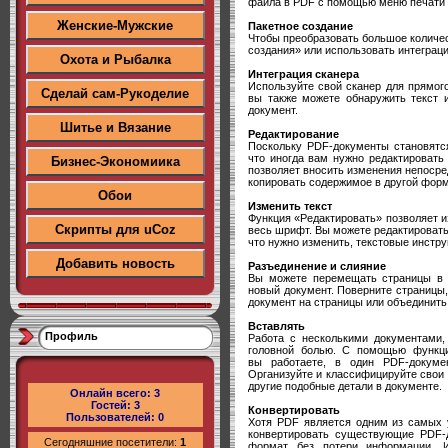
файла в PDF с помощью меню печати 
Женские-Мужские
Пакетное создание
Чтобы преобразовать большое количе
создания» или использовать интеграц
Охота и Рыбалка
Интеграция сканера
Используйте свой сканер для прямог
Сделай сам-Рукоделие
вы также можете обнаружить текст 
документ.
Шитье и Вязание
Редактирование
Поскольку PDF-документы становятс
что иногда вам нужно редактировать
Бизнес-Экономиика
позволяет вносить изменения непосре
копировать содержимое в другой форм
Обои
Изменить текст
Функция «Редактировать» позволяет и
Скрипты для uCoz
весь шрифт. Вы можете редактировать т
что нужно изменить, текстовые инстру
Добавить новость
Разъединение и слияние
Вы можете перемещать страницы в д
новый документ. Поверните страницы,
документ на страницы или объединить
Вставлять
Профиль
Работа с несколькими документами
головной болью. С помощью функц
вы работаете, в один PDF-докуме
Организуйте и классифицируйте свои
другие подобные детали в документе.
Онлайн всего:
3
Гостей:
3
Конвертировать
Пользователей:
0
Хотя PDF является одним из самых 
конвертировать существующие PDF-
Сегодняшние посетители:
1
формат без потери информации. 