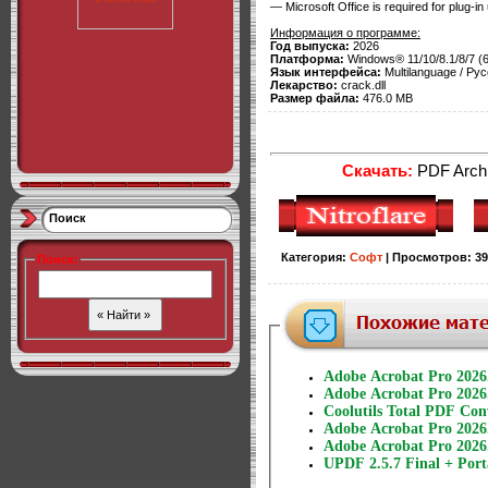
— Microsoft Office is required for plug-i
Информация о программе:
Год выпуска:
2026
Платформа:
Windows® 11/10/8.1/8/7 (64
Язык интерфейса:
Multilanguage / Рус
Лекарство:
crack.dll
Размер файла:
476.0 MB
Скачать:
PDF Archi
Поиск
Категория
:
Софт
|
Просмотров
:
39
Поиск
:
Adobe Acrobat Pro 2026.
Adobe Acrobat Pro 2026
Coolutils Total PDF Conv
Adobe Acrobat Pro 2026.
Adobe Acrobat Pro 2026
UPDF 2.5.7 Final + Port