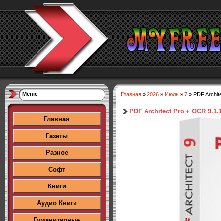
Меню
Главная
»
2026
»
Июль
»
7
» PDF Archite
PDF Architect Pro + OCR 9.1.1
Главная
Газеты
Разное
Софт
Книги
Аудио Книги
Гуманитарные