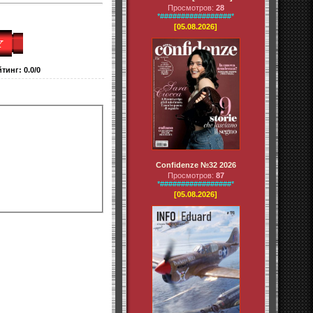
Просмотров:
28
*#################*
[05.08.2026]
йтинг
:
0.0
/
0
Confidenze №32 2026
Просмотров:
87
*#################*
[05.08.2026]