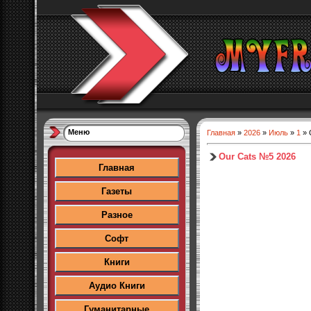
Меню
Главная
»
2026
»
Июль
»
1
» 
Our Cats №5 2026
Главная
Газеты
Разное
Софт
Книги
Аудио Книги
Гуманитарные