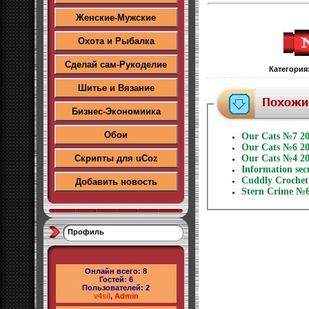
Женские-Мужские
Охота и Рыбалка
Сделай сам-Рукоделие
Категория
Шитье и Вязание
Бизнес-Экономиика
Обои
Our Cats №7 2
Our Cats №6 2
Скрипты для uCoz
Our Cats №4 2
Information se
Cuddly Crochet 
Добавить новость
Stern Crime №6
Профиль
Онлайн всего:
8
Гостей:
6
Пользователей:
2
v4sil
,
Admin