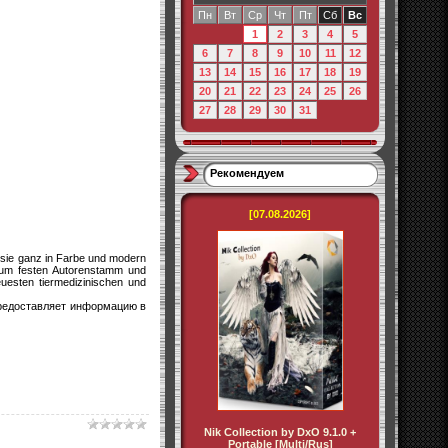
Пн
Вт
Ср
Чт
Пт
Сб
Вс
1
2
3
4
5
6
7
8
9
10
11
12
13
14
15
16
17
18
19
20
21
22
23
24
25
26
27
28
29
30
31
Рекомендуем
[07.08.2026]
t sie ganz in Farbe und modern
zum festen Autorenstamm und
uesten tiermedizinischen und
предоставляет информацию в
Nik Collection by DxO 9.1.0 +
Portable [Multi/Rus]