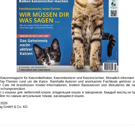
 Katzenmagazin für Katzenliebhaber, Katzenbesitzer und Katzenzüchter. Monatlich informier
en Top-Themen rund um die Katze. Namhafte Autoren und anerkannte Fachleute gehören 
 Cats mit brandneuen Insider-Informationen, breitem Basiswissen und diskutieren die ne
orschungsansätze.
 о кошках для любителей кошек, владельцев кошек и заводчиков. Каждый месяц он 
айне по самым актуальным темам, касающимся кошек.
 2026
lag GmbH & Co. KG