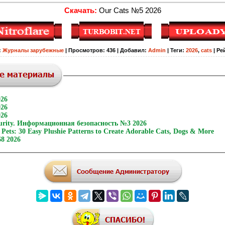
Скачать:
Our Cats №5 2026
:
Журналы зарубежные
|
Просмотров
:
436
|
Добавил
:
Admin
|
Теги
:
2026
,
cats
|
Ре
026
026
026
curity. Информационная безопасность №3 2026
Pets: 30 Easy Plushie Patterns to Create Adorable Cats, Dogs & More
8 2026