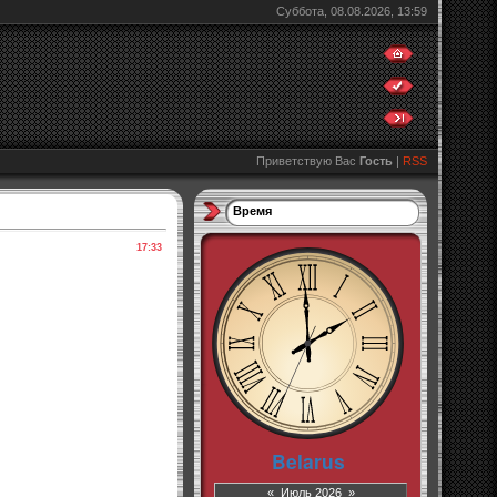
Суббота, 08.08.2026, 13:59
Приветствую Вас
Гость
|
RSS
Время
17:33
«
Июль 2026
»