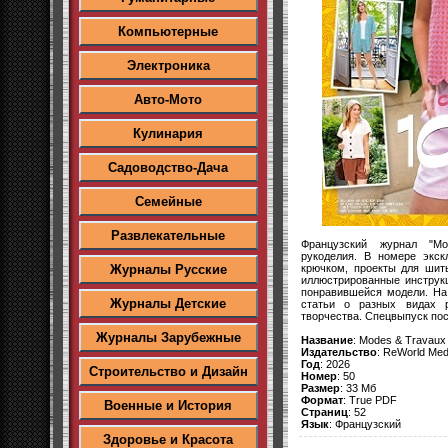
Компьютерные
Электроника
Авто-Мото
Кулинария
Садоводство-Дача
Семейные
Развлекательные
Французский журнал "M
рукоделия. В номере экс
крючком, проекты для шит
Журналы Русские
иллюстрированные инструк
понравившейся модели. На
Журналы Детские
статьи о разных видах 
творчества. Спецвыпуск по
Журналы Зарубежные
Название
: Modes & Travaux
Издательство
: ReWorld Med
Год
: 2026
Строительство и Дизайн
Номер
: 50
Размер
: 33 Мб
Формат
: True PDF
Военные и История
Страниц
: 52
Язык
: Французский
Здоровье и Красота