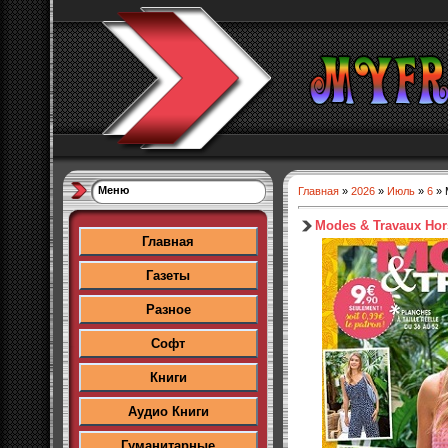
Меню
Главная
»
2026
»
Июль
»
6
» 
Modes & Travaux Hor
Главная
Газеты
Разное
Софт
Книги
Аудио Книги
Гуманитарные