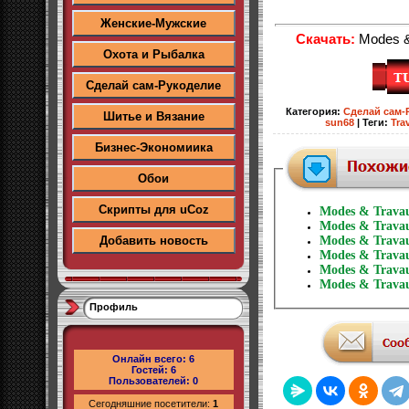
Женские-Мужские
Скачать:
Modes &
Охота и Рыбалка
Сделай сам-Рукоделие
Категория
:
Сделай сам-
Шитье и Вязание
sun68
|
Теги
:
Tra
Бизнес-Экономиика
Обои
Скрипты для uCoz
Modes & Trava
Modes & Trava
Добавить новость
Modes & Trava
Modes & Trava
Modes & Trava
Modes & Trava
Профиль
Онлайн всего:
6
Гостей:
6
Пользователей:
0
Сегодняшние посетители:
1