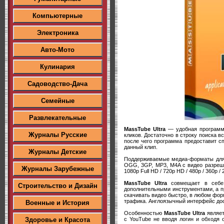
Компьютерные
Электроника
Авто-Мото
Кулинария
Садоводство-Дача
Семейные
Развлекательные
MassTube Ultra
— удобная программа
Журналы Русские
кликов. Достаточно в строку поиска в
после чего программа предоставит с
данный клип.
Журналы Детские
Поддерживаемые медиа-форматы для 
OGG, 3GP, MP3, M4A с видео разрешен
Журналы Зарубежные
1080p Full HD / 720p HD / 480p / 360p / 
MassTube Ultra
совмещает в себе 
Строительство и Дизайн
дополнительными инструментами, а п
скачивать видео быстро, в любом фор
трафика. Англоязычный интерфейс дос
Военные и История
Особенностью
MassTube Ultra
являет
с YouTube не вводя логин и обходя 
Здоровье и Красота