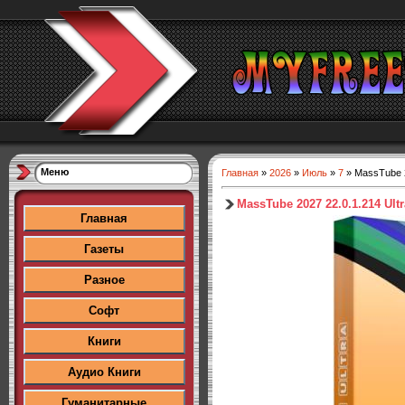
Меню
Главная
»
2026
»
Июль
»
7
» MassTube 20
MassTube 2027 22.0.1.214 Ultr
Главная
Газеты
Разное
Софт
Книги
Аудио Книги
Гуманитарные