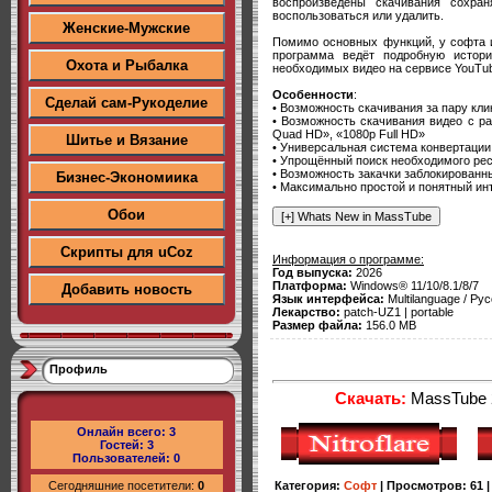
воспроизведены скачивания сохра
воспользоваться или удалить.
Женские-Мужские
Помимо основных функций, у софта 
программа ведёт подробную истор
Охота и Рыбалка
необходимых видео на сервисе YouTu
Особенности
:
Сделай сам-Рукоделие
• Возможность скачивания за пару кл
• Возможность скачивания видео с ра
Quad HD», «1080p Full HD»
Шитье и Вязание
• Универсальная система конвертаци
• Упрощённый поиск необходимого ре
• Возможность закачки заблокирован
Бизнес-Экономиика
• Максимально простой и понятный и
Обои
Скрипты для uCoz
Информация о программе:
Год выпуска:
2026
Платформа:
Windows® 11/10/8.1/8/7
Добавить новость
Язык интерфейса:
Multilanguage / Рус
Лекарство:
patch-UZ1 | portable
Размер файла:
156.0 MB
Профиль
Скачать:
MassTube 20
Онлайн всего:
3
Гостей:
3
Пользователей:
0
Сегодняшние посетители:
0
Категория
:
Софт
|
Просмотров
:
61