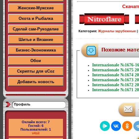
Скачат
Женские-Мужские
Охота и Рыбалка
Сделай сам-Рукоделие
Категория
:
Журналы зарубежные
|
Шитье и Вязание
Бизнес-Экономиика
Обои
Internazionale №1676-1
Internazionale №1675 2
Скрипты для uCoz
Internazionale №1674 2
Internazionale №1673 2
Добавить новость
Internazionale №1672 2
Internazionale №1671 2
Профиль
Онлайн всего:
7
Гостей:
6
Пользователей:
1
v4sil