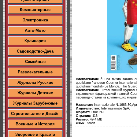
Компьютерные
Электроника
Авто-Мото
Кулинария
Садоводство-Дача
Семейные
Развлекательные
Internazionale
è una rivista italiana di
Журналы Русские
quotidiano francese Courrier international 
quotidiani mondiali (Le Monde, The Guard
Internazionale
- итальянский журнал м
Журналы Детские
вдохновлен французской газетой Courr
переводе статей из крупнейших мировых
Журналы Зарубежные
Название:
Internazionale №1663 30,Apr
Издательство:
Internazionale SpA.
Формат:
True PDF
Строительство и Дизайн
Страниц:
116
Размер:
49,4 MB
Язык:
Italian
Военные и История
Здоровье и Красота