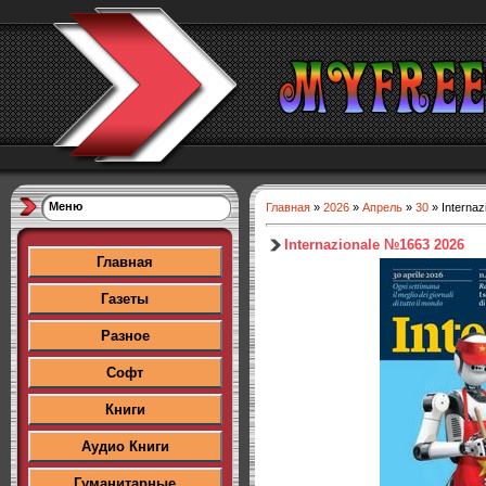
Меню
Главная
»
2026
»
Апрель
»
30
» Interna
Internazionale №1663 2026
Главная
Газеты
Разное
Софт
Книги
Аудио Книги
Гуманитарные