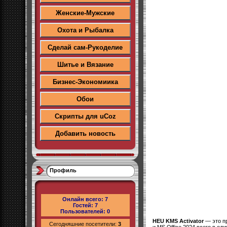
Женские-Мужские
Охота и Рыбалка
Сделай сам-Рукоделие
Шитье и Вязание
Бизнес-Экономиика
Обои
Скрипты для uCoz
Добавить новость
Профиль
Онлайн всего:
7
Гостей:
7
Пользователей:
0
HEU KMS Activator
— это пр
Сегодняшние посетители:
3
и MS Office 2024 всего в оди