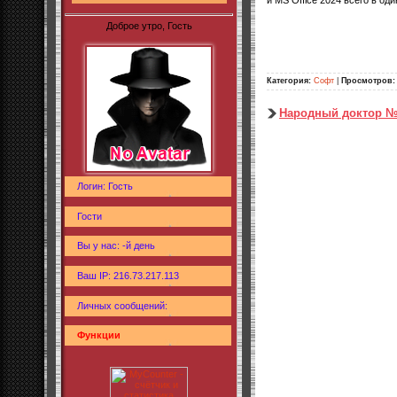
Доброе утро, Гость
Категория:
Софт
|
Просмотров:
Народный доктор №
Логин: Гость
Гости
Вы у нас: -й день
Ваш IP: 216.73.217.113
Личных сообщений:
Функции