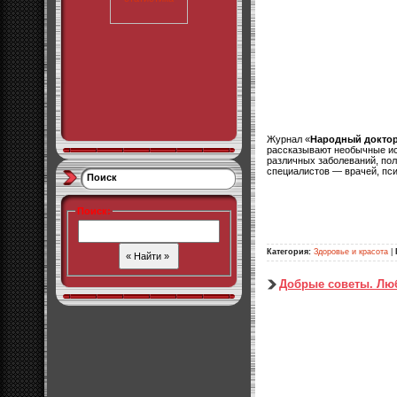
Журнал «
Народный докто
рассказывают необычные ис
различных заболеваний, по
специалистов — врачей, пси
Поиск
Поиск
:
Категория:
Здоровье и красота
|
Добрые советы. Люб