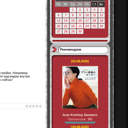
Пн
Вт
Ср
Чт
Пт
Сб
Вс
1
2
3
4
5
6
7
8
9
10
11
12
13
14
15
16
17
18
19
20
21
22
23
24
25
26
27
28
29
30
Рекомендуем
[02.08.2026]
стройки. Например,
те над видом внутри
 сейчас!
Aran Knitting Sweaters
Просмотров:
391
*#################*
[04.08.2026]