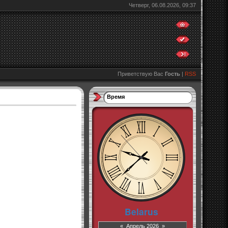
Четверг, 06.08.2026, 09:37
Приветствую Вас
Гость
|
RSS
Время
«
Апрель 2026
»