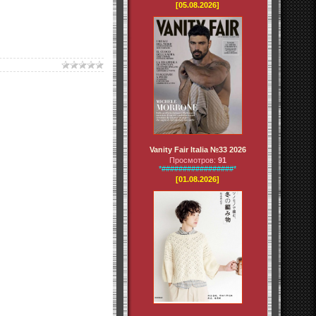
[05.08.2026]
Vanity Fair Italia №33 2026
Просмотров:
91
*#################*
[01.08.2026]