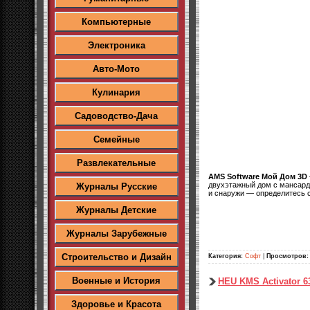
Компьютерные
Электроника
Авто-Мото
Кулинария
Садоводство-Дача
Семейные
Развлекательные
AMS Software Мой Дом 3D
двухэтажный дом с мансардо
Журналы Русские
и снаружи — определитесь 
Журналы Детские
Журналы Зарубежные
Строительство и Дизайн
Категория:
Софт
|
Просмотров:
Военные и История
HEU KMS Activator 63
Здоровье и Красота