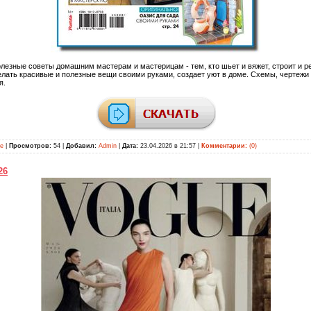
полезные советы домашним мастерам и мастерицам - тем, кто шьет и вяжет, строит и 
 делать красивые и полезные вещи своими руками, создает уют в доме. Схемы, чертежи
я.
ие
|
Просмотров:
54 |
Добавил:
Admin
|
Дата:
23.04.2026 в 21:57
|
Комментарии:
(0)
26