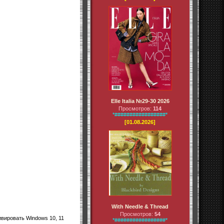
Elle Italia №29-30 2026
Просмотров:
114
*#################*
[01.08.2026]
With Needle & Thread
Просмотров:
54
ивировать Windows 10, 11
*#################*