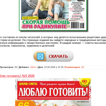
р
» составлен из писем читателей, в которых они делятся испытанными рецептами здор
тории исцеления. На страницах издания вы найдете народные и традиционные методы
лезную информацию о лекарственных растениях. В каждом номере — советы высоко
хологов, гомеопатов, травников и целителей.
Просмотров:
63 |
Добавил:
Admin
|
Дата:
23.04.2026 в 22:18
|
Комментарии:
(0)
лю готовить! №5 2026