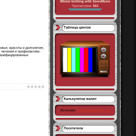
Winter knitting with SonoMono
Просмотров:
862
*#################*
Таблица цветов
овья, красоты и долголетия,
 лечения и профилактики
квалифицированных
Калькулятор валют
Источник:
ru.exchange-rates.org
Посетители