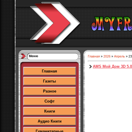
Меню
Главная
»
2026
»
Апрель
»
23
AMS Мой Дом 3D 5.0
Главная
Газеты
Разное
Софт
Книги
Аудио Книги
Гуманитарные