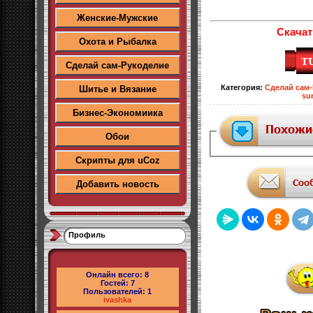
Женские-Мужские
Скачат
Охота и Рыбалка
Сделай сам-Рукоделие
Категория
:
Сделай сам
Шитье и Вязание
su
Бизнес-Экономиика
Обои
Скрипты для uCoz
Добавить новость
Профиль
Онлайн всего:
8
Гостей:
7
Пользователей:
1
ivashka