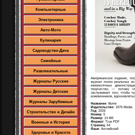
Компьютерные
Электроника
Авто-Мото
Кулинария
Садоводство-Дача
Семейные
Развлекательные
Американское издание, по
Журналы Русские
журнал полон реальных ис
ежемесячных демонстраци
творчество, — потому ч
Журналы Детские
заслуживает того, чтобы 
кожевенников, вдохновляться
Журналы Зарубежные
Название
: Illume
Издательство
: 1876 Media
Год
: 2026
Строительство и Дизайн
Номер
: 5
Размер
: 14 Мб
Формат
: True PDF
Военные и История
Страниц
: 64
Язык
: Английский
Здоровье и Красота