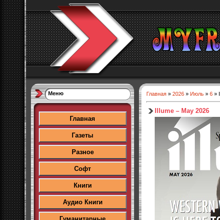
Меню
Главная
»
2026
»
Июль
»
6
» 
Illume – May 2026
Главная
Газеты
Разное
Софт
Книги
Аудио Книги
Гуманитарные