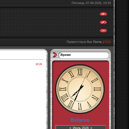
Пятница, 07.08.2026, 19:33
Приветствую Вас
Гость
|
RSS
Время
18:26
«
Июль 2026
»