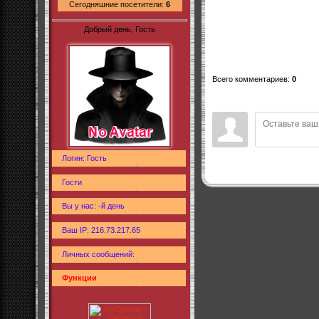
Сегодняшние посетители:
6
Добрый день, Гость
Всего комментариев
:
0
Логин: Гость
Гости
Вы у нас: -й день
Ваш IP: 216.73.217.65
Личных сообщений:
Функции