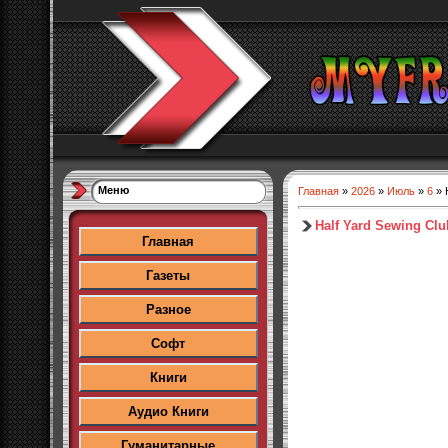
Меню
Главная
»
2026
»
Июль
»
6
» 
Half Yard Sewing Cl
Главная
Газеты
Разное
Софт
Книги
Аудио Книги
Гуманитарные