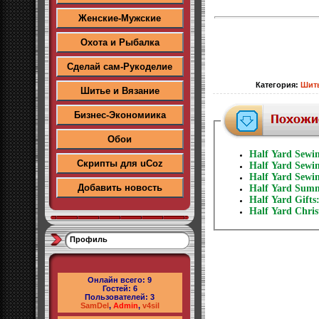
Женские-Мужские
Охота и Рыбалка
Сделай сам-Рукоделие
Категория
:
Шить
Шитье и Вязание
Бизнес-Экономиика
Обои
Half Yard Sewi
Скрипты для uCoz
Half Yard Sewi
Half Yard Sewi
Добавить новость
Half Yard Summe
Half Yard Gifts:
Half Yard Chris
Профиль
Онлайн всего:
9
Гостей:
6
Пользователей:
3
SamDel
,
Admin
,
v4sil