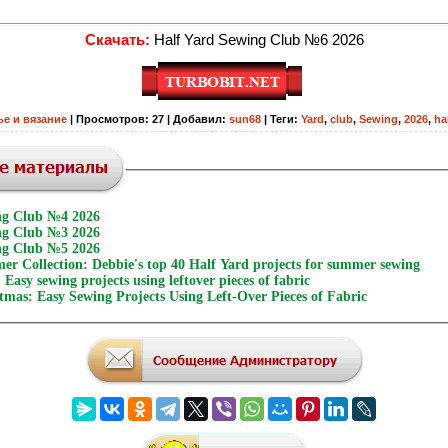
Скачать:
Half Yard Sewing Club №6 2026
е и вязание
|
Просмотров
:
27
|
Добавил
:
sun68
|
Теги
:
Yard
,
club
,
Sewing
,
2026
,
ha
ng Club №4 2026
ng Club №3 2026
ng Club №5 2026
r Collection: Debbie's top 40 Half Yard projects for summer sewing
 Easy sewing projects using leftover pieces of fabric
tmas: Easy Sewing Projects Using Left-Over Pieces of Fabric