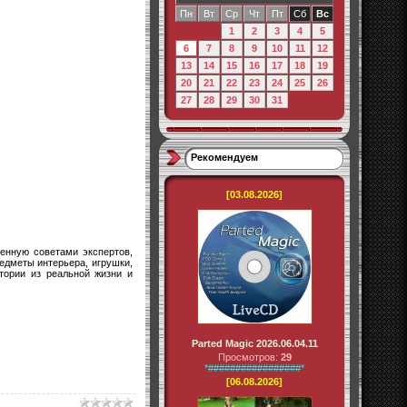
Пн
Вт
Ср
Чт
Пт
Сб
Вс
1
2
3
4
5
6
7
8
9
10
11
12
13
14
15
16
17
18
19
20
21
22
23
24
25
26
27
28
29
30
31
Рекомендуем
[03.08.2026]
ненную советами экспертов,
едметы интерьера, игрушки,
тории из реальной жизни и
Parted Magic 2026.06.04.11
Просмотров:
29
*#################*
[06.08.2026]