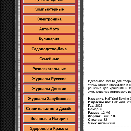
Компьютерные
Электроника
Авто-Мото
Кулинария
Садоводство-Дача
Семейные
Развлекательные
Журналы Русские
Идеальное место для творч
уникальными проектами и п
решения для хранения и м
Журналы Детские
эксклюзивные интервью с и
Журналы Зарубежные
Название
: Half Yard Sewing 
Издательство
: Half Yard Se
Год
: 2026
Строительство и Дизайн
Номер
: 6
Размер
: 12 Мб
Формат
: True PDF
Военные и История
Страниц
: 32
Язык
: Английский
Здоровье и Красота