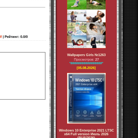
lf
|
Рейтинг
:
0.0
/
0
Wallpapers Girls №1263
Просмотров:
27
*#################*
[05.08.2026]
Windows 10 Enterprise 2021 LTSC
x64 Full version Июль 2026
(RUS/2026)