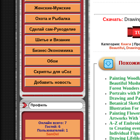
Женские-Мужские
Охота и Рыбалка
Скачать:
Drawing 
Сделай сам-Рукоделие
Шитье и Вязание
Категория
:
Книги
|
Пр
Beautiful
,
Drawing
Бизнес-Экономиика
Обои
Скрипты для uCoz
Painting Woodla
Добавить новость
Beautiful Mushr
Forest Wonders
Portraits with 
Drawing and Pa
Botanical Sket
Профиль
Illustration For
Painting Flower
Artworks With 
Онлайн всего:
7
A–Z of Embroid
Гостей:
6
to Creating ove
Пользователей:
1
Individual FIgu
SamDel
Drawing Lifelik