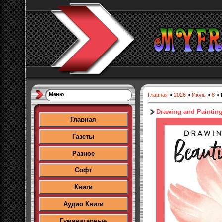
Меню
Главная
»
2026
»
Июль
»
8
» D
Drawing and Painting
Главная
Газеты
Разное
Софт
Книги
Аудио Книги
Гуманитарные