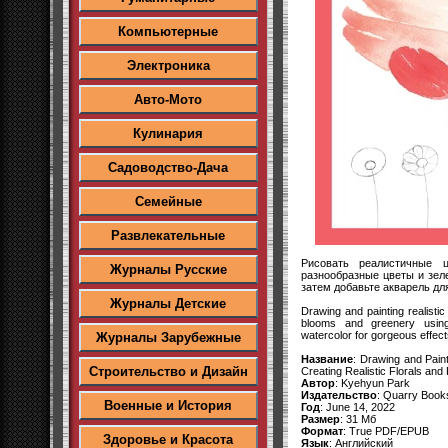
Компьютерные
Электроника
Авто-Мото
Кулинария
Садоводство-Дача
Семейные
Развлекательные
Рисовать реалистичные 
Журналы Русские
разнообразные цветы и зел
затем добавьте акварель д
Журналы Детские
Drawing and painting realistic
blooms and greenery usin
watercolor for gorgeous effect
Журналы Зарубежные
Название
: Drawing and Paint
Строительство и Дизайн
Creating Realistic Florals and
Автор
: Kyehyun Park
Издательство
: Quarry Book
Военные и История
Год
: June 14, 2022
Размер
: 31 Мб
Формат
: True PDF/EPUB
Здоровье и Красота
Язык
: Английский