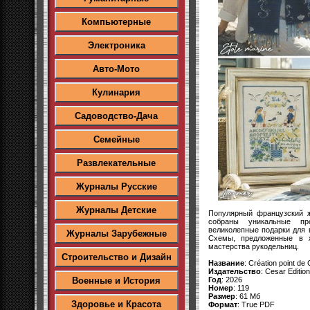
Компьютерные
Электроника
Авто-Мото
Кулинария
Садоводство-Дача
Семейные
Развлекательные
Журналы Русские
Журналы Детские
Популярный французский 
собраны уникальные пр
великолепные подарки для 
Журналы Зарубежные
Схемы, предложенные в ж
мастерства рукодельниц.
Строительство и Дизайн
Название
: Création point de 
Издательство
: Cesar Editio
Год
: 2026
Военные и История
Номер
: 119
Размер
: 61 Мб
Здоровье и Красота
Формат
: True PDF