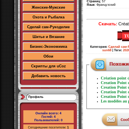
Страниц
: 57
Язык
: Французский
Женские-Мужские
Охота и Рыбалка
Скачать:
Créat
Сделай сам-Рукоделие
Шитье и Вязание
Бизнес-Экономиика
Категория
:
Сделай сам-
sun68
|
Теги
:
202
Обои
Скрипты для uCoz
Добавить новость
Création point
Creation Point
Creation Point
Creation Point 
Creation Point
Профиль
Les modèles au 
Онлайн всего:
4
Гостей:
4
Пользователей:
0
Сегодняшние посетители:
1