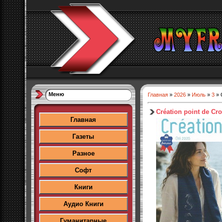
Меню
Главная
»
2026
»
Июль
»
3
» 
Création point de Cr
Главная
Газеты
Разное
Софт
Книги
Аудио Книги
Гуманитарные