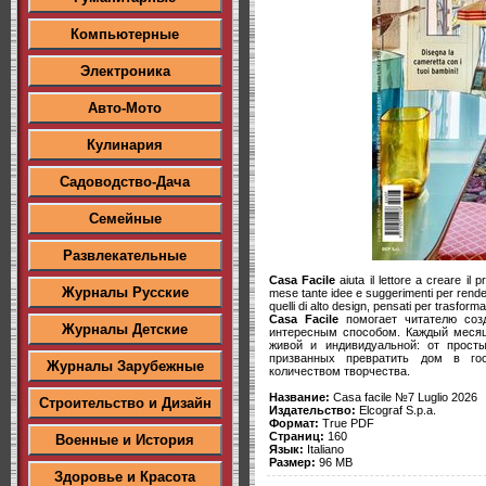
Компьютерные
Электроника
Авто-Мото
Кулинария
Садоводство-Дача
Семейные
Развлекательные
Casa Facile
aiuta il lettore a creare il 
Журналы Русские
mese tante idee e suggerimenti per rende
quelli di alto design, pensati per trasform
Casa Facile
помогает читателю соз
Журналы Детские
интересным способом. Каждый месяц
живой и индивидуальной: от прост
призванных превратить дом в го
Журналы Зарубежные
количеством творчества.
Название:
Casa facile №7 Luglio 2026
Строительство и Дизайн
Издательство:
Elcograf S.p.a.
Формат:
True PDF
Страниц:
160
Военные и История
Язык:
Italiano
Размер:
96 MB
Здоровье и Красота