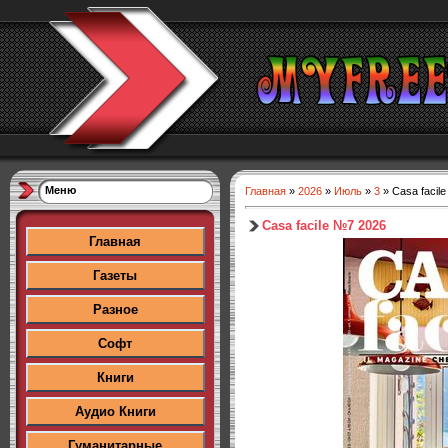
Меню
Главная
»
2026
»
Июль
»
3
» Casa facil
Casa facile №7 2026
Главная
Газеты
Разное
Софт
Книги
Аудио Книги
Гуманитарные