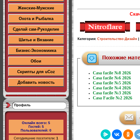
Женские-Мужские
Скач
Охота и Рыбалка
Сделай сам-Рукоделие
Категория
:
Строительство-Дизайн
|
Шитье и Вязание
Бизнес-Экономиика
Обои
Скрипты для uCoz
Casa facile №8 2026
Casa facile №6 2026
Добавить новость
Casa facile №5 2026
Casa facile №4 2026
Casa facile №3 2026
Casa Facile №2 2026
Профиль
Онлайн всего:
5
Гостей:
5
Пользователей:
0
Сегодняшние посетители:
1