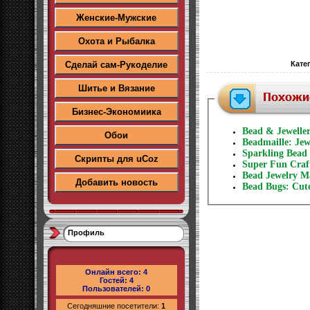
Женские-Мужские
Охота и Рыбалка
Сделай сам-Рукоделие
Кате
Шитье и Вязание
Бизнес-Экономиика
Bead & Jewelle
Обои
Beadmaille: Je
Sparkling Bead
Скрипты для uCoz
Super Fun Craft
Bead Jewelry Ma
Добавить новость
Bead Bugs: Cute
Профиль
Онлайн всего:
4
Гостей:
4
Пользователей:
0
Сегодняшние посетители:
1