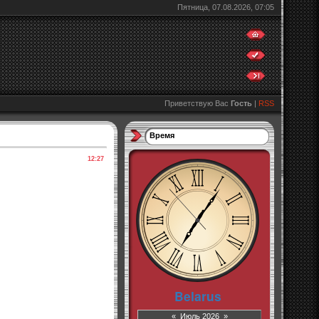
Пятница, 07.08.2026, 07:05
Приветствую Вас
Гость
|
RSS
Время
12:27
«
Июль 2026
»