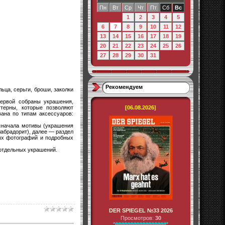
Пн
Вт
Ср
Чт
Пт
Сб
Вс
1
2
3
4
5
6
7
8
9
10
11
12
13
14
15
16
17
18
19
20
21
22
23
24
25
26
27
28
29
30
31
Рекомендуем
ольца, серьги, броши, заколки
 первой собраны украшения,
ттерны, которые позволяют
[06.08.2026]
вана по типам аксессуаров:
е: сначала мотивы (украшения
 лабрадорит), далее — раздел
ных фотографий и подробных
50 отдельных украшений.
DER SPIEGEL №33 2026
Просмотров:
30
*#################*