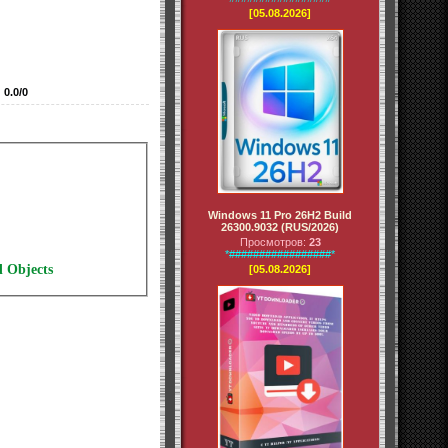
[05.08.2026]
:
0.0
/
0
Windows 11 Pro 26H2 Build
26300.9032 (RUS/2026)
Просмотров:
23
*#################*
d Objects
[05.08.2026]