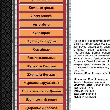
Компьютерные
Электроника
Авто-Мото
Кулинария
Книги по бисероплетению от
Садоводство-Дача
1 книга - Bead Fantasies: Be
для волос, брелки для телеф
Семейные
2 книга - Bead Fantasies 
построенные вокруг одног
использовать собственные 
Развлекательные
кольца, серьги, браслеты, о
3 книга - Bead Fantasies II
вокруг одного элемента), за
Журналы Русские
о цветовых сочетаниях и у
рисунков
4 книга - Bead Fantasies IV:
Журналы Детские
Название
: Bead Fantasies
Автор
: Takako Samejima
Журналы Зарубежные
Издательство
: Japan Public
Год
: 2003 - 2006
Размер
: 100 Мб
Строительство и Дизайн
Формат
: True PDF
Язык
: Английский
Военные и История
Здоровье и Красота