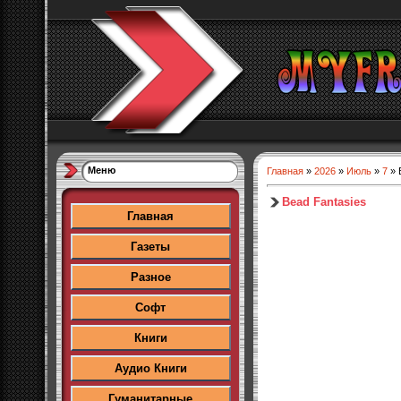
Меню
Главная
»
2026
»
Июль
»
7
» 
Bead Fantasies
Главная
Газеты
Разное
Софт
Книги
Аудио Книги
Гуманитарные