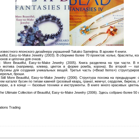
 известного японского дизайнера украшений Takako Samejima. В архиве 4 книги.
autiful, Easy-to-Make Jewelry (2003). В сборнике более 70 проектов: колье, браслеты, к
онов и цепочки для очков.
II: More Beautiful, Easy-to-Make Jewelry (2005). Книга разделена на три части. В
о мотива (например, клевер, цветок в форме ромба, корона). Во второй — па
бусины для создания уникальных вещей. Третья часть («Bead Items») структуриро
жерелья, броши.
I: Still More Beautiful, Easy-to-Make Jewelry (2006). Структура похожа на предыдущи
тем каталог бусин по типам камней (розовый кварц, гранат, жемчуг, сердолик, бирюза,
зорах, а в конце — базовые техники и инструменты. В книге много красивых цвет
 The Ultimate Collection of Beautiful, Easy-to-Make Jewelry (2006). Здесь собрано более 
ations Trading