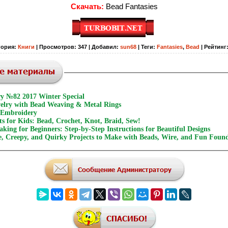
Скачать:
Bead Fantasies
гория
:
Книги
|
Просмотров
:
347
|
Добавил
:
sun68
|
Теги
:
Fantasies
,
Bead
|
Рейтинг
ry №82 2017 Winter Special
welry with Bead Weaving & Metal Rings
 Embroidery
s for Kids: Bead, Crochet, Knot, Braid, Sew!
king for Beginners: Step-by-Step Instructions for Beautiful Designs
, Creepy, and Quirky Projects to Make with Beads, Wire, and Fun Foun