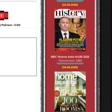
*#################*
[02.08.2026]
|
Рейтинг
:
0.0
/
0
BBC History Italia №185 2026
Просмотров:
1423
*#################*
[04.08.2026]