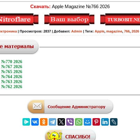
Скачать:
Apple Magazine №766 2026
ектроника
|
Просмотров
:
2837
|
Добавил
:
Admin
|
Теги
:
Apple
,
magazine
,
766
,
2026
e №770 2026
e №767 2026
e №765 2026
e №764 2026
e №763 2026
e №762 2026