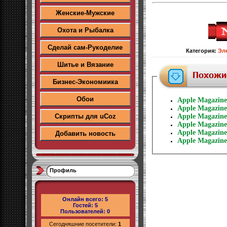
Женские-Мужские
Охота и Рыбалка
Сделай сам-Рукоделие
Категория
:
Эл
Шитье и Вязание
Бизнес-Экономиика
Обои
Apple Magazin
Apple Magazin
Скрипты для uCoz
Apple Magazin
Apple Magazin
Apple Magazin
Добавить новость
Apple Magazin
Профиль
Онлайн всего:
5
Гостей:
5
Пользователей:
0
Сегодняшние посетители:
1