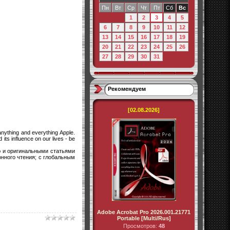
Пн
Вт
Ср
Чт
Пт
Сб
Вс
1
2
3
4
5
6
7
8
9
10
11
12
13
14
15
16
17
18
19
20
21
22
23
24
25
26
27
28
29
30
31
Рекомендуем
[02.08.2026]
anything and everything Apple.
 its influence on our lives - be
ю и оригинальными статьями
онного чтения; с глобальным
Adobe Acrobat Pro 2026.001.21771
Portable [Multi/Rus]
Просмотров:
48