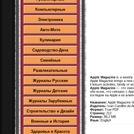
Компьютерные
Электроника
Авто-Мото
Кулинария
Садоводство-Дача
Семейные
Развлекательные
Apple Magazine
is a weekly 
Журналы Русские
Apple Magazine brings a new con
it leisure activities, family or 
Apple Magazine
— это ежен
Журналы Детские
обо всем, что связано с Ap
взглядом на Apple и ее вли
Журналы Зарубежные
Название:
Apple Magazine №
Издатель:
Ivan Castilho de A
Формат:
True PDF
Строительство и Дизайн
Страниц:
212
Размер:
89,2 MB
Язык:
English
Военные и История
Здоровье и Красота