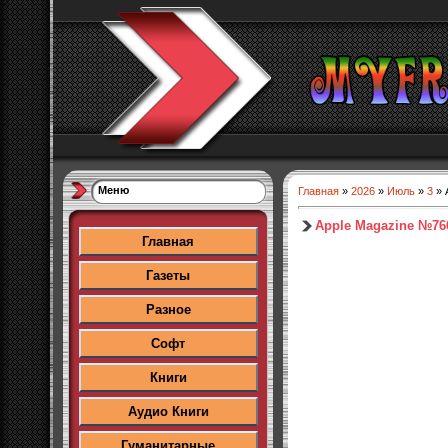
Меню
Главная
»
2026
»
Июль
»
3
» 
Apple Magazine №76
Главная
Газеты
Разное
Софт
Книги
Аудио Книги
Гуманитарные