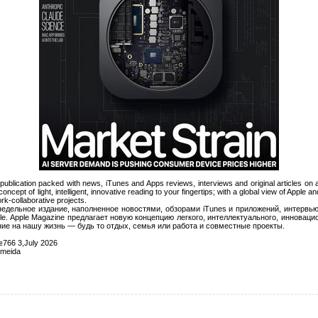
publication packed with news, iTunes and Apps reviews, interviews and original articles on 
cept of light, intelligent, innovative reading to your fingertips; with a global view of Apple and
work-collaborative projects.
едельное издание, наполненное новостями, обзорами iTunes и приложений, интервь
ple. Apple Magazine предлагает новую концепцию легкого, интеллектуального, инноваци
яние на нашу жизнь — будь то отдых, семья или работа и совместные проекты.
766 3,July 2026
lmeida