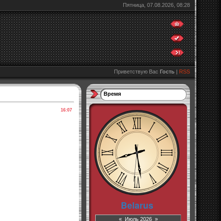
Пятница, 07.08.2026, 08:28
Приветствую Вас
Гость
|
RSS
Время
16:07
«
Июль 2026
»