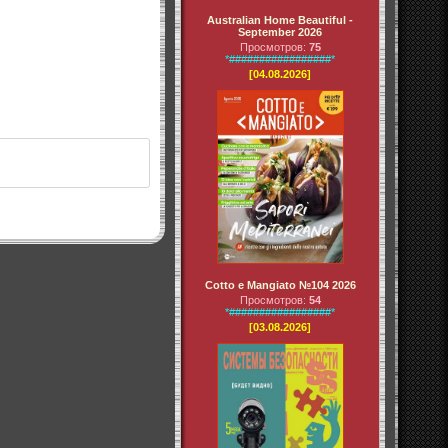
Australian Home Beautiful -
September 2026
Просмотров:
75
*#################*
[04.08.2026]
Cotto e Mangiato №104 2026
Просмотров:
54
*#################*
[03.08.2026]