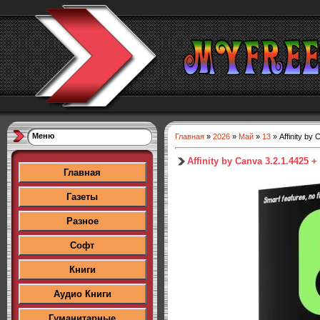
Меню
Главная
»
2026
»
Май
»
13
» Affinity by 
Affinity by Canva 3.2.1.4425 +
Главная
Газеты
Разное
Софт
Книги
Аудио Книги
Гуманитарные