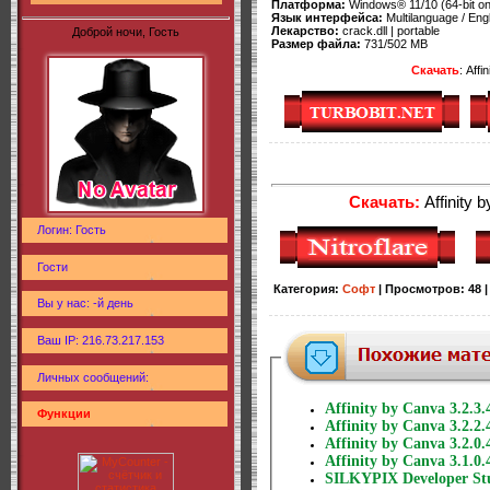
Платформа:
Windows® 11/10 (64-bit on
Язык интерфейса:
Multilanguage / En
Лекарство:
crack.dll | portable
Доброй ночи, Гость
Размер файла:
731/502 MB
Скачать
: Affi
Скачать:
Affinity 
Логин: Гость
Гости
Категория
:
Софт
|
Просмотров
:
48
Вы у нас: -й день
Ваш IP: 216.73.217.153
Личных сообщений:
Affinity by Canva 3.2.3.
Функции
Affinity by Canva 3.2.2.
Affinity by Canva 3.2.0.
Affinity by Canva 3.1.0.
SILKYPIX Developer Stu