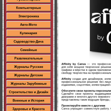
Компьютерные
Электроника
Авто-Мото
Кулинария
Садоводство-Дача
Семейные
Развлекательные
Affinity by Canva
— это профессион
Журналы Русские
для себя мощное творческое решени
графики и вёрстки в одном приложении
свободу творчества на профессионал
Журналы Детские
Affinity
создан для дизайнеров, иллю
профессиональное решение без лишн
Журналы Зарубежные
изданиями, соцсетями, иллюстрацией 
Обогатите свои проекты персонал
Строительство и Дизайн
Сделайте свои проекты выдающимис
диаграмм и многого другого мирового
представлены такие ведущие бренды, как
Военные и История
Проектируйте вместе с другими
Canva упрощает совместную работу. 
Здоровье и Красота