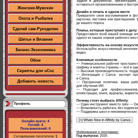
задачи в документах, презентациях
оставаться организованными и быстре
Женские-Мужские
Дизайн и печать в одном месте
Превратите свои воспоминания в фот
Охота и Рыбалка
карточки, листовки или приглашения.
до вашего порога.
Сделай сам-Рукоделие
Планы, которые приступают к делу
Предоставьте всей вашей команде ил
одного из наших планов рабочего мест
Шитье и Вязание
Эффективность на основе искусств
Используйте искусственный интеллек
Бизнес-Экономиика
видео.
Ключевые особенности
:
Обои
— Универсальное рабочее пространст
графику и макеты страниц — всё в од
Скрипты для uCoz
— Высокая производительность: подд
— Интеграция с Canva: экспорт про
в Canva.
Добавить новость
— Прозрачная политика: ваши рабо
для обучения ИИ.
— Подходит для профессионалов,
иллюстрации, книги, журналы, маркети
Почему стоит выбрать Affinity
:
Профиль
— Один инструмент вместо трёх — Desi
— Возможность работать без подписки
— Поддержка школ и некоммерческих 
Онлайн всего:
4
Гостей:
4
Пользователей:
0
Информация о программе:
Год выпуска:
2026
Сегодняшние посетители:
1