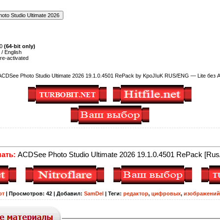
10
(64-bit only)
/ English
re-activated
 ACDSee Photo Studio Ultimate 2026 19.1.0.4501 RePack by KpoJIuK RUS/ENG — Lite без A
ать:
ACDSee Photo Studio Ultimate 2026 19.1.0.4501 RePack [Rus
фт
|
Просмотров
:
42
|
Добавил
:
SamDel
|
Теги
:
редактор
,
цифровых
,
изображений