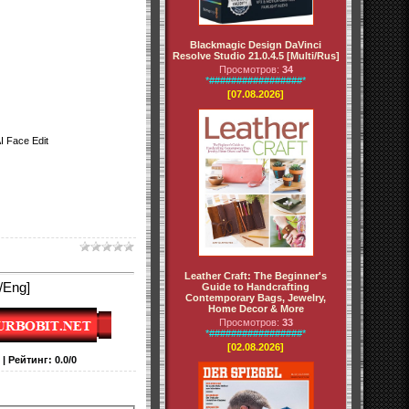
Blackmagic Design DaVinci
Resolve Studio 21.0.4.5 [Multi/Rus]
Просмотров:
34
*#################*
[07.08.2026]
I Face Edit
Leather Craft: The Beginner's
/Eng]
Guide to Handcrafting
Contemporary Bags, Jewelry,
Home Decor & More
Просмотров:
33
*#################*
[02.08.2026]
|
Рейтинг
:
0.0
/
0