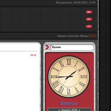
Воскресенье, 09.08.2026, 13:44
Приветствую Вас
Гость
|
RSS
Время
09:02
«
Апрель 2026
»