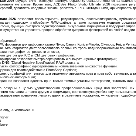
ate 2026
осуществляет быструю пакетную обработку большого количества файлов
жениям метатегов. Кроме того, ACDSee Photo Studio Ultimate 2026 позволяет рег
графий, добавлять «водяные знаки», работать с IPTC-метаданными, архивировать гр
mate 2026
позволяет просматривать, редактировать, систематизировать, публикова
лагает поддержку и обработку RAW-файлов, а также использует мощные средства 
егории, функции быстрого редактирования, визуальная маркировка и поддержка управ
ет существенно упростить процесс обработки цифровых фотографий на любой стадии.
ображений;
 форматов для цифровых камер Nikon, Canon, Konica-Minolta, Olympus, Fuji, и Pentax
ки RAW форматов дают пользователю полный контроль над изображениями при помо
различных дефектов, резкости и помех;
ния цветом для ICC и ICM цветовых профайлов;
маркировки позволяет быстро сортировать и выбирать нужные фотографии;
 DNG (Digital Negative Specification) RAW формата;
з тысяч фотографий с одновременным использованием множества функций;
держка для взаимодействия с PhotoShop Captions;
фиях с графикой или текстом для отражения авторских прав и прав собственности, а 
ии бизнес-информации;
деление позволяет сделать ярче только темные участки фотографии, затенить слишк
 созданы с целью удовлетворения профессиональных нужд пользователей. Их 
готип компании, а также другую информацию, соответствующую бизнесу пользователя
дактирования позволяют легко устранять различные искажения; — наличие подробног
ns only) & Windows® 11
higher
0
above