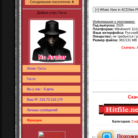
Сегодняшние посетители:
4
Доброе утро, Гость
Информация о программе:
Год выпуска:
2026
Платформа:
Windows® 11/
Язык интерфейса:
Русский 
Лекарство:
не требуется / p
Размер файла:
381/131 MB
Скачать
:
Логин: Гость
Гости
Вы у нас: -й день
Скач
Ваш IP: 216.73.216.179
Личных сообщений:
Функции
Категория
:
Со