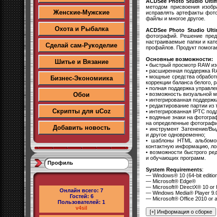
ACDSee Photo Studio Ultim
методом присвоения изобра
Женские-Мужские
исправлять артефакты фото
файлы и многое другое.
Охота и Рыбалка
ACDSee Photo Studio Ulti
фотографий. Решение пред
настраиваемые папки и кат
Сделай сам-Рукоделие
профайлов. Продукт помога
Основные возможности:
Шитье и Вязание
• быстрый просмотр RAW из
• расширенная поддержка RAW
• мощные средства обработ
Бизнес-Экономиика
коррекции баланса белого, 
• полная поддержка управле
• возможность визуальной 
Обои
• интегрированная поддержка
• редактирование партии и
Скрипты для uCoz
• интегрированная IPTC под
• водяные знаки на фотогра
на определенные фотограф
Добавить новость
• инструмент Затенение/Вы
и другое одновременно;
• шаблоны HTML альбомов
контактную информацию, ло
• возможности быстрого ре
и обучающих программ.
Профиль
System Requirements
:
— Windows® 10 (64-bit editio
— Microsoft® Edge®
— Microsoft® DirectX® 10 or 
Онлайн всего:
7
— Windows Media® Player 9.
Гостей:
6
— Microsoft® Office 2010 or 
Пользователей:
1
v4sil