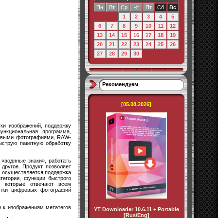
Пн
Вт
Ср
Чт
Пт
Сб
Вс
1
2
3
4
5
6
7
8
9
10
11
12
13
14
15
16
17
18
19
20
21
22
23
24
25
26
27
28
29
30
Рекомендуем
[05.08.2026]
ки изображений, поддержку
нкциональная программа,
ровыми фотографиями, RAW-
ыструю пакетную обработку
«водяные знаки», работать
другое. Продукт позволяет
о, осуществляется поддержка
тегории, функции быстрого
, которые отвечают всем
отки цифровых фотографий
 к изображениям метатегов
YT Downloader 10.6.11 + Portable
[Rus/Eng]