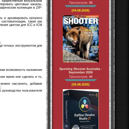
 с эффективным визуальным
Просмотров:
30
улировать цветовые каналы,
*#################*
афические коллекции в ZIP-
[04.08.2026]
ть и архивировать каталоги
систематизации, такие как
ления цветом для ICC и ICM
;
щи точных инструментов для
Sporting Shooter Australia -
также возможность наложения
September 2026
ом яркие или сделать и то,
Просмотров:
44
*#################*
можно настроить, добавив
[05.08.2026]
;
о руководства пользователя