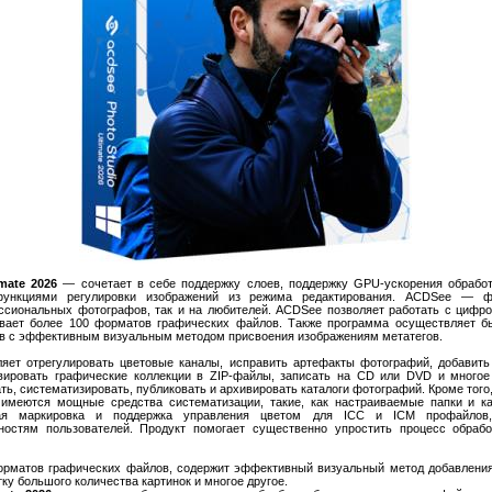
mate 2026
— сочетает в себе поддержку слоев, поддержку GPU-ускорения обработ
ункциями регулировки изображений из режима редактирования. ACDSee — фу
ессиональных фотографов, так и на любителей. ACDSee позволяет работать с циф
вает более 100 форматов графических файлов. Также программа осуществляет б
в с эффективным визуальным методом присвоения изображениям метатегов.
яет отрегулировать цветовые каналы, исправить артефакты фотографий, добавить 
вировать графические коллекции в ZIP-файлы, записать на CD или DVD и многое 
ть, систематизировать, публиковать и архивировать каталоги фотографий. Кроме тог
имеются мощные средства систематизации, такие, как настраиваемые папки и ка
ьная маркировка и поддержка управления цветом для ICC и ICM профайлов
остям пользователей. Продукт помогает существенно упростить процесс обраб
орматов графических файлов, содержит эффективный визуальный метод добавления
ку большого количества картинок и многое другое.