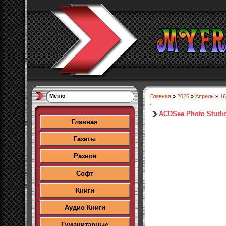
Меню
Главная
»
2026
»
Апрель
»
16
ACDSee Photo Studio 
Главная
Газеты
Разное
Софт
Книги
Аудио Книги
Гуманитарные