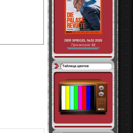
DER SPIEGEL №32 2026
Просмотров:
62
*#################*
Таблица цветов