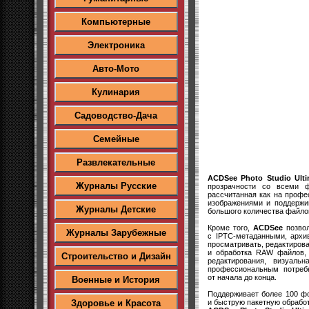
Компьютерные
Электроника
Авто-Мото
Кулинария
Садоводство-Дача
Семейные
Развлекательные
ACDSee Photo Studio Ulti
Журналы Русские
прозрачности со всеми ф
рассчитанная как на проф
изображениями и поддержи
Журналы Детские
большого количества файло
Кроме того,
ACDSee
позвол
Журналы Зарубежные
с IPTC-метаданными, архи
просматривать, редактирова
и обработка RAW файлов, 
Строительство и Дизайн
редактирования, визуал
профессиональным потребн
от начала до конца.
Военные и История
Поддерживает более 100 ф
и быструю пакетную обработ
Здоровье и Красота