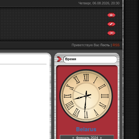
Четверг, 06.08.2026, 20:30
Приветствую Вас
Гость
|
RSS
Время
«
Февраль 2024
»