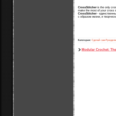
CrossStitcher
is the only cro
make the most of your cross s
CrossStitcher
- единственны
с образом жизни, и творчес
Категория:
Сделай сам-Рукодел
Modular Crochet: The