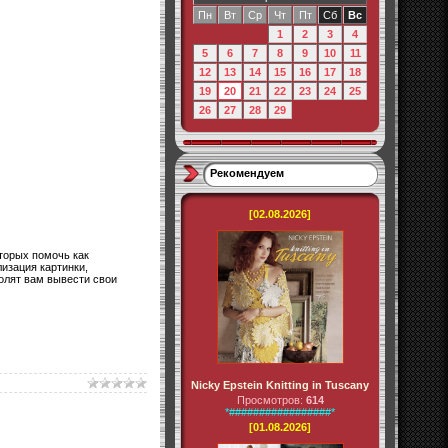
Пн
Вт
Ср
Чт
Пт
Сб
Вс
1
2
3
4
5
6
7
8
9
10
11
12
13
14
15
16
17
18
19
20
21
22
23
24
25
26
27
28
29
Рекомендуем
[02.08.2026]
оторых помочь как
изация картинки,
волят вам вывести свои
Nicky Epstein Knitting in Tuscany
Просмотров:
614
*#################*
[01.08.2026]