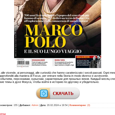
a alle vicende, ai personaggi, alle curiosità che hanno caratterizzato i secoli passati. Ogni 
approfonditi alla maniera di Focus, per entrare nella Storia in modo diverso e avvincente.
обытиям, персонажам, курьезам, характерным для прошлых веков. Каждый месяц спе
ие темы в духе Фокуса, чтобы войти в историю по-другому и убедительно.
росмотров:
155 |
Добавил:
Admin
|
Дата:
20.02.2024 в 19:54
|
Комментарии:
(0)
2024