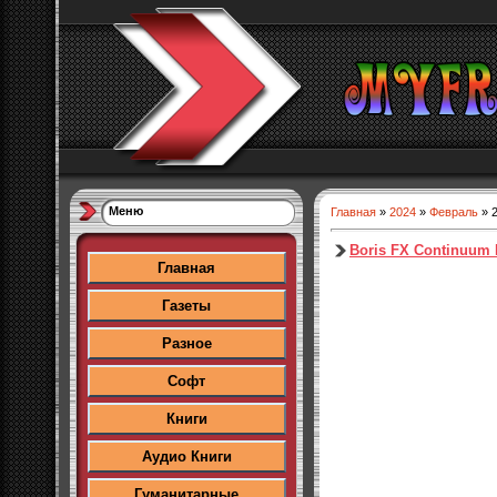
Меню
Главная
»
2024
»
Февраль
»
Boris FX Continuum P
Главная
Газеты
Разное
Софт
Книги
Аудио Книги
Гуманитарные