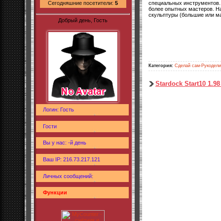
специальных инструментов. 
Сегодняшние посетители:
5
более опытных мастеров. На
скульптуры (большие или м
Добрый день, Гость
Категория:
Сделай сам-Рукодел
Stardock Start10 1.98
Логин: Гость
Гости
Вы у нас: -й день
Ваш IP: 216.73.217.121
Личных сообщений:
Функции