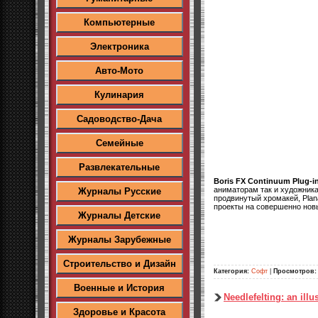
Компьютерные
Электроника
Авто-Мото
Кулинария
Садоводство-Дача
Семейные
Развлекательные
Boris FX Continuum Plug-i
аниматорам так и художника
Журналы Русские
продвинутый хромакей, Plana
проекты на совершенно нов
Журналы Детские
Журналы Зарубежные
Строительство и Дизайн
Категория:
Софт
|
Просмотров:
Военные и История
Needlefelting: an ill
Здоровье и Красота