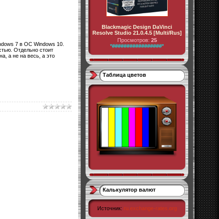
Blackmagic Design DaVinci
Resolve Studio 21.0.4.5 [Multi/Rus]
Просмотров:
25
ndows 7 в ОС Windows 10.
*#################*
тью. Отдельно стоит
, а не на весь, а это
Таблица цветов
Калькулятор валют
Источник:
ru.exchange-rates.org