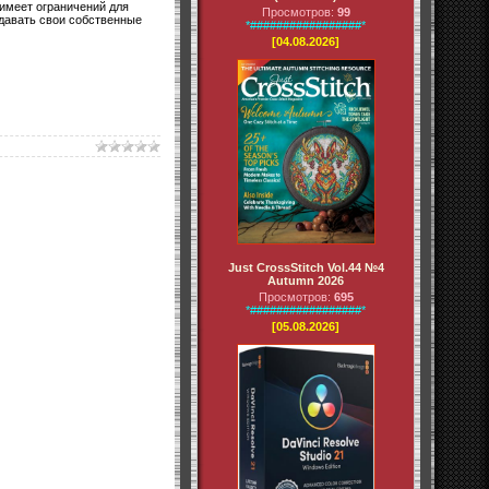
 имеет ограничений для
Просмотров:
99
здавать свои собственные
*#################*
[04.08.2026]
Just CrossStitch Vol.44 №4
Autumn 2026
Просмотров:
695
*#################*
[05.08.2026]