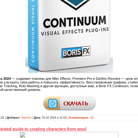
ns 2024
— содержит плагины для After Effects, Premiere Pro и DaVinci Resolve — цель к
м улучшить свои работы и повысить эффективность. Восстановление графики, стабил
r Tracking, Roto Masking и другие функции, доступные вам, а Boris FX Continuum, поз
ый качественный уровень.
111 |
Добавил:
SamDel
|
Дата:
20.02.2024 в 22:03
|
Комментарии:
(0)
ustrated guide to creating characters from wool