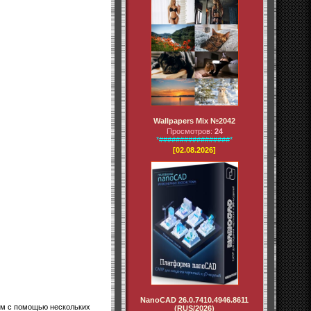
Wallpapers Mix №2042
Просмотров:
24
*#################*
[02.08.2026]
NanoCAD 26.0.7410.4946.8611
лом с помощью нескольких
(RUS/2026)