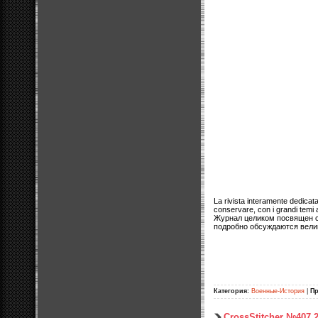
La rivista interamente dedicat
conservare, con i grandi temi 
Журнал целиком посвящен с
подробно обсуждаются велик
Категория:
Военные-История
|
П
CrossStitcher №407 