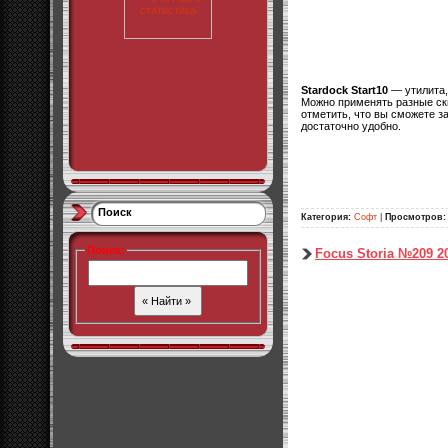
Stardock Start10
— утилита,
Можно применять разные ск
отметить, что вы сможете за
достаточно удобно.
Поиск
Категория:
Софт
|
Просмотров:
Поиск
:
Focus Storia №209 2