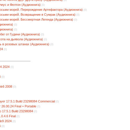
лиус и Фелтон (Аудиокнига)
(0)
восьми морей. Перерождение Артефактора (Аудиокнига)
(0)
восьми морей. Возвращение в Сумрак (Аудиокнига)
(0)
восьми морей. Бессмертная Легенда (Аудиокнига)
(0)
диокнига)
(0)
диокнига)
(0)
бег от Гудини (Аудиокнига)
(0)
ота на дьявола (Аудиокнига)
(0)
ь в розовых штанах (Аудиокнига)
(0)
24
(0)
4 2024
(0)
4
(0)
 №6 2008
(0)
yer 17.5.1 Build 23298084 Commercial
(0)
26.00.24 Final + Portable
(0)
 17.5.1 Build 23298084
(0)
.0.4.6 Final
(0)
 №9 2024
(0)
4
(0)