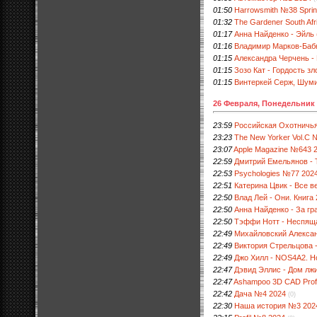
01:50
Harrowsmith №38 Sprin
01:32
The Gardener South Afr
01:17
Анна Найденко - Эйль 
01:16
Владимир Марков-Бабк
01:15
Александра Черчень - 
01:15
Зозо Кат - Гордость з
01:15
Винтеркей Серж, Шуми
26 Февраля, Понедельник
23:59
Российская Охотничья
23:23
The New Yorker Vol.C 
23:07
Apple Magazine №643 
22:59
Дмитрий Емельянов - Т
22:53
Psychologies №77 2024
22:51
Катерина Цвик - Все в
22:50
Влад Лей - Они. Книга 
22:50
Анна Найденко - За гр
22:50
Тэффи Нотт - Неспяща
22:49
Михайловский Алексан
22:49
Виктория Стрельцова 
22:49
Джо Хилл - NOS4A2. Н
22:47
Дэвид Эллис - Дом лжи
22:47
Ashampoo 3D CAD Profes
22:42
Дача №4 2024
(0)
22:30
Наша история №3 202