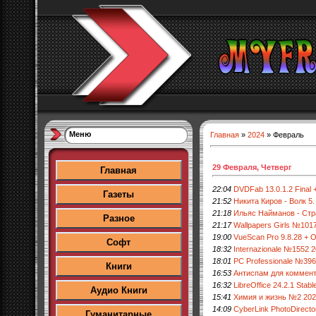
Меню
Главная
»
2024
»
Февраль
29 Февраля, Четверг
Главная
22:04
DVDFab 13.0.1.2 Final +
Газеты
21:52
Никита Киров - Волк 5.
21:18
Ильяс Найманов - Стр
Разное
21:17
Wallpapers Girls №101
19:00
VueScan Pro 9.8.28 + O
Софт
18:32
Internazionale №1552 
18:01
PC Professionale №396
Книги
16:53
Антиспам для коммент
16:32
LibreOffice 24.2.1 Stab
Аудио Книги
15:41
Химия и жизнь №2 20
14:09
CyberLink PhotoDirecto
Гуманитарные