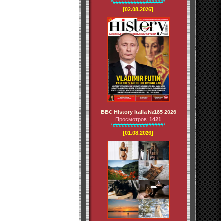
*#################*
[02.08.2026]
BBC History Italia №185 2026
Просмотров:
1421
*#################*
[01.08.2026]