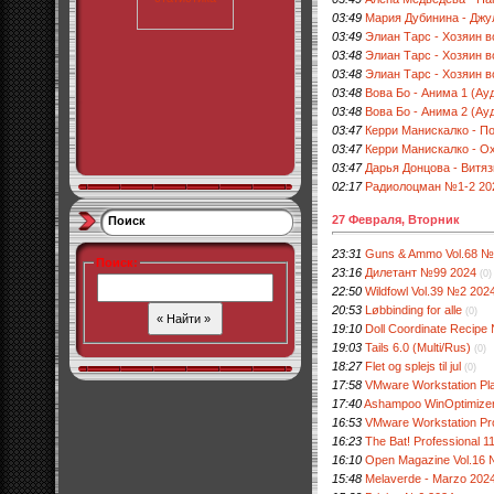
03:49
Мария Дубинина - Джу
03:49
Элиан Тарс - Хозяин 
03:48
Элиан Тарс - Хозяин 
03:48
Элиан Тарс - Хозяин 
03:48
Вова Бо - Анима 1 (Ау
03:48
Вова Бо - Анима 2 (Ау
03:47
Керри Манискалко - По
03:47
Керри Манискалко - Ох
03:47
Дарья Донцова - Витяз
02:17
Радиолоцман №1-2 20
27 Февраля, Вторник
Поиск
23:31
Guns & Ammo Vol.68 №
Поиск
:
23:16
Дилетант №99 2024
(0)
22:50
Wildfowl Vol.39 №2 202
20:53
Løbbinding for alle
(0)
19:10
Doll Coordinate Recipe
19:03
Tails 6.0 (Multi/Rus)
(0)
18:27
Flet og splejs til jul
(0)
17:58
VMware Workstation Pla
17:40
Ashampoo WinOptimizer 
16:53
VMware Workstation Pro
16:23
The Bat! Professional 11
16:10
Open Magazine Vol.16
15:48
Melaverde - Marzo 202