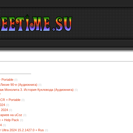
 Portable
(0)
 Лихие 90-е (Аудиокнига)
(0)
аж Монолита 3. История Кукловода (Аудиокнига)
(0)
7
CR + Portable
(0)
2024
(0)
 2024
(0)
ариев на uCoz
(0)
le + Help Pack
(0)
24
(0)
r Ultra 2024 15.2.1427.0 + Rus
(0)