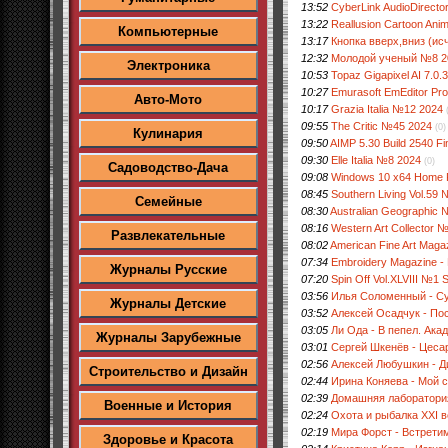
13:52
CyberLink AudioDirector
13:22
Reallusion Cartoon Anim
Компьютерные
13:17
Кнопка вверх,вниз (ис
12:32
Молодой ученый №8 2
Электроника
10:53
Topaz Gigapixel AI 7.0.3
10:27
Emurasoft EmEditor Prof
Авто-Мото
10:17
Grazia Italia №12 2024
09:55
The Critic №45 2024
(0)
Кулинария
09:50
AIMP 5.30 Build 2540 Fin
09:30
Elle Italia №8 2024
(0)
Садоводство-Дача
09:08
Windows 10 x64 Home 
08:45
Southern Living Vol.59
Семейные
08:30
Australian Geographic
08:16
Western Art Collector 
Развлекательные
08:02
American Fine Art Mag
07:34
Embroidery Magazine - 
Журналы Русские
07:20
Spin Off Vol.XLVIII №1 
03:56
Илья Соломенный - Су
Журналы Детские
03:52
Алексей Осадчук - Пос
03:05
Ли Ода - В пепел. Ака
Журналы Зарубежные
03:01
Сергей Шкенёв - Цеса
02:56
Алексей Любушкин - Д
Строительство и Дизайн
02:44
Ирина Коняева - Мой 
02:39
Домашняя лаборатори
Военные и История
02:24
Охота и рыбалка ХХI 
02:19
Мира Форст - Встретим
Здоровье и Красота