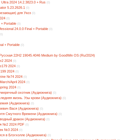
 Ultra 2024 14.2.3823.0 + Rus
(0)
ator 5.23.2626.1
(0)
чезающая) для Укоз
(0)
024
(0)
 + Portable
(0)
essional 24.0.0 Final + Portable
(0)
(0)
al + Portable
(0)
Русская 22H2 19045.4046 Medium by GoodWin OS (Ru/2024)
 №2 2024
(0)
 №179 2024
(0)
№199 2024
(0)
azine №74 2024
(0)
March/April 2024
(0)
Spring 2024
(0)
меречный охотник (Аудиокнига)
(0)
ледняя жизнь. Узы крови (Аудиокнига)
(0)
демия (Аудиокнига)
(0)
ревич Вася (Аудиокнига)
(0)
итя Смутного Времени (Аудиокнига)
(0)
сводный дракон (Аудиокнига)
(0)
я №2 2024 PDF
(0)
век №3 2024
(0)
ся в Блэгхолле (Аудиокнига)
(0)