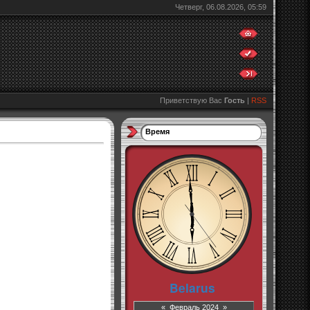
Четверг, 06.08.2026, 05:59
Приветствую Вас
Гость
|
RSS
Время
«
Февраль 2024
»