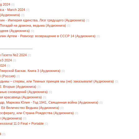
g 2024
(0)
ica - March 2024
(0)
(Аудиокнига)
(0)
ин - Империя единства. Лязг грядущего (Аудиокнига)
(0)
Погадай на дракона, ведьма (Аудиокнига)
(0)
лодеев (Аудиокнига)
(0)
лин Артем - Ревизор: возвращение в СССР 14 (Аудиокнига)
(0)
 Газета №2 2024
(0)
№3 2024
(0)
2024
(0)
верской Баскак. Книга 3 (Аудиокнига)
(0)
 (Россия)
(0)
едьмы – стервы, или Темных принцев мы (не) заказывали! (Аудиокнига)
(0)
2. Вторые (Аудиокнига)
(0)
анью сновидений (Аудиокнига)
(0)
я красавица (Аудиокнига)
(0)
др, Маркова Юлия - Год 1941, Священная война (Аудиокнига)
(0)
- Её Величество Ведьма (Аудиокнига)
(0)
осферату, или Страна Рождества (Аудиокнига)
(0)
 (Аудиокнига)
(0)
sional 11.0 Final + Portable
(0)
4
(0)