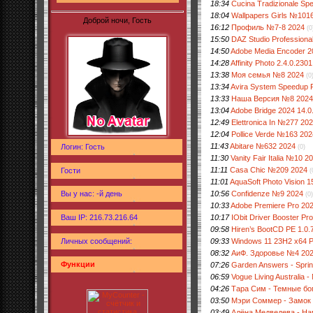
18:34
Cucina Tradizionale Sp
18:04
Wallpapers Girls №101
Доброй ночи, Гость
16:12
Профиль №7-8 2024
(0
15:50
DAZ Studio Professional
14:50
Adobe Media Encoder 20
14:28
Affinity Photo 2.4.0.2301
13:38
Моя семья №8 2024
(0
13:34
Avira System Speedup Pr
13:33
Наша Версия №8 2024
13:04
Adobe Bridge 2024 14.0
12:49
Elettronica In №277 20
12:04
Pollice Verde №163 202
11:43
Abitare №632 2024
Логин: Гость
(0)
11:30
Vanity Fair Italia №10 2
11:11
Casa Chic №209 2024
Гости
(
11:01
AquaSoft Photo Vision 15
10:56
Confidenze №9 2024
Вы у нас: -й день
(0)
10:33
Adobe Premiere Pro 20
10:17
IObit Driver Booster Pro
Ваш IP: 216.73.216.64
09:58
Hiren’s BootCD PE 1.0.
Личных сообщений:
09:33
Windows 11 23H2 x64 Р
08:32
АиФ. Здоровье №4 20
Функции
07:26
Garden Answers - Spri
06:59
Vogue Living Australia -
04:26
Тара Сим - Темные бог
03:50
Мэри Соммер - Замок н
03:49
Алёна Медведева - Нам