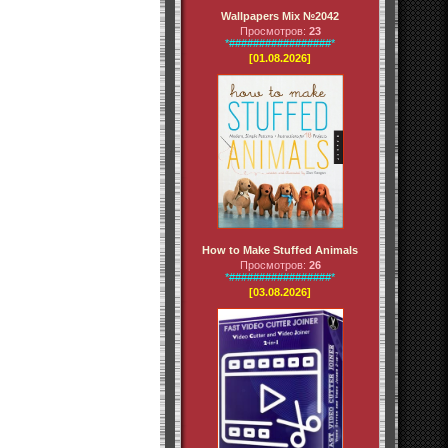
Wallpapers Mix №2042
Просмотров:
23
*#################*
[01.08.2026]
How to Make Stuffed Animals
Просмотров:
26
*#################*
[03.08.2026]