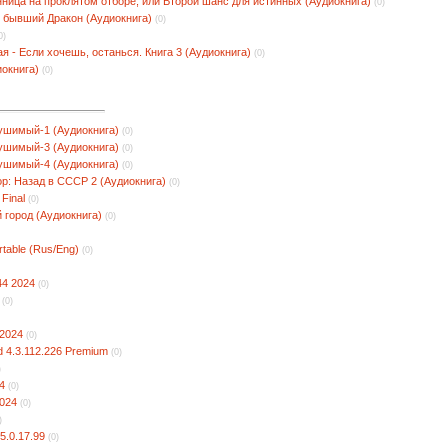
нница на проклятом отборе, или Второй шанс для истинных (Аудиокнига)
(0)
й бывший Дракон (Аудиокнига)
(0)
0)
 - Если хочешь, останься. Книга 3 (Аудиокнига)
(0)
иокнига)
(0)
ушимый-1 (Аудиокнига)
(0)
ушимый-3 (Аудиокнига)
(0)
ушимый-4 (Аудиокнига)
(0)
р: Назад в СССР 2 (Аудиокнига)
(0)
 Final
(0)
 город (Аудиокнига)
(0)
rtable (Rus/Eng)
(0)
44 2024
(0)
(0)
 2024
(0)
 4.3.112.226 Premium
(0)
)
4
(0)
2024
(0)
)
5.0.17.99
(0)