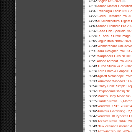
15:32
Brigitte №6 2024
(0)
15:14
Adobe Master Collecti
14:41
Psicologia Facile №17 
14:27
Claris FileMaker Pro 20
14:20
AD Architectural Digest
14:03
Adobe Premiere Pro 202
13:37
Casa Chic Speciale №
13:24
R-Tools R-Drive Image 7
13:05
Vogue Italia №882 2024
12:40
Wondershare UniConvert
11:39
Xara Designer Pro+ 23.
11:28
Wallpapers Girls №101
11:23
Adobe Acrobat Pro 2023
10:40
Turbo Studio 24.2.6.302
10:14
Xara Photo & Graphic D
09:48
Agisoft Metashape Profe
09:33
Yamicsoft Windows 11 Ma
08:54
Crafty Dolls: Simple Ste
08:37
Откровения звезд №1 
08:22
Marie's Baby Mode №5
08:15
Garden News - 2,Marc
08:08
Windows 7 SP1 x86/x64
08:02
Amateur Gardening - 2
07:47
Windows 10 Русская Lit
06:06
Techlife News №643 20
05:48
New Zealand Listener 
05:33
Автомастер №1 2024
(