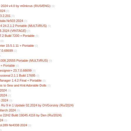
on 2024 v4.0 by m0nkrus (RUS/ENG)
(0)
2024
(0)
.3.2.201
(0)
 Italia №503 2024
(0)
4 24.2.1.2 Portable (MULTi/RUS)
(0)
75 2024 (VINTAGE)
(0)
.2 Build 7200 + Portable
(0)
(0)
er 15.5.1.11 + Portable
(0)
7.0.68699
(0)
5
.008.20555 Portable (MULTi/RUS)
(0)
 + Portable
(0)
esigner+ 23.7.0.68699
(0)
ssional 2.1.1 Build 17695
(0)
nager 1.4.2 Final + Portable
(0)
ps to Sew and Knit Adorable Dolls
(0)
2024
(0)
 2024
(0)
h 2024
(0)
 Ru 9 in 1 Update 02.2024 by OVGorskiy (Ru/2024)
,March 2024
(0)
e 22H2 Build 19045.4116 by Den (Ru/2024)
24
(0)
Vol.289 №4338 2024
(0)
0)