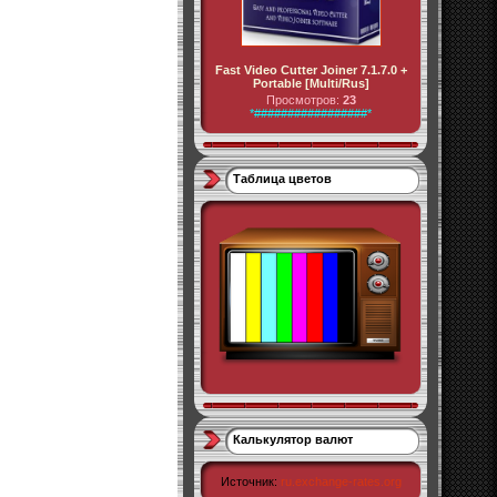
Fast Video Cutter Joiner 7.1.7.0 +
Portable [Multi/Rus]
Просмотров:
23
*#################*
Таблица цветов
Калькулятор валют
Источник:
ru.exchange-rates.org