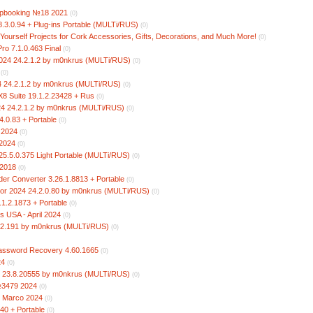
apbooking №18 2021
(0)
28.3.0.94 + Plug-ins Portable (MULTi/RUS)
(0)
-Yourself Projects for Cork Accessories, Gifts, Decorations, and Much More!
(0)
o 7.1.0.463 Final
(0)
024 24.2.1.2 by m0nkrus (MULTi/RUS)
(0)
(0)
24 24.2.1.2 by m0nkrus (MULTi/RUS)
(0)
8 Suite 19.1.2.23428 + Rus
(0)
24 24.2.1.2 by m0nkrus (MULTi/RUS)
(0)
4.0.83 + Portable
(0)
 2024
(0)
2024
(0)
5.5.0.375 Light Portable (MULTi/RUS)
(0)
 2018
(0)
der Converter 3.26.1.8813 + Portable
(0)
or 2024 24.2.0.80 by m0nkrus (MULTi/RUS)
(0)
.1.2.1873 + Portable
(0)
s USA - April 2024
(0)
.2.191 by m0nkrus (MULTi/RUS)
(0)
Password Recovery 4.60.1665
(0)
24
(0)
3 23.8.20555 by m0nkrus (MULTi/RUS)
(0)
№3479 2024
(0)
- Marco 2024
(0)
.40 + Portable
(0)