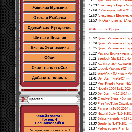
02:14
Кристина Корр - Изгна
02:10
Александра Берг - Мо
Женские-Мужские
02:09
Собеседник №8 2024
(
02:06
Александра Шервинская
Охота и Рыбалка
01:53
Ли Ода - В пепел (Ауд
Сделай сам-Рукоделие
28 Февраля, Среда
Шитье и Вязание
23:22
Денис Ратманов - Нер
23:19
Денис Ратманов - Нер
Бизнес-Экономиика
23:15
Денис Ратманов - Нер
23:12
Михаил Дорин - Авиато
Обои
23:11
Stardock Start11 2.0.6.4
23:02
Холли Блэк - Холодный
Скрипты для uCoz
22:22
E-book Páscoa 2024
(0)
22:01
WinRAR 7.00 Final + Po
Добавить новость
21:41
Der Stern №9 2024
(0)
21:18
Mein Kreativ Atelier №1
21:14
Novella 2000 №11 2024
21:00
Der Stern №10 2024
(0)
20:49
Creative Steps - Spring
Профиль
20:46
Free YouTube Download
20:21
Panorama №10 2024
(0
20:03
Natural Style №249 202
Онлайн всего:
4
19:52
Salute Naturale №299 
Гостей:
4
Пользователей:
0
19:35
Gardenia №479 2024
(0
19:34
Malwarebytes Premium 
Сегодняшние посетители:
1