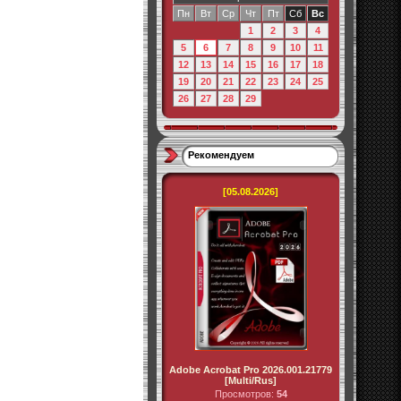
Пн
Вт
Ср
Чт
Пт
Сб
Вс
1
2
3
4
5
6
7
8
9
10
11
12
13
14
15
16
17
18
19
20
21
22
23
24
25
26
27
28
29
Рекомендуем
[05.08.2026]
Adobe Acrobat Pro 2026.001.21779
[Multi/Rus]
Просмотров:
54