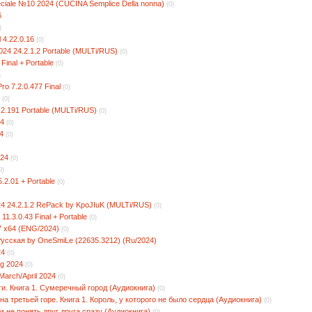
eciale №10 2024 (CUCINA Semplice Della nonna)
(0)
6
)
 4.22.0.16
(0)
24 24.2.1.2 Portable (MULTi/RUS)
(0)
 Final + Portable
(0)
)
o 7.2.0.477 Final
(0)
(0)
.2.191 Portable (MULTi/RUS)
(0)
24
(0)
4
(0)
024
(0)
0)
.2.01 + Portable
(0)
24 24.2.1.2 RePack by KpoJIuK (MULTi/RUS)
(0)
 11.3.0.43 Final + Portable
(0)
7 x64 (ENG/2024)
(0)
усская by OneSmiLe (22635.3212) (Ru/2024)
24
(0)
ng 2024
(0)
 March/April 2024
(0)
и. Книга 1. Сумеречный город (Аудиокнига)
(0)
а третьей горе. Книга 1. Король, у которого не было сердца (Аудиокнига)
(0)
 не понять друг друга сразу (Аудиокнига)
(0)