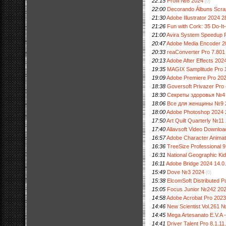
22:15
Profil №8 2024
(0)
22:00
Decorando Álbuns Scr
21:30
Adobe Illustrator 2024 
21:26
Fun with Cork: 35 Do-It
21:00
Avira System Speedup Pr
20:47
Adobe Media Encoder 2
20:33
reaConverter Pro 7.801
20:13
Adobe After Effects 20
19:35
MAGIX Samplitude Pro X
19:09
Adobe Premiere Pro 20
18:38
Goversoft Privazer Pro 
18:30
Секреты здоровья №4
18:06
Все для женщины №9 
18:00
Adobe Photoshop 2024 2
17:50
Art Quilt Quarterly №11
17:40
Allavsoft Video Downloa
16:57
Adobe Character Animat
16:36
TreeSize Professional 9
16:31
National Geographic Kid
16:11
Adobe Bridge 2024 14.0
15:49
Dove №3 2024
(0)
15:38
ElcomSoft Distributed 
15:05
Focus Junior №242 20
14:58
Adobe Acrobat Pro 202
14:46
New Scientist Vol.261 
14:45
Mega Artesanato E.V.A 
14:41
Driver Talent Pro 8.1.11