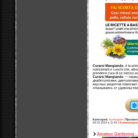
Curarsi Mangiando
, è la pri
nutrizionisti e cuochi che, attra
prendersi cura di se stesso sen
Curarsi Mangiando
— первый
диабетологами, диетологам
вкусных рецептов помогают 
отказываясь от удовольстви
Категория:
Кулинария
|
Просмот
04.02.2024 в 11:43
|
Комментари
Amateur Gardening - 