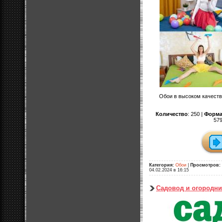
Обои в высоком качеств
Количество
: 250 |
Форма
579
Категория:
Обои
|
Просмотров:
04.02.2024 в 16:15
Садовод и огородни