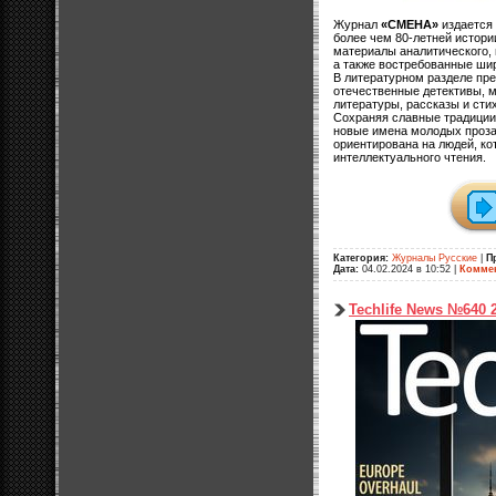
Журнал
«СМЕНА»
издается 
более чем 80-летней истори
материалы аналитического,
а также востребованные ши
В литературном разделе пр
отечественные детективы, м
литературы, рассказы и сти
Сохраняя славные традиции,
новые имена молодых проза
ориентирована на людей, ко
интеллектуального чтения.
Категория:
Журналы Русские
|
П
Дата:
04.02.2024 в 10:52
|
Коммен
Techlife News №640 