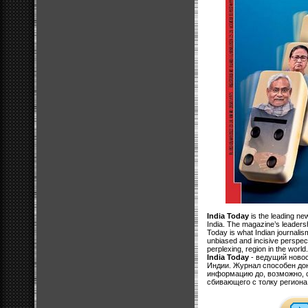
India Today
is the leading ne
India. The magazine’s leaders
Today is what Indian journalism 
unbiased and incisive perspec
perplexing, region in the world.
India Today
- ведущий новос
Индии. Журнал способен до
информацию до, возможно, с
сбивающего с толку региона