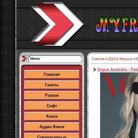
Меню
Главная
»
2024
»
Февраль
»
Vogue Australia - Fe
Главная
Газеты
Разное
Софт
Книги
Аудио Книги
Гуманитарные