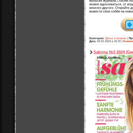
выпуске журнала Crochet N
можно вдохновиться, от иг
многого другого. Откройте 
вывести свое хобби на нов
Категория:
Шитье и вязание
|
Пр
Дата:
04.02.2024 в 20:20
|
Коммен
Sabrina №3 2024 (Ge