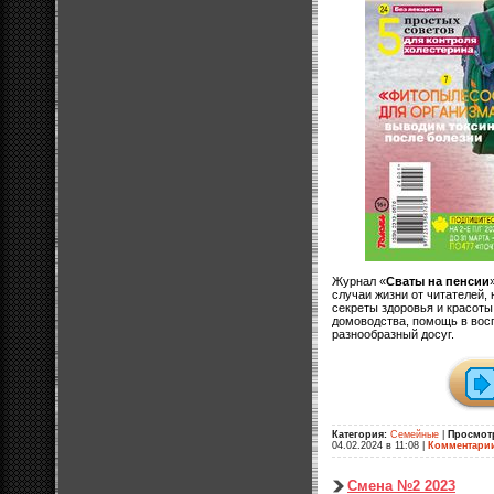
Журнал «
Сваты на пенсии
случаи жизни от читателей, 
секреты здоровья и красоты
домоводства, помощь в восп
разнообразный досуг.
Категория:
Семейные
|
Просмот
04.02.2024 в 11:08
|
Комментари
Смена №2 2023