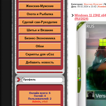
Категория:
Женские-Мужские
|
П
Женские-Мужские
Дата:
04.02.2024 в 23:42
|
Коммен
Охота и Рыбалка
Windows 11 23H2 x64
(RU/2024)
Сделай сам-Рукоделие
Шитье и Вязание
Бизнес-Экономиика
Обои
Скрипты для uCoz
Добавить новость
Профиль
Онлайн всего:
6
Гостей:
4
Пользователей:
2
Admin
,
v4sil