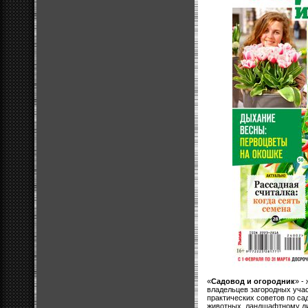
«
Садовод и огородник
» -
владельцев загородных учас
практических советов по са
животных, ландшафтному ди