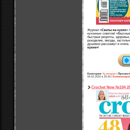
Журнал «
Сваты на кухне
» 
кухонных советов! «Вкусны
быстрые рецепты, здоровье,
рукоделие, звезды, застоль
душевно расскажут и очень
кухне»
!
Категория:
Кулинария
|
Просмот
04.02.2024 в 20:44
|
Комментари
Crochet Now №104 2