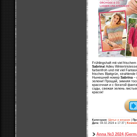
Frühlingshaft mit viel frische
Sabrina
! Adieu Wintertristes
farbenfroh und mit viel Fantas
frisches Blattgrün, strahlende
Нынешний номер
Sabrina
– 
зелени! Прощай, зимняя тоск
красочная и с богатой фант
сады, свежая зелень листье
красок!
Категория:
Шитье и вязание
|
Пр
Дата:
04.02.2024 в 17:37
|
Коммен
Anna №3 2024 (Germ