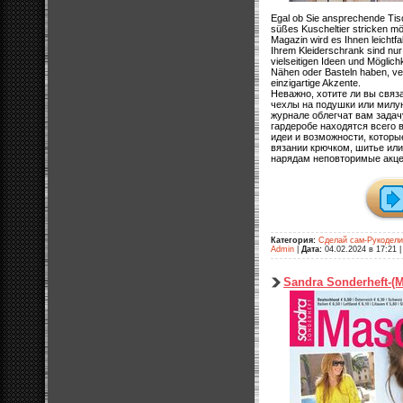
Egal ob Sie ansprechende Tis
süßes Kuscheltier stricken mö
Magazin wird es Ihnen leichtfal
Ihrem Kleiderschrank sind nur
vielseitigen Ideen und Möglichk
Nähen oder Basteln haben, ver
einzigartige Akzente.
Неважно, хотите ли вы связ
чехлы на подушки или милу
журнале облегчат вам зада
гардеробе находятся всего 
идеи и возможности, которы
вязании крючком, шитье ил
нарядам неповторимые акце
Категория:
Сделай сам-Рукодел
Admin
|
Дата:
04.02.2024 в 17:21
Sandra Sonderheft-