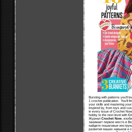
Bursting with patterns you’ll l
1 crochet publication. You’ll fi
your skills and mastering your
inspired by, from toys and c
in every issue of Crochet Now
hobby to the next level with
Cr
Журнал
Crochet Now
, изоб
занимает первое место в В
найдете пошаговые инструкц
развития ваших навыков и 