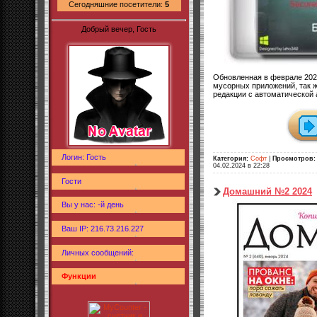
Сегодняшние посетители:
5
Добрый вечер, Гость
Обновленная в феврале 2024
мусорных приложений, так 
редакции с автоматической ак
Логин: Гость
Категория:
Софт
|
Просмотров:
04.02.2024 в 22:28
Гости
Домашний №2 2024
Вы у нас: -й день
Ваш IP: 216.73.216.227
Личных сообщений:
Функции