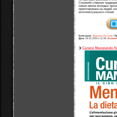
Сохраняя славные традиции,
новые имена молодых проза
ориентирована на людей, ко
интеллектуального чтения.
Категория:
Журналы Русские
|
П
Дата:
04.02.2024 в 11:56
|
Коммен
Curarsi Mangiando №