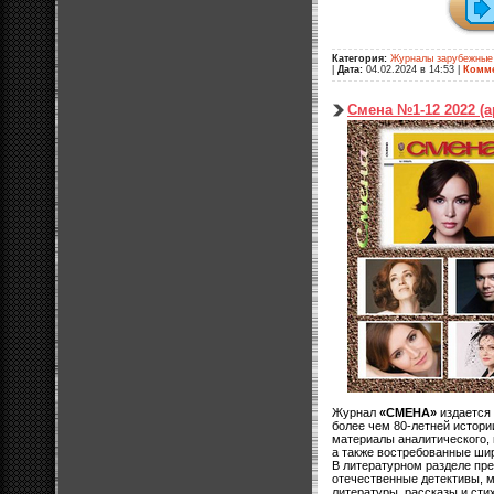
Категория:
Журналы зарубежные
|
Дата:
04.02.2024 в 14:53
|
Комме
Смена №1-12 2022 (а
Журнал
«СМЕНА»
издается 
более чем 80-летней истори
материалы аналитического,
а также востребованные ши
В литературном разделе пр
отечественные детективы, м
литературы, рассказы и сти