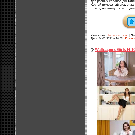
для разных сезонов доставя
Крутой полосатый вид, вяза
— каждый найдет что-то для
Категория:
Шитье и вязание
|
Пр
Дата:
04.02.2024 в 16:53
|
Коммен
Wallpapers Girls №1