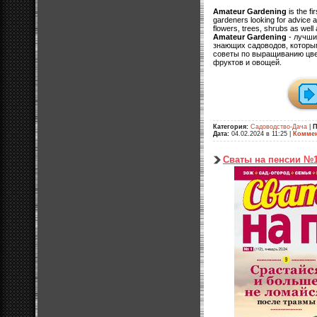
Amateur Gardening
is the f
gardeners looking for advice a
flowers, trees, shrubs as well 
Amateur Gardening
- лучши
знающих садоводов, которы
советы по выращиванию цвет
фруктов и овощей.
Категория:
Садоводство-Дача
|
П
Дата:
04.02.2024 в 11:25
|
Коммен
Сваты на пенсии №1