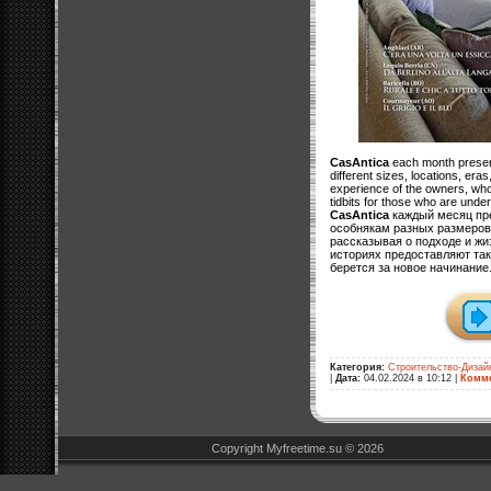
CasAntica
each month present
different sizes, locations, era
experience of the owners, who,
tidbits for those who are unde
CasAntica
каждый месяц пре
особнякам разных размеров,
рассказывая о подходе и жи
историях предоставляют так
берется за новое начинание
Категория:
Строительство-Дизай
|
Дата:
04.02.2024 в 10:12
|
Комме
Copyright Myfreetime.su © 2026