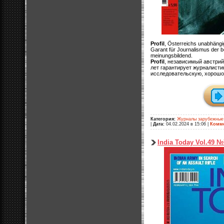
Profil
, Österreichs unabhängi
Garant für Journalismus der be
meinungsbildend.
Profil
, независимый австрий
лет гарантирует журналисти
исследовательскую, хорош
Категория:
Журналы зарубежные
|
Дата:
04.02.2024 в 15:06
|
Комме
India Today Vol.49 №