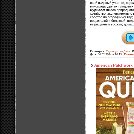
свой садовый участок, поде
винограда, других плодовых
журнале:
школа природного
хозяйство; эксперименты с 
советов по огородничеству;
вредителей и болезней; подс
выращенный урожай; домаш
Категория:
Садоводство-Дача
|
П
Дата:
04.02.2024 в 16:13
|
Коммен
American Patchwork &