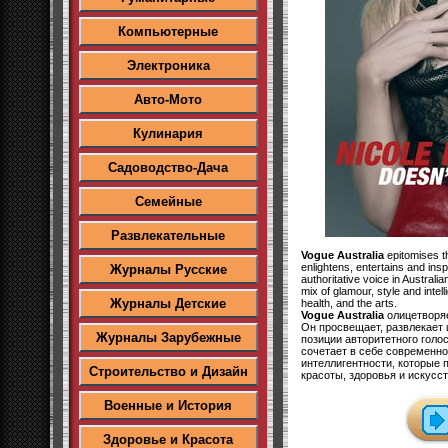
Компьютерные
Электроника
Авто-Мото
Кулинария
Садоводство-Дача
Семейные
Развлекательные
Vogue Australia
epitomises th
enlightens, entertains and insp
Журналы Русские
authoritative voice in Austral
mix of glamour, style and intel
Журналы Детские
health, and the arts.
Vogue Australia
олицетворяе
Он просвещает, развлекает 
Журналы Зарубежные
позиции авторитетного голос
сочетает в себе современно
интеллигентности, которые
Строительство и Дизайн
красоты, здоровья и искусст
Военные и История
Здоровье и Красота