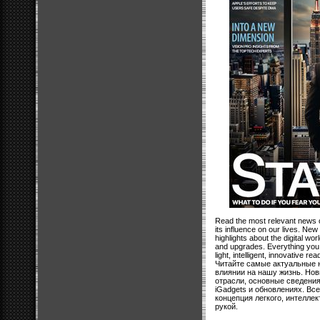
Read the most relevant news o
its influence on our lives. New
highlights about the digital wo
and upgrades. Everything you 
light, intelligent, innovative rea
Читайте самые актуальные н
влиянии на нашу жизнь. Нов
отрасли, основные сведени
iGadgets и обновлениях. Все
концепция легкого, интеллек
рукой.