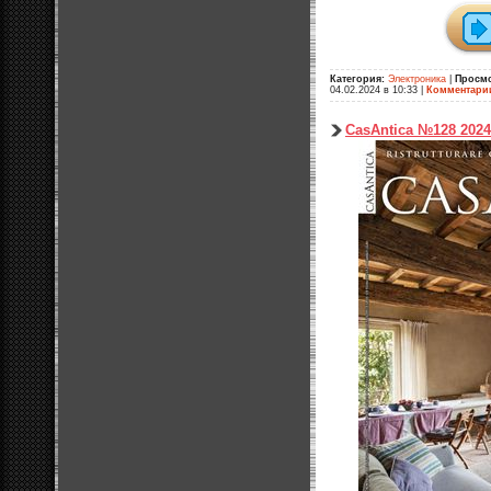
Категория:
Электроника
|
Просм
04.02.2024 в 10:33
|
Комментари
CasAntica №128 2024