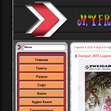
Меню
Главная
»
2026
»
Май
»
8
» Zw
Zweigart 3835 Lugana 
Главная
Газеты
Разное
Софт
Книги
Аудио Книги
Гуманитарные