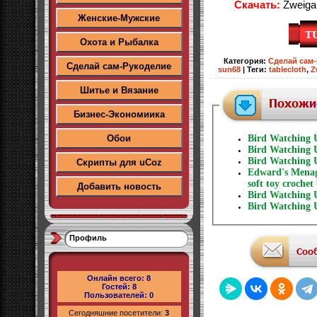
Скачать:
Zweigar
Женские-Мужские
Охота и Рыбалка
Категория
:
Сделай сам
Сделай сам-Рукоделие
sun68
|
Теги
:
tablecloth
,
Z
Шитье и Вязание
Бизнес-Экономиика
Обои
Bird Watching 
Bird Watching 
Bird Watching 
Скрипты для uCoz
Edward's Menage
soft toy crochet
Добавить новость
Bird Watching 
Bird Watching 
Профиль
Онлайн всего:
8
Гостей:
8
Пользователей:
0
Сегодняшние посетители:
3