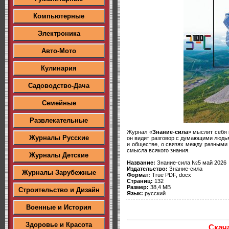
Компьютерные
Электроника
Авто-Мото
Кулинария
Садоводство-Дача
Семейные
Развлекательные
Журнал «
Знание-сила
» мыслит себя 
Журналы Русские
он видит разговор с думающими людьм
и обществе, о связях между разными
смысла всякого знания.
Журналы Детские
Название:
Знание-сила №5 май 2026
Издательство:
Знание-сила
Журналы Зарубежные
Формат:
True PDF, docx
Страниц:
132
Размер:
38,4 MB
Строительство и Дизайн
Язык:
русский
Военные и История
Здоровье и Красота
Скач