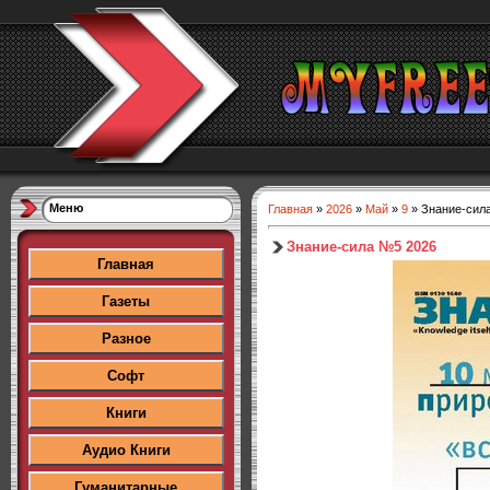
Меню
Главная
»
2026
»
Май
»
9
» Знание-сил
Знание-сила №5 2026
Главная
Газеты
Разное
Софт
Книги
Аудио Книги
Гуманитарные