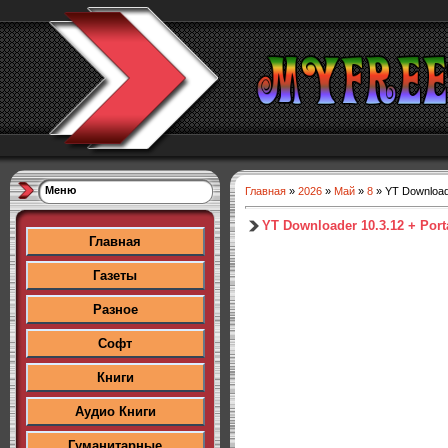
Меню
Главная
»
2026
»
Май
»
8
» YT Downloade
YT Downloader 10.3.12 + Port
Главная
Газеты
Разное
Софт
Книги
Аудио Книги
Гуманитарные