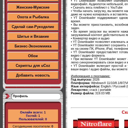
• YT Downloader позволяет скачиват
видеофайл. Аудиопоток небольшой, ег
Женские-Мужские
• Скачать весь плейлист с YouTube
• Чтобы начать загрузку, вы можете 
даже не нужно копировать и вставлять
Охота и Рыбалка
• YT Downloader поддерживает однов
время.
• Вы можете приостановить, возобно
Сделай сам-Рукоделие
задач.
• Во время загрузки вы можете нажа
загружаемый контент действительно я
Шитье и Вязание
• Конвертер видео и аудио
• YT Downloader позволяет извлекать а
• YT Downloader позволяет сохранять
Бизнес-Экономиика
их на своем ПК, iPhone, iPad, телефон
• YT Downloader предоставляет гото
видео / аудио формата.
Обои
• При желании YT Downloader может 
легко синхронизировать свои видео и м
Скрипты для uCoz
• YT Downloader включает простой и
ваши видео / аудио файлы, вы можете 
Добавить новость
Информация о программе:
Год выпуска:
2026
Платформа:
Windows® 11/10/8.1/8/7/Vi
Язык интерфейса:
English / Русский 
Лекарство:
crack | portable
Размер файла:
319.03 MB
Профиль
Ск
Онлайн всего:
1
Гостей:
1
Пользователей:
0
Сегодняшние посетители:
0