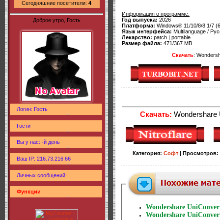
Сегодняшние посетители:
4
Информация о программе:
Год выпуска:
2026
Доброе утро, Гость
Платформа:
Windows® 11/10/8/8.1/7 (64
Язык интерфейса:
Multilanguage / Рус
Лекарство:
patch | portable
Размер файла:
471/367 MB
Скачать
: Wondersh
Логин: Гость
Скачать:
Wondershare Un
Гости
Вы у нас: -й день
Категория
:
Софт
|
Просмотров
:
Ваш IP: 216.73.216.66
Личных сообщений:
Функции
Wondershare UniConverte
Wondershare UniConverte