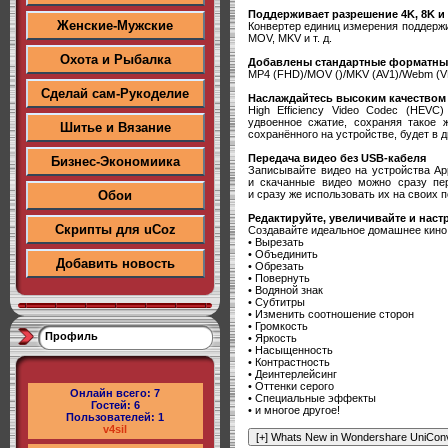
Поддерживает разрешение 4K, 8K и
Женские-Мужские
Конвертер единиц измерения поддержи
MOV, MKV и т. д.
Охота и Рыбалка
Добавлены стандартные форматны
MP4 (FHD)/MOV ()/MKV (AV1)/Webm (V
Сделай сам-Рукоделие
Наслаждайтесь высоким качеством 
High Efficiency Video Codec (HEVC
удвоенное сжатие, сохраняя такое 
Шитье и Вязание
сохранённого на устройстве, будет в 
Передача видео без USB-кабеля
Бизнес-Экономиика
Записывайте видео на устройства Ap
и скачанные видео можно сразу пе
и сразу же использовать их на своих 
Обои
Редактируйте, увеличивайте и нас
Скрипты для uCoz
Создавайте идеальное домашнее кино
• Вырезать
• Объединить
Добавить новость
• Обрезать
• Повернуть
• Водяной знак
• Субтитры
• Изменить соотношение сторон
• Громкость
Профиль
• Яркость
• Насыщенность
• Контрастность
• Деинтерлейсинг
• Оттенки серого
Онлайн всего:
7
• Специальные эффекты
Гостей:
6
• и многое другое!
Пользователей:
1
v4sil