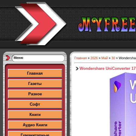
Меню
Главная
»
2026
»
Май
»
30
» Wondershare
Wondershare UniConverter 17.4
Главная
Газеты
Разное
Софт
Книги
Аудио Книги
Гуманитарные