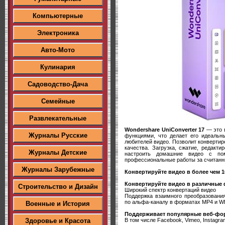
Компьютерные
Электроника
Авто-Мото
Кулинария
Садоводство-Дача
Семейные
Развлекательные
Wondershare UniConverter 17
— это в
Журналы Русские
функциями, что делает его идеаль
любителей видео. Позволит конвертир
качества. Загрузка, сжатие, редакт
Журналы Детские
настроить домашние видео с по
профессиональные работы за считанн
Журналы Зарубежные
Конвертируйте видео в более чем 
Конвертируйте видео в различные
Строительство и Дизайн
Широкий спектр конвертаций видео
Поддержка взаимного преобразования
по альфа-каналу в форматах MP4 и 
Военные и История
Поддерживает популярные веб-фо
В том числе Facebook, Vimeo, Instagram
Здоровье и Красота