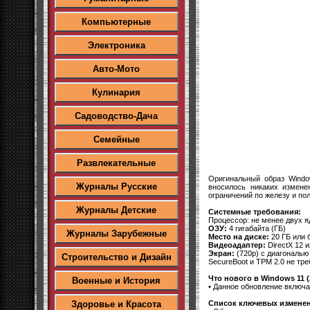
Компьютерные
Электроника
Авто-Мото
Кулинария
Садоводство-Дача
Семейные
Развлекательные
Оригинальный образ Windo
Журналы Русские
вносилось никаких измене
ограничений по железу и по
Журналы Детские
Системные требования:
Процессор: не менее двух яд
ОЗУ:
4 гигабайта (ГБ)
Журналы Зарубежные
Место на диске:
20 ГБ или 
Видеоадаптер:
DirectX 12 
Экран:
(720p) с диагональю 
Строительство и Дизайн
SecureBoot и TPM 2.0 не тр
Что нового в Windows 11 (
Военные и История
• Данное обновление включа
Список ключевых измене
Здоровье и Красота