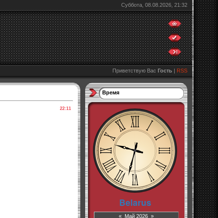
Суббота, 08.08.2026, 21:32
Приветствую Вас
Гость
|
RSS
Время
22:11
«
Май 2026
»