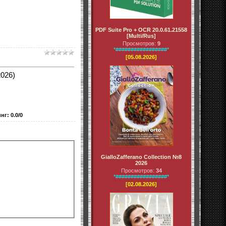
PDF Suite Pro + OCR 20.0.61.21558
[Multi/Rus]
Просмотров:
9
*#################*
[05.08.2026]
2026)
инг
:
0.0
/
0
GialloZafferano Collection №8
2026
Просмотров:
34
*#################*
[02.08.2026]