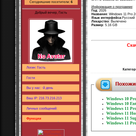
Сегодняшние посетители:
6
Информация о программе
:
Год
: 2026
Добрый вечер, Гость
Название
: Windows 11 Pro 2
Язык интерфейса
:Русский
Лекарство
: Вылечено
Размер
: 5.16 GB
Ска
Логин: Гость
Категор
Гости
Вы у нас: -й день
Ваш IP: 216.73.216.213
Windows 10 Pro
Windows 10 Ent
Windows 11 Pro
Личных сообщений:
Windows 11 Hom
Windows 11 Sup
Функции
Windows 11 Pro