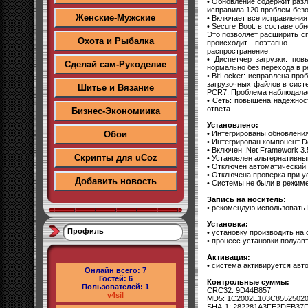
• Обновление содержит разл
исправила 120 проблем без
Женские-Мужские
• Включает все исправления
• Secure Boot: в составе 
Это позволяет расширить сп
Охота и Рыбалка
происходит поэтапно — 
распространение.
• Диспетчер загрузки: по
Сделай сам-Рукоделие
нормально без перехода в р
• BitLocker: исправлена пр
загрузочных файлов в сист
Шитье и Вязание
PCR7. Проблема наблюдалась
• Сеть: повышена надежност
ответа.
Бизнес-Экономиика
Установлено:
• Интегрированы обновления
Обои
• Интегрирован компонент D
• Включен .Net Framework 3.5
Скрипты для uCoz
• Установлен альтернативны
• Отключен автоматический B
• Отключена проверка при ус
Добавить новость
• Системы не были в режиме
Запись на носитель:
• рекомендую использовать 
Установка:
Профиль
• установку производить на
• процесс установки полуав
Активация:
• система активируется авт
Онлайн всего:
7
Гостей:
6
Контрольные суммы:
Пользователей:
1
CRC32: 9D44B857
v4sil
MD5: 1C2002E103C8552502
SHA-1: 282281A3FE2DEB37