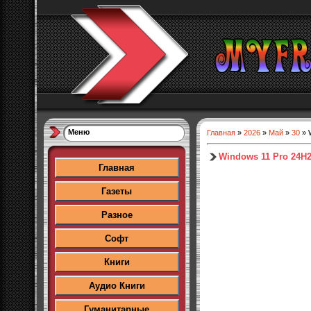
Меню
Главная
»
2026
»
Май
»
30
» 
Windows 11 Pro 24H2 
Главная
Газеты
Разное
Софт
Книги
Аудио Книги
Гуманитарные