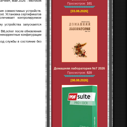
чей», май 2026: : Microsoft
Просмотров:
101
*#################*
ния совместимых устройств.
[03.08.2026]
oot. Установка сертификатов
печивает контролируемое
му устройства запускаются
 BitLocker после обновления
 некорректные конфигурации
еход службы в состояние без
Домашняя лаборатория №7 2026
Просмотров:
820
*#################*
[08.08.2026]