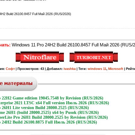
4H2 Build 26100.8457 Full Май 2026 (RUS/2026)
чать:
Windows 11 Pro 24H2 Build 26100.8457 Full Май 2026 (RUS/
ия
:
Софт
|
Просмотров
:
43
|
Добавил
:
ivashka
|
Теги
:
windows 11
,
Microsoft
|
Рейт
 22H2 Game edition 19045.7548 by Revision (RUS/2026)
erprise 2021 LTSC x64 Full version Июль 2026 (RUS/2026)
 26H1 Lite version Build 28000.2525 (RUS/2026)
e 26H1 (build 28000.2525) x64 by Pusok (RUS/2026)
erLite Pro 26H1 Build 28000.2525 by Revision (RUS/2026)
 24H2 Build 26100.8875 Full Июль 2026 (RUS/2026)