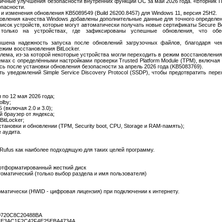
ичные улучшения безопасности внутренних функций ОС за май 2026 года. «Вторник Пат
опасности.
 и изменения обновления KB5089549 (Build 26200.8457) для Windows 11, версия 25H2.
обновления качества Windows добавлены дополнительные данные для точного определе
исок устройств, которые могут автоматически получать новые сертификаты Secure B
только на устройствах, где зафиксированы успешные обновления, что обес
вышена надежность запуска после обновлений загрузочных файлов, благодаря че
ежим восстановления BitLocker.
облема, из-за которой некоторые устройства могли переходить в режим восстановления
емах с определёнными настройками проверки Trusted Platform Module (TPM), включая
 после установки обновления безопасности за апрель 2026 года (KB5083769).
ь уведомлений Simple Service Discovery Protocol (SSDP), чтобы предотвратить пер
 по 12 мая 2026 года;
olby;
 (включая 2.0 и 3.0);
й браузер от яндекса;
itLocker;
тановки и обновлении (TPM, Security boot, CPU, Storage и RAM-память);
 аудита.
Rufus как наиболее подходящую для таких целей программу.
 отформатированный жесткий диск
томатический (только выбор раздела и имя пользователя)
оматически (HWID - цифровая лицензия) при подключении к интернету.
0720C8C20488BA
FE3AC1F2C42F4E25EBA4734A