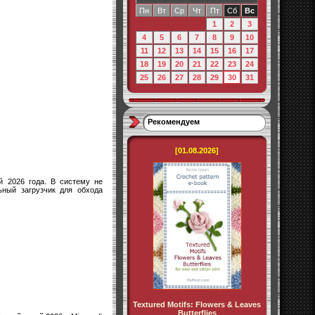
Пн
Вт
Ср
Чт
Пт
Сб
Вс
1
2
3
4
5
6
7
8
9
10
11
12
13
14
15
16
17
18
19
20
21
22
23
24
25
26
27
28
29
30
31
Рекомендуем
[01.08.2026]
й 2026 года. В систему не
ьный загрузчик для обхода
Textured Motifs: Flowers & Leaves
Butterflies