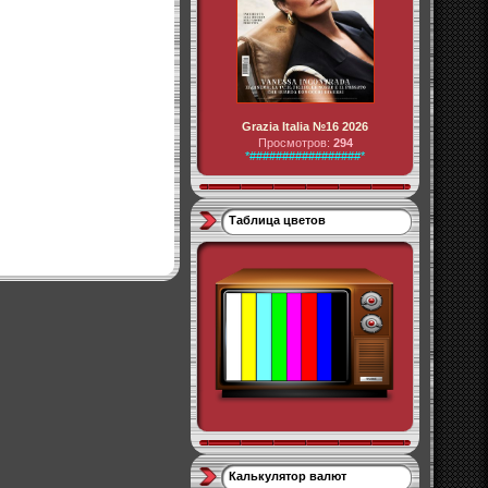
Grazia Italia №16 2026
Просмотров:
294
*#################*
Таблица цветов
Калькулятор валют