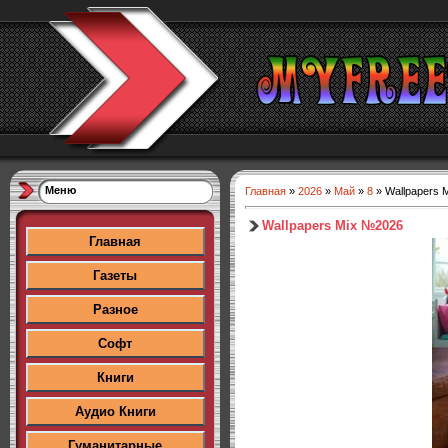
Меню
Главная
»
2026
»
Май
»
8
» Wallpapers 
Wallpapers Mix №2026
Главная
Газеты
Разное
Софт
Книги
Аудио Книги
Гуманитарные