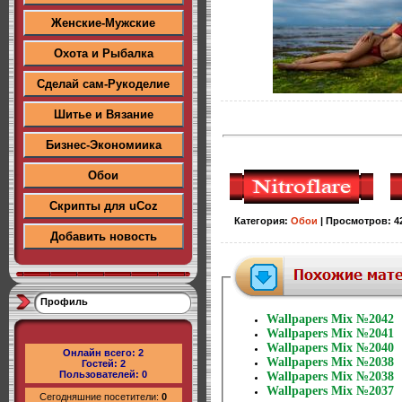
Женские-Мужские
Охота и Рыбалка
Сделай сам-Рукоделие
Шитье и Вязание
Бизнес-Экономиика
Обои
Скрипты для uCoz
Категория
:
Обои
|
Просмотров
:
4
Добавить новость
Профиль
Wallpapers Mix №2042
Wallpapers Mix №2041
Wallpapers Mix №2040
Онлайн всего:
2
Wallpapers Mix №2038
Гостей:
2
Пользователей:
0
Wallpapers Mix №2038
Wallpapers Mix №2037
Сегодняшние посетители:
0