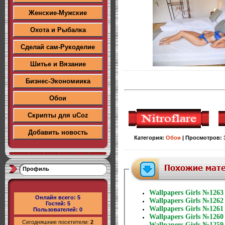
Женские-Мужские
Охота и Рыбалка
Сделай сам-Рукоделие
Шитье и Вязание
Бизнес-Экономиика
Обои
Скрипты для uCoz
Добавить новость
Категория
:
Обои
|
Просмотров
:
Профиль
Wallpapers Girls №1263
Онлайн всего:
5
Wallpapers Girls №1262
Гостей:
5
Wallpapers Girls №1261
Пользователей:
0
Wallpapers Girls №1260
Сегодняшние посетители:
2
Wallpapers Girls №1259