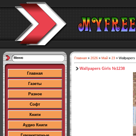
Меню
Главная
»
2026
»
Май
»
23
» Wallpapers
Wallpapers Girls №1238
Главная
Газеты
Разное
Софт
Книги
Аудио Книги
Гуманитарные