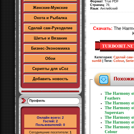
Формат
: True PDF
Страниц
: 76
Женские-Мужские
Язык
: Английский
Охота и Рыбалка
Скачать:
The Harmon
Сделай сам-Рукоделие
Шитье и Вязание
Бизнес-Экономиика
Категория
:
Сделай сам
Обои
sun68
|
Теги
:
Colour
,
Serie
Скрипты для uCoz
Добавить новость
The Harmony of
Feathers
Профиль
The Harmony of
The Harmony of
Superstars
The Harmony of
Онлайн всего:
2
Гостей:
2
The Harmony of
Пользователей:
0
The Harmony of
Colour
Сегодняшние посетители:
1