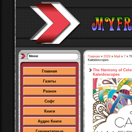
Меню
Главная
»
2026
»
Май
»
7
» Th
Kaleidoscopes
The Harmony of Colo
Главная
Kaleidoscopes
Газеты
Разное
Софт
Книги
Аудио Книги
Гуманитарные