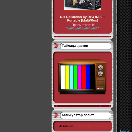
Nik Collection by DxO 9.1.0 +
Portable [Multi/Rus]
Просмотров:
9
*#################*
Таблица цветов
Калькулятор валют
Источник:
ru.exchange-rates.org