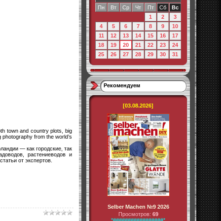
Пн
Вт
Ср
Чт
Пт
Сб
Вс
1
2
3
4
5
6
7
8
9
10
11
12
13
14
15
16
17
18
19
20
21
22
23
24
25
26
27
28
29
30
31
Рекомендуем
[03.08.2026]
th town and country plots, big
ng photography from the world’s
андии — как городские, так
адоводов, растениеводов и
татьи от экспертов.
Selber Machen №9 2026
Просмотров:
69
*#################*