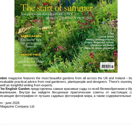
arden
magazine features the most beautiful gardens from all across the UK and Ireland – bo
nd invaluable practical advice from real gardeners, plantspeople and designers. There’s stunni
ll as insightful writing from experts.
The English Garden
представлены самые красивые сады со всей Великобритании и Ирл
маленькие. Внутри вы найдете бесценные практические советы от настоящих с
рясающие фотографии от лучших садовых фотографов мира, а также содержательные с
n - june 2026
 Magazine Company Ltd