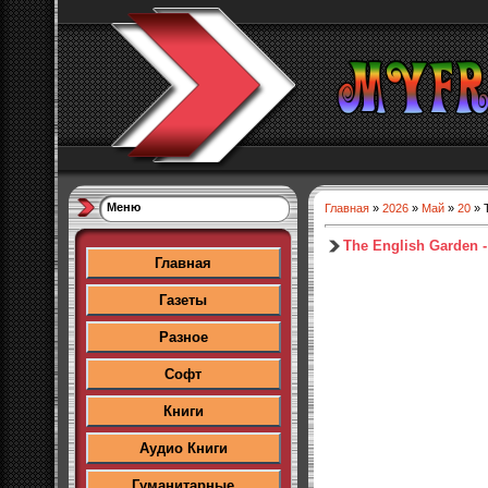
Меню
Главная
»
2026
»
Май
»
20
» T
The English Garden -
Главная
Газеты
Разное
Софт
Книги
Аудио Книги
Гуманитарные