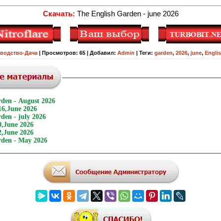
Скачать:
The English Garden - june 2026
водство-Дача
|
Просмотров
:
65
|
Добавил
:
Admin
|
Теги
:
garden
,
2026
,
june
,
Engli
rden - August 2026
16,June 2026
den - july 2026
9,June 2026
2,June 2026
rden - May 2026