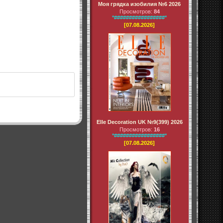
Моя грядка изобилия №6 2026
Просмотров:
84
*#################*
[07.08.2026]
Elle Decoration UK №9(399) 2026
Просмотров:
16
*#################*
[07.08.2026]