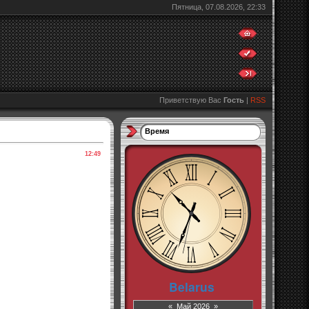
Пятница, 07.08.2026, 22:33
Приветствую Вас
Гость
|
RSS
Время
12:49
«
Май 2026
»