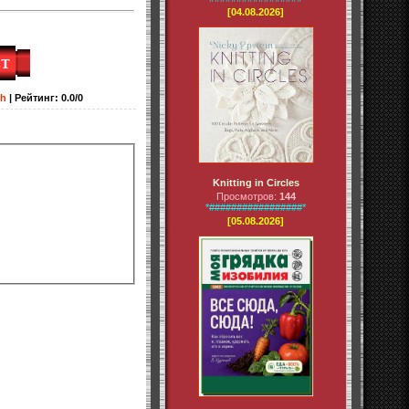
[04.08.2026]
sh
|
Рейтинг
:
0.0
/
0
Knitting in Circles
Просмотров:
144
*#################*
[05.08.2026]