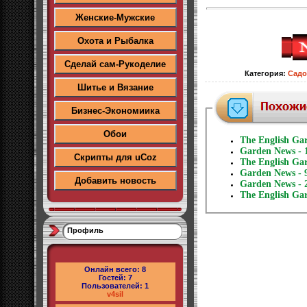
Женские-Мужские
Охота и Рыбалка
Сделай сам-Рукоделие
Категория
:
Садо
Шитье и Вязание
Бизнес-Экономиика
Обои
The English Ga
Garden News - 
Скрипты для uCoz
The English Gar
Garden News - 
Добавить новость
Garden News - 
The English Ga
Профиль
Онлайн всего:
8
Гостей:
7
Пользователей:
1
v4sil