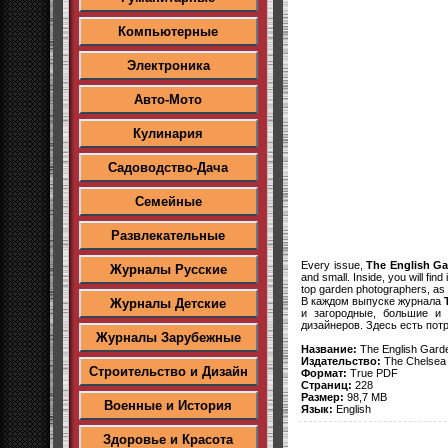
Компьютерные
Электроника
Авто-Мото
Кулинария
Садоводство-Дача
Семейные
Развлекательные
Every issue,
The English G
Журналы Русские
and small. Inside, you will fi
top garden photographers, as we
В каждом выпуске журнала
Журналы Детские
и загородные, большие и 
дизайнеров. Здесь есть пот
Журналы Зарубежные
Название:
The English Garde
Издательство:
The Chelsea
Строительство и Дизайн
Формат:
True PDF
Страниц:
228
Размер:
98,7 MB
Военные и История
Язык:
English
Здоровье и Красота