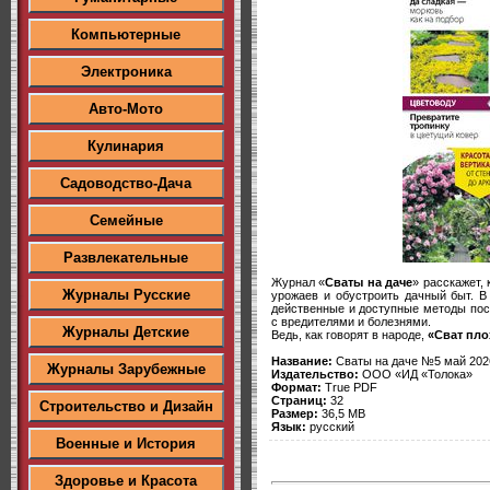
Компьютерные
Электроника
Авто-Мото
Кулинария
Садоводство-Дача
Семейные
Развлекательные
Журнал «
Сваты на даче
» расскажет,
Журналы Русские
урожаев и обустроить дачный быт. В
действенные и доступные методы посе
с вредителями и болезнями.
Журналы Детские
Ведь, как говорят в народе,
«Сват пло
Название:
Сваты на даче №5 май 202
Журналы Зарубежные
Издательство:
ООО «ИД «Толока»
Формат:
True PDF
Страниц:
32
Строительство и Дизайн
Размер:
36,5 MB
Язык:
русский
Военные и История
Здоровье и Красота