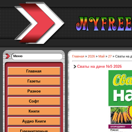
Меню
Главная
»
2026
»
Май
»
27
» Сваты на 
Сваты на даче №5 2026
Главная
Газеты
Разное
Софт
Книги
Аудио Книги
Гуманитарные