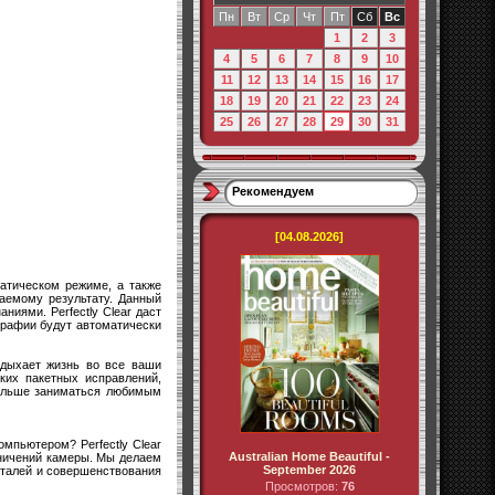
Пн
Вт
Ср
Чт
Пт
Сб
Вс
1
2
3
4
5
6
7
8
9
10
11
12
13
14
15
16
17
18
19
20
21
22
23
24
25
26
27
28
29
30
31
Рекомендуем
[04.08.2026]
атическом режиме, а также
аемому результату. Данный
иями. Perfectly Clear даст
графии будут автоматически
вдыхает жизнь во все ваши
ких пакетных исправлений,
больше заниматься любимым
мпьютером? Perfectly Clear
Australian Home Beautiful -
аничений камеры. Мы делаем
September 2026
деталей и совершенствования
Просмотров:
76