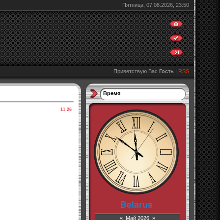
Пятница, 07.08.2026, 23:50
Приветствую Вас
Гость
|
RSS
Время
11:26
«
Май 2026
»