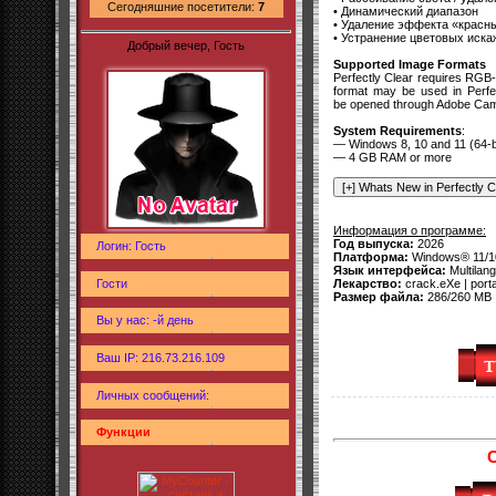
Сегодняшние посетители:
7
• Динамический диапазон
• Удаление эффекта «красны
• Устранение цветовых иска
Добрый вечер, Гость
Supported Image Formats
Perfectly Clear requires RGB-f
format may be used in Perf
be opened through Adobe Came
System Requirements
:
— Windows 8, 10 and 11 (64-bi
— 4 GB RAM or more
Информация о программе:
Год выпуска:
2026
Логин: Гость
Платформа:
Windows® 11/10/
Язык интерфейса:
Multilang
Гости
Лекарство:
crack.eXe | port
Размер файла:
286/260 MB
Вы у нас: -й день
Ваш IP: 216.73.216.109
Личных сообщений:
Функции