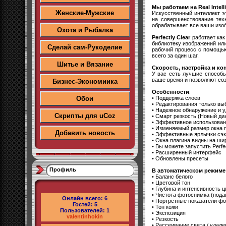
Мы работаем на Real Intell
Женские-Мужские
Искусственный интеллект э
на совершенствование техн
обрабатывает все ваши изо
Охота и Рыбалка
Perfectly Clear
работает как
библиотеку изображений ил
Сделай сам-Рукоделие
рабочий процесс с помощью
всего за один шаг.
Шитье и Вязание
Скорость, настройка и ко
У вас есть лучшие способы
ваше время и позволяют со
Бизнес-Экономиика
Особенности
:
• Поддержка слоев
Обои
• Редактирования только в
• Надежное обнаружение и 
Скрипты для uCoz
• Смарт резкость (Новый диа
• Эффективное использован
• Изменяемый размер окна 
Добавить новость
• Эффективные ярлычки сэ
• Окна плагина видны на ш
• Вы можете запустить Perfec
• Расширенный интерфейс
• Обновлены пресеты
Профиль
В автоматическом режиме
• Баланс белого
• Цветовой тон
• Глубина и интенсивность ц
• Чистота фотоснимка (пода
Онлайн всего:
6
• Портретные показатели ф
Гостей:
5
• Тон кожи
Пользователей:
1
• Экспозиция
valentinhokin
• Резкость
• Рассеивание света / удале