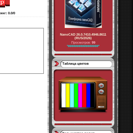
тинг
:
0.0
/
0
NanoCAD 26.0.7410.4946.8611
(RUS/2026)
Просмотров:
99
*#################*
Таблица цветов