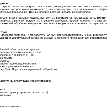
igence
.
то круто. Но так же поступают настоящие, умные ученые, математики и физики, кото
ологии, которая точно имитирует то, как человеческий глаз воспринимает изображе
бражения попиксельно, чтобы мгновенно получить идеальные фотографии.
 плагин и как отдельный модуль, поэтому мы работаем так, как вы работаете. Вместо
и нарушать рабочий процесс, мы улучшаем ваш существующий процесс. Что еще бо
 пакетной обработки, которая автоматически корректирует все ваши фотографии, и
нтроль
 провести свой день, чем работать над ручным редактированием. Наши интеллект
здавать индивидуальный дизайн, не выходя из любимого приложения для редактирова
ыбранной области на фотографии
удаление эффекта «красных глаз»
пазон: 0-200 вместо 0-100)
ие памяти.
плагина
кономят еще больше времени
ирокоформатных мониторах.
tly Clear Plug-in через удаленный рабочий стол.
 доступны следующие корректировки
:
вета
вление шума, устранение зернистости)
отоснимка
ние резкого света