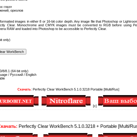
х глаз»
жений, ореолов
ormatted images in either 8 or 16-bit color depth. Any image file that Photoshop or Lightroo
ectly Clear. Monochrome and CMYK images must be converted to RGB before using Perf
ra RAW and loaded into Photoshop to be accessible to Perfectly Clear.
t only)
8/8.1 (64-bit only)
uage / Русский / English
able
Скачать
: Perfectly Clear WorkBench 5.1.0.3218 Portable [Multi/Rus]
[c]
Скачать:
Perfectly Clear WorkBench 5.1.0.3218 + Portable [Multi/Ru