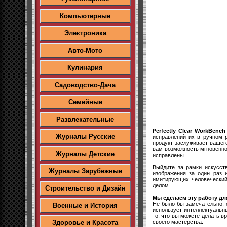
Компьютерные
Электроника
Авто-Мото
Кулинария
Садоводство-Дача
Семейные
Развлекательные
Perfectly Clear WorkBench
Журналы Русские
исправлений их в ручном 
продукт заслуживает вашег
вам возможность мгновенно
Журналы Детские
исправлены.
Выйдите за рамки искусст
Журналы Зарубежные
изображения за один раз 
имитирующих человеческий
делом.
Строительство и Дизайн
Мы сделаем эту работу дл
Не было бы замечательно, 
Военные и История
использует интеллектуальн
то, что вы можете делать в
своего мастерства.
Здоровье и Красота