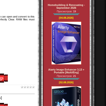
Homebuilding & Renovating -
September 2026
Просмотров:
19
*#################*
m can open and convert to this
[04.08.2026]
ectly Clear. RAW files must
Aiarty Image Enhancer 3.13 +
Portable [Multi/Eng]
Просмотров:
21
*#################*
[02.08.2026]
s]