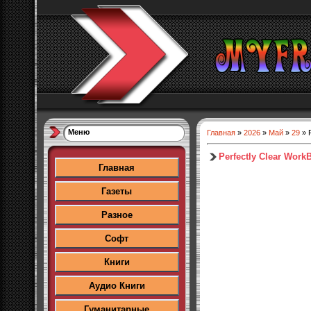
Меню
Главная
»
2026
»
Май
»
29
» P
Perfectly Clear WorkB
Главная
Газеты
Разное
Софт
Книги
Аудио Книги
Гуманитарные