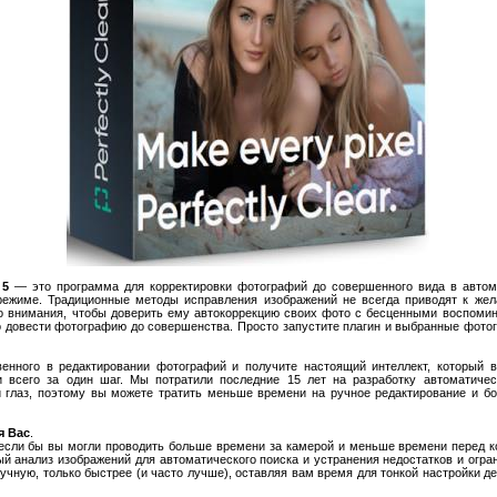
 5
— это программа для корректировки фотографий до совершенного вида в автом
режиме. Традиционные методы исправления изображений не всегда приводят к жел
о внимания, чтобы доверить ему автокоррекцию своих фото с бесценными воспоминан
 довести фотографию до совершенства. Просто запустите плагин и выбранные фото
венного в редактировании фотографий и получите настоящий интеллект, который 
и всего за один шаг. Мы потратили последние 15 лет на разработку автоматичес
 глаз, поэтому вы можете тратить меньше времени на ручное редактирование и 
я Вас
.
если бы вы могли проводить больше времени за камерой и меньше времени перед ко
ый анализ изображений для автоматического поиска и устранения недостатков и огр
ручную, только быстрее (и часто лучше), оставляя вам время для тонкой настройки 