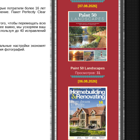
*#################*
[07.08.2026]
рые потратили более 16 лет
ние. Пакет Perfectly Clear
 того, чтобы перемещать всю
лее важно, мы ускоряем ваш
спользуя до 40 исправлений
уальные настройки экономят
ния фотографий.
Paint 50 Landscapes
Просмотров:
31
*#################*
[06.08.2026]