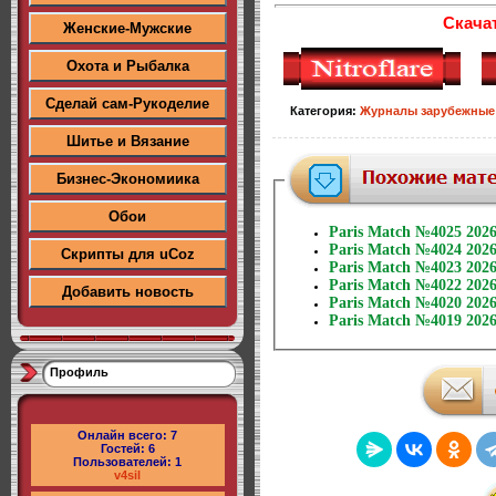
Скача
Женские-Мужские
Охота и Рыбалка
Сделай сам-Рукоделие
Категория
:
Журналы зарубежные
Шитье и Вязание
Бизнес-Экономиика
Обои
Paris Match №4025 202
Paris Match №4024 202
Скрипты для uCoz
Paris Match №4023 202
Paris Match №4022 202
Добавить новость
Paris Match №4020 202
Paris Match №4019 202
Профиль
Онлайн всего:
7
Гостей:
6
Пользователей:
1
v4sil