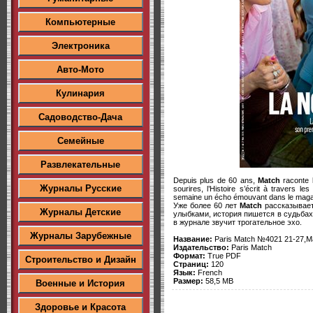
Компьютерные
Электроника
Авто-Мото
Кулинария
Садоводство-Дача
Семейные
Развлекательные
Depuis plus de 60 ans,
Match
raconte l
Журналы Русские
sourires, l’Histoire s’écrit à travers l
semaine un écho émouvant dans le maga
Уже более 60 лет
Match
рассказывает
Журналы Детские
улыбками, история пишется в судьбах
в журнале звучит трогательное эхо.
Журналы Зарубежные
Название:
Paris Match №4021 21-27,M
Издательство:
Paris Match
Формат:
True PDF
Строительство и Дизайн
Страниц:
120
Язык:
French
Размер:
58,5 MB
Военные и История
Здоровье и Красота