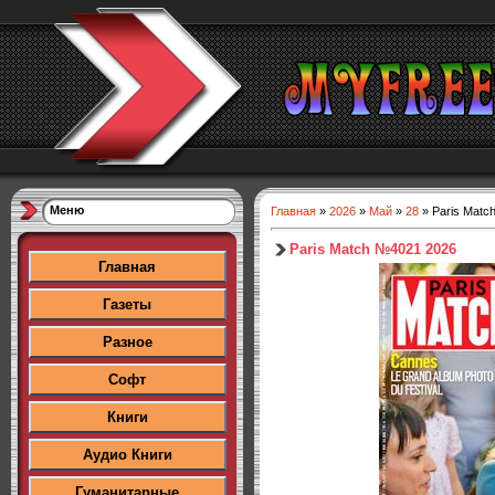
Меню
Главная
»
2026
»
Май
»
28
» Paris Matc
Paris Match №4021 2026
Главная
Газеты
Разное
Софт
Книги
Аудио Книги
Гуманитарные